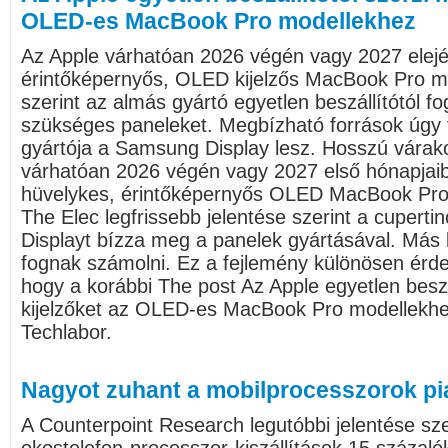
OLED-es MacBook Pro modellekhez
Az Apple várhatóan 2026 végén vagy 2027 elejé
érintőképernyős, OLED kijelzős MacBook Pro mo
szerint az almás gyártó egyetlen beszállítótól f
szükséges paneleket. Megbízható források úgy t
gyártója a Samsung Display lesz. Hosszú várak
várhatóan 2026 végén vagy 2027 első hónapjaiba
hüvelykes, érintőképernyős OLED MacBook Pro l
The Elec legfrissebb jelentése szerint a cupert
Displayt bízza meg a panelek gyártásával. Más b
fognak számolni. Ez a fejlemény különösen érd
hogy a korábbi The post Az Apple egyetlen beszá
kijelzőket az OLED-es MacBook Pro modellekhez
Techlabor.
Nagyot zuhant a mobilprocesszorok pi
A Counterpoint Research legutóbbi jelentése sz