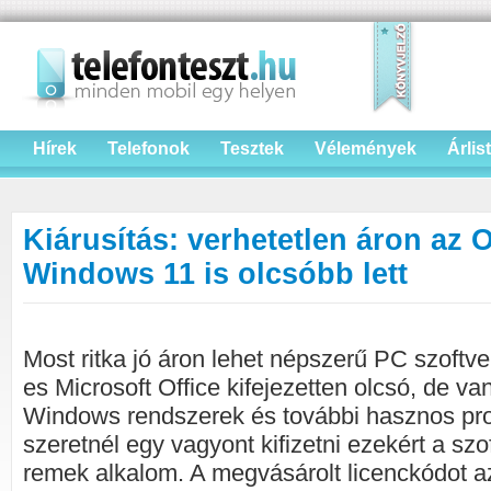
Hírek
Telefonok
Tesztek
Vélemények
Árlis
Kiárusítás: verhetetlen áron az O
Windows 11 is olcsóbb lett
Most ritka jó áron lehet népszerű PC szoftve
es Microsoft Office kifejezetten olcsó, de va
Windows rendszerek és további hasznos p
szeretnél egy vagyont kifizetni ezekért a szof
remek alkalom. A megvásárolt licenckódot 