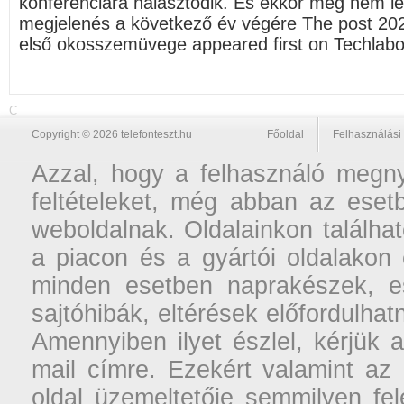
konferenciára halasztódik. És ekkor még nem le
megjelenés a következő év végére The post 20
első okosszemüvege appeared first on Techlabo
C
Copyright © 2026 telefonteszt.hu
Főoldal
Felhasználási 
Azzal, hogy a felhasználó megnyi
feltételeket, még abban az esetb
weboldalnak. Oldalainkon találhat
a piacon és a gyártói oldalakon
minden esetben naprakészek, ese
sajtóhibák, eltérések előfordulha
Amennyiben ilyet észlel, kérjük 
mail címre. Ezekért valamint az
oldal üzemeltetője semmilyen fel