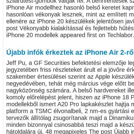
szilárdtest-gombok váltják fel. A bennfentesek s
iPhone Air modellhez hasonló belső keretet kap
hasonlóan vékonyak lesznek, mint az említett mo
ellenére az iPhone 20 készülékek jelentősen jav
post Vékonyabb kialakítással és fejlettebb hűté
iPhone 20 modellek appeared first on Techlabor
Újabb infók érkeztek az iPhone Air 2-rő
Jeff Pu, a GF Securities befektetési elemzője le
jegyzetében friss részleteket árult el a jövőre ér
szakember értesülései szerint az Apple készülé
negyedévében, tehát még március vége előtt b
nagyközönség számára. A belső hardvereket ille
komoly előrelépést jelent, hiszen az iPhone 18
modellekből ismert A20 Pro lapkakészlet hajtja 
platform a TSMC élvonalbeli, 2 nm-es gyártási el
tervezők állítólag zsugorítanak majd a Dinamik
minden bizonnyal csinosabbá teszi majd a készü
hátoldalára új, 48 megapixeles The post Újabb i