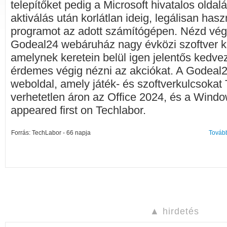
telepítőket pedig a Microsoft hivatalos oldalár
aktiválás után korlátlan ideig, legálisan ha
programot az adott számítógépen. Nézd végig
Godeal24 webáruház nagy évközi szoftver kiá
amelynek keretein belül igen jelentős kedve
érdemes végig nézni az akciókat. A Godeal
weboldal, amely játék- és szoftverkulcsokat 
verhetetlen áron az Office 2024, és a Window
appeared first on Techlabor.
Forrás: TechLabor - 66 napja
Tovább
▲ hirdetés