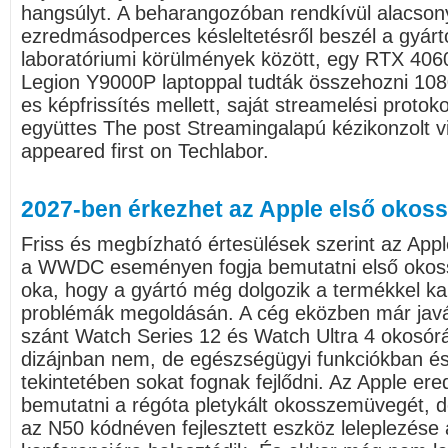
hangsúlyt. A beharangozóban rendkívül alacson
ezredmásodperces késleltetésről beszél a gyárt
laboratóriumi körülmények között, egy RTX 4060
Legion Y9000P laptoppal tudták összehozni 108
es képfrissítés mellett, saját streamelési protok
együttes The post Streamingalapú kézikonzolt vi
appeared first on Techlabor.
2027-ben érkezhet az Apple első oko
Friss és megbízható értesülések szerint az App
a WWDC eseményen fogja bemutatni első okos
oka, hogy a gyártó még dolgozik a termékkel k
problémák megoldásán. A cég eközben már javáb
szánt Watch Series 12 és Watch Ultra 4 okosór
dizájnban nem, de egészségügyi funkciókban és
tekintetében sokat fognak fejlődni. Az Apple ered
bemutatni a régóta pletykált okosszemüvegét, de
az N50 kódnéven fejlesztett eszköz leleplezé