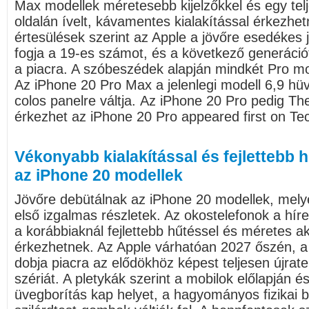
Max modellek méretesebb kijelzőkkel és egy tel
oldalán ívelt, kávamentes kialakítással érkezhet
értesülések szerint az Apple a jövőre esedékes 
fogja a 19-es számot, és a következő generáci
a piacra. A szóbeszédek alapján mindkét Pro mo
Az iPhone 20 Pro Max a jelenlegi modell 6,9 hüve
colos panelre váltja. Az iPhone 20 Pro pedig Th
érkezhet az iPhone 20 Pro appeared first on Tec
Vékonyabb kialakítással és fejlettebb 
az iPhone 20 modellek
Jövőre debütálnak az iPhone 20 modellek, mely
első izgalmas részletek. Az okostelefonok a hírek
a korábbiaknál fejlettebb hűtéssel és méretes a
érkezhetnek. Az Apple várhatóan 2027 őszén, a 
dobja piacra az elődökhöz képest teljesen újrat
szériát. A pletykák szerint a mobilok előlapján és 
üvegborítás kap helyet, a hagyományos fizikai bi