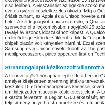
okostelefon-processzor-kiszállítások 15 százal
első felében. A visszaesést az egekbe szökő m
óvatos gyártói készletkezelés okozta. Míg a Q
óriásit zuhant, az Apple és a Unisoc növelte a 
belül. A két legnagyobb piaci szereplő, a Qual
szenvedte el a legkomolyabb, nagyjából 25 száz
tavalyi év azonos időszakához képest. A Qualco
érdeklődés jócskán lecsökkent, a MediaTek ped
chipek piacán volt kénytelen hátrálni. Ezzel sz
Samsung és a Unisoc növelni tudott az The pos
mobilprocesszorok piaca appeared first on Tech
Streamingalapú kézikonzolt villantott 
A Lenovo a jövő hónapban leplezi le a Legion C
amelyet kifejezetten streaming játékra terveztek.
készülék 10 ezredmásodperces késéssel követi 
ami kifejezetten alacsony késleltetést jelent. A 
elkezdte felvezetni a Legion C700 érkezését, a
teljesítmény helyett a streamelésre és a felhőala