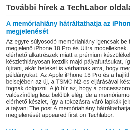
További hírek a TechLabor oldal
A memóriahiány hátráltathatja az iPho
megjelenését
Az egyre súlyosodó memóriahiány igencsak be f
megjelenő iPhone 18 Pro és Ultra modelleknek.
elérhető alkatrészek miatt a prémium készülékek
készlethiányosan kezdik majd pályafutásukat, í
újítani, akár heteket is várhatnak arra, hogy me
példányukat. Az Apple iPhone 18 Pro és a hajlít
belsejében az új, a TSMC N2-es eljárásával kés
fognak dolgozni. A jó hír az, hogy a processzoro
valószínűleg lesz belőlük elég, de a memóriamo
elérhető készlet, így a tokozásra váró lapkák j
a tajvani The post A memóriahiány hátráltathatj
megjelenését appeared first on Techlabor.