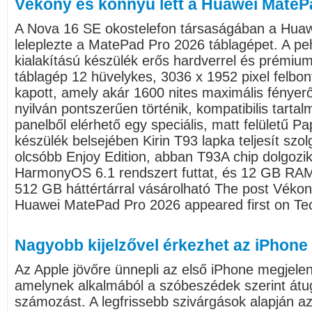
Vékony és könnyű lett a Huawei MateP
A Nova 16 SE okostelefon társaságában a Huawe
leleplezte a MatePad Pro 2026 táblagépet. A p
kialakítású készülék erős hardverrel és prémium 
táblagép 12 hüvelykes, 3036 x 1952 pixel felbo
kapott, amely akár 1600 nites maximális fényerő
nyilván pontszerűen történik, kompatibilis tarta
panelből elérhető egy speciális, matt felületű Pa
készülék belsejében Kirin T93 lapka teljesít szol
olcsóbb Enjoy Edition, abban T93A chip dolgozik
HarmonyOS 6.1 rendszert futtat, és 12 GB RAM
512 GB háttértárral vásárolható The post Vékon
Huawei MatePad Pro 2026 appeared first on Tec
Nagyobb kijelzővel érkezhet az iPhone
Az Apple jövőre ünnepli az első iPhone megjelen
amelynek alkalmából a szóbeszédek szerint átu
számozást. A legfrissebb szivárgások alapján a