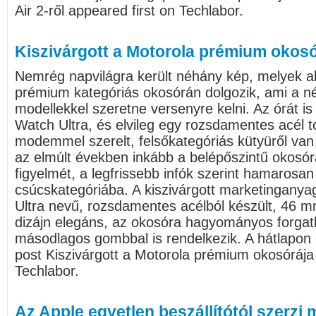
Air 2-ről appeared first on Techlabor.
Kiszivárgott a Motorola prémium okosó
Nemrég napvilágra került néhány kép, melyek al
prémium kategóriás okosórán dolgozik, ami a n
modellekkel szeretne versenyre kelni. Az órát is
Watch Ultra, és elvileg egy rozsdamentes acél to
modemmel szerelt, felsőkategóriás kütyüről va
az elmúlt években inkább a belépőszintű okosórá
figyelmét, a legfrissebb infók szerint hamarosan
csúcskategóriába. A kiszivárgott marketingany
Ultra nevű, rozsdamentes acélból készült, 46 m
dizájn elegáns, az okosóra hagyományos forgat
másodlagos gombbal is rendelkezik. A hátlapon 
post Kiszivárgott a Motorola prémium okosórája 
Techlabor.
Az Apple egyetlen beszállítótól szerzi m