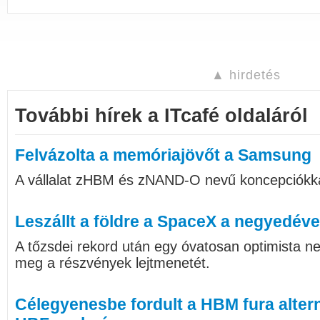
▲ hirdetés
További hírek a ITcafé oldaláról
Felvázolta a memóriajövőt a Samsung
A vállalat zHBM és zNAND-O nevű koncepciókka
Leszállt a földre a SpaceX a negyedéve
A tőzsdei rekord után egy óvatosan optimista ne
meg a részvények lejtmenetét.
Célegyenesbe fordult a HBM fura alter