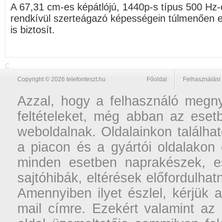
A 67,31 cm-es képátlójú, 1440p-s típus 500 Hz-c
rendkívül szerteágazó képességein túlmenően 
is biztosít.
C
Copyright © 2026 telefonteszt.hu
Főoldal
Felhasználási 
Azzal, hogy a felhasználó megnyi
feltételeket, még abban az esetb
weboldalnak. Oldalainkon találhat
a piacon és a gyártói oldalakon
minden esetben naprakészek, ese
sajtóhibák, eltérések előfordulha
Amennyiben ilyet észlel, kérjük 
mail címre. Ezekért valamint az