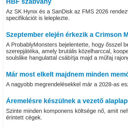
HBF szabvány
Az SK Hynix és a SanDisk az FMS 2026 rendez
specifikációt is leleplezte.
Szeptember elején érkezik a Crimson 
A ProbablyMonsters bejelentette, hogy ősszel be
szerepjátéka, amely brutális közelharccal, koop
soulslike hangulattal csábítja majd a műfaj rajon
Már most elkelt majdnem minden memó
A nagyobb megrendelésekkel már a 2028-as eszt
Áremelésre készülnek a vezető alapla
Szinte minden komponens költsége nő, amit neh
érintett cégek.