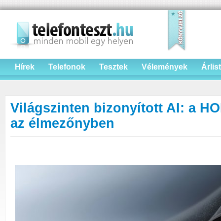
Hírek
Telefonok
Tesztek
Vélemények
Árlis
Világszinten bizonyított AI: a 
az élmezőnyben