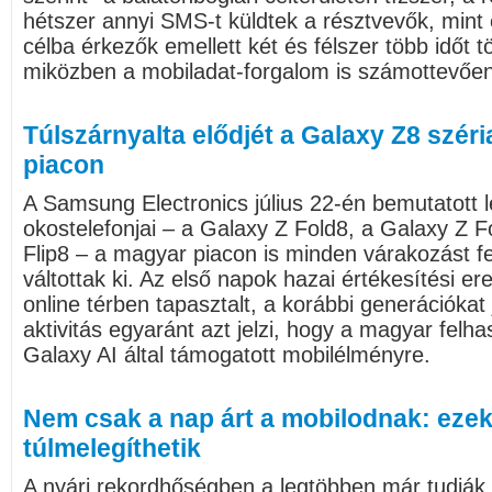
hétszer annyi SMS-t küldtek a résztvevők, mint 
célba érkezők emellett két és félszer több időt tö
miközben a mobiladat-forgalom is számottevően
Túlszárnyalta elődjét a Galaxy Z8 széri
piacon
A Samsung Electronics július 22-én bemutatott l
okostelefonjai – a Galaxy Z Fold8, a Galaxy Z F
Flip8 – a magyar piacon is minden várakozást f
váltottak ki. Az első napok hazai értékesítési e
online térben tapasztalt, a korábbi generációka
aktivitás egyaránt azt jelzi, hogy a magyar felha
Galaxy AI által támogatott mobilélményre.
Nem csak a nap árt a mobilodnak: ezek 
túlmelegíthetik
A nyári rekordhőségben a legtöbben már tudjá