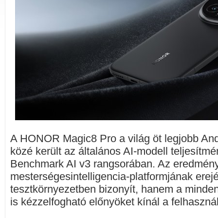
A HONOR Magic8 Pro a világ öt legjobb And
közé került az általános AI-modell teljesítm
Benchmark AI v3 rangsorában. Az eredmén
mesterségesintelligencia-platformjának ere
tesztkörnyezetben bizonyít, hanem a minden
is kézzelfogható előnyöket kínál a felhaszná