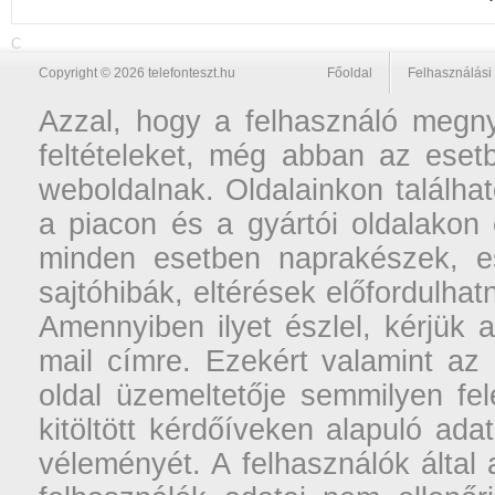
C
Copyright © 2026 telefonteszt.hu
Főoldal
Felhasználási 
Azzal, hogy a felhasználó megnyi
feltételeket, még abban az esetb
weboldalnak. Oldalainkon találhat
a piacon és a gyártói oldalakon
minden esetben naprakészek, ese
sajtóhibák, eltérések előfordulha
Amennyiben ilyet észlel, kérjük 
mail címre. Ezekért valamint az
oldal üzemeltetője semmilyen fel
kitöltött kérdőíveken alapuló ad
véleményét. A felhasználók által a