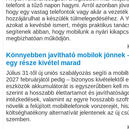
telefont a tűző napon hagyni. Arról azonban jóv
hogy egy vastag telefontok vagy akár a vezeték n
hozzájárulhat a készülék túlmelegedéséhez. A Ye
azokat a kevésbé ismert, mégis praktikus taná
segítenek abban, hogy mobilunk a nyári kikapcso
megbízhatóan működjön.
Könnyebben javítható mobilok jönnek 
egy része kivétel marad
Július 31-től új uniós szabályozás segíti a mobil
2027 februárjától pedig – bizonyos kivételektől 
eszközök akkumulátorát is egyszerűbben kell ma
szerint a hosszabb élettartamot és javíthatóság
intézkedések, valamint az egyre hosszabb szof
növelik a felújított mobiltelefonok vonzerejét, h
költséghatékony alternatívát jelentenek az új c
szemben.