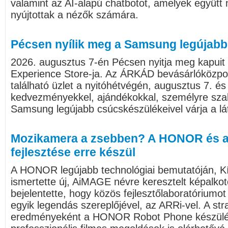
valamint az AI-alapú chatbotot, amelyek együtt 
nyújtottak a nézők számára.
Pécsen nyílik meg a Samsung legújabb
2026. augusztus 7-én Pécsen nyitja meg kapui
Experience Store-ja. Az ÁRKÁD bevásárlóközpo
található üzlet a nyitóhétvégén, augusztus 7. és
kedvezményekkel, ajándékokkal, személyre sza
Samsung legújabb csúcskészülékeivel várja a lá
Mozikamera a zsebben? A HONOR és a
fejlesztése erre készül
A HONOR legújabb technológiai bemutatóján, K
ismertette új, AiMAGE névre keresztelt képalkot
bejelentette, hogy közös fejlesztőlaboratóriumot 
egyik legendás szereplőjével, az ARRi-vel. A st
eredményeként a HONOR Robot Phone készülé