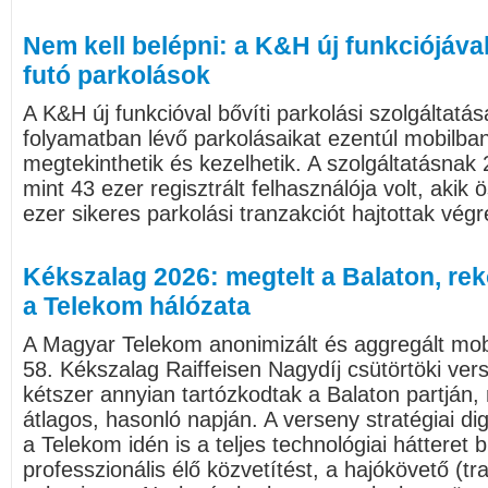
Nem kell belépni: a K&H új funkciójáva
futó parkolások
A K&H új funkcióval bővíti parkolási szolgáltatás
folyamatban lévő parkolásaikat ezentúl mobilbank
megtekinthetik és kezelhetik. A szolgáltatásnak 2
mint 43 ezer regisztrált felhasználója volt, akik
ezer sikeres parkolási tranzakciót hajtottak végr
Kékszalag 2026: megtelt a Balaton, rek
a Telekom hálózata
A Magyar Telekom anonimizált és aggregált mobil
58. Kékszalag Raiffeisen Nagydíj csütörtöki v
kétszer annyian tartózkodtak a Balaton partján,
átlagos, hasonló napján. A verseny stratégiai dig
a Telekom idén is a teljes technológiai hátteret b
professzionális élő közvetítést, a hajókövető (tr