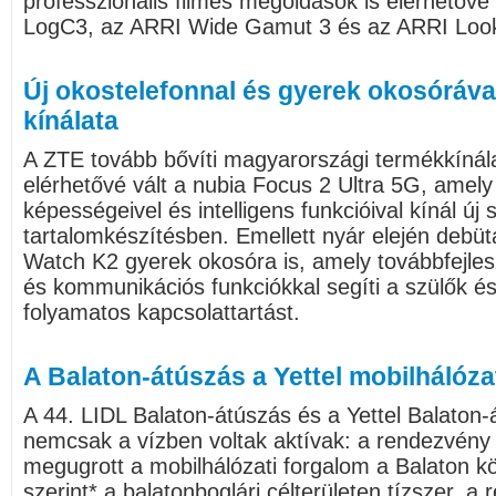
professzionális filmes megoldások is elérhetővé
LogC3, az ARRI Wide Gamut 3 és az ARRI Loo
Új okostelefonnal és gyerek okosóráva
kínálata
A ZTE tovább bővíti magyarországi termékkínál
elérhetővé vált a nubia Focus 2 Ultra 5G, amely f
képességeivel és intelligens funkcióival kínál új s
tartalomkészítésben. Emellett nyár elején debüt
Watch K2 gyerek okosóra is, amely továbbfejles
és kommunikációs funkciókkal segíti a szülők é
folyamatos kapcsolattartást.
A Balaton-átúszás a Yettel mobilhálóz
A 44. LIDL Balaton-átúszás és a Yettel Balaton-
nemcsak a vízben voltak aktívak: a rendezvény 
megugrott a mobilhálózati forgalom a Balaton kör
szerint* a balatonboglári célterületen tízszer, a r