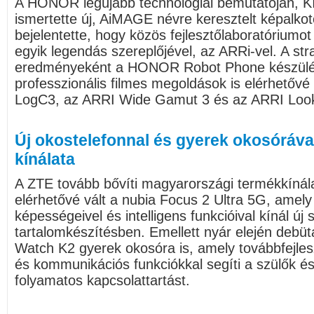
A HONOR legújabb technológiai bemutatóján, K
ismertette új, AiMAGE névre keresztelt képalkot
bejelentette, hogy közös fejlesztőlaboratóriumot 
egyik legendás szereplőjével, az ARRi-vel. A st
eredményeként a HONOR Robot Phone készülé
professzionális filmes megoldások is elérhetővé
LogC3, az ARRI Wide Gamut 3 és az ARRI Loo
Új okostelefonnal és gyerek okosóráva
kínálata
A ZTE tovább bővíti magyarországi termékkínál
elérhetővé vált a nubia Focus 2 Ultra 5G, amely f
képességeivel és intelligens funkcióival kínál új s
tartalomkészítésben. Emellett nyár elején debüt
Watch K2 gyerek okosóra is, amely továbbfejles
és kommunikációs funkciókkal segíti a szülők é
folyamatos kapcsolattartást.