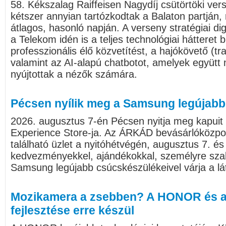
58. Kékszalag Raiffeisen Nagydíj csütörtöki v
kétszer annyian tartózkodtak a Balaton partján,
átlagos, hasonló napján. A verseny stratégiai dig
a Telekom idén is a teljes technológiai hátteret b
professzionális élő közvetítést, a hajókövető (tr
valamint az AI-alapú chatbotot, amelyek együtt 
nyújtottak a nézők számára.
Pécsen nyílik meg a Samsung legújabb
2026. augusztus 7-én Pécsen nyitja meg kapui
Experience Store-ja. Az ÁRKÁD bevásárlóközpo
található üzlet a nyitóhétvégén, augusztus 7. és
kedvezményekkel, ajándékokkal, személyre sza
Samsung legújabb csúcskészülékeivel várja a lá
Mozikamera a zsebben? A HONOR és a
fejlesztése erre készül