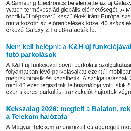
A Samsung Electronics bejelentette az új Galax
Watch termékcsalád globális elérhetőségét. A 
rendkívül népszerű készülékek iránt Európa-sze
mutatkozott: az előrendelések közel 40 százalé
érkező Galaxy Z Fold8-ra adták le.
Nem kell belépni: a K&H új funkciójáva
futó parkolások
A K&H új funkcióval bővíti parkolási szolgáltatás
folyamatban lévő parkolásaikat ezentúl mobilbank
megtekinthetik és kezelhetik. A szolgáltatásnak 2
mint 43 ezer regisztrált felhasználója volt, akik
ezer sikeres parkolási tranzakciót hajtottak végr
Kékszalag 2026: megtelt a Balaton, rek
a Telekom hálózata
A Magyar Telekom anonimizált és aggregált mobil