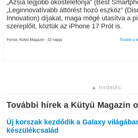
„Ázsia legjobb okostelefonja” (Best Smartph
„Leginnovatívabb áttörést hozó eszköz” (Dis
Innovation) díjakat, maga mögé utasítva a 
szereplőit, köztük az iPhone 17 Prót is.
Forrás: Kütyü Magazin - 32 napja
Tovább a t
▲ hirdetés
További hírek a Kütyü Magazin o
Új korszak kezdődik a Galaxy világában:
készülékcsalád