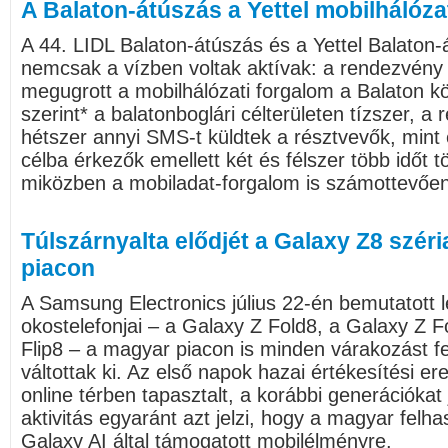
A Balaton-átúszás a Yettel mobilhálóz
A 44. LIDL Balaton-átúszás és a Yettel Balaton-
nemcsak a vízben voltak aktívak: a rendezvény 
megugrott a mobilhálózati forgalom a Balaton kör
szerint* a balatonboglári célterületen tízszer, a r
hétszer annyi SMS-t küldtek a résztvevők, mint 
célba érkezők emellett két és félszer több időt tö
miközben a mobiladat-forgalom is számottevően
Túlszárnyalta elődjét a Galaxy Z8 széri
piacon
A Samsung Electronics július 22-én bemutatott l
okostelefonjai – a Galaxy Z Fold8, a Galaxy Z F
Flip8 – a magyar piacon is minden várakozást f
váltottak ki. Az első napok hazai értékesítési e
online térben tapasztalt, a korábbi generációka
aktivitás egyaránt azt jelzi, hogy a magyar felha
Galaxy AI által támogatott mobilélményre.