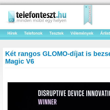
Hírek
Telefonok
Tesztek
Vélemények
Árlis
Két rangos GLOMO-díjat is bez
Magic V6