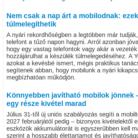
Nem csak a nap árt a mobilodnak: ezek 
túlmelegíthetik
A nyári rekordhőségben a legtöbben már tudjá
telefont a tűző napon hagyni. Arról azonban jóv
hogy egy vastag telefontok vagy akár a vezeték n
hozzájárulhat a készülék túlmelegedéséhez. A Ye
azokat a kevésbé ismert, mégis praktikus taná
segítenek abban, hogy mobilunk a nyári kikapcso
megbízhatóan működjön.
Könnyebben javítható mobilok jönnek 
egy része kivétel marad
Július 31-től új uniós szabályozás segíti a mobil
2027 februárjától pedig – bizonyos kivételektől 
eszközök akkumulátorát is egyszerűbben kell ma
szerint a hosszabb élettartamot és javíthatóság