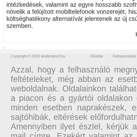
intézkedések, valamint az egyre hosszabb szof
növelik a felújított mobiltelefonok vonzerejét, h
költséghatékony alternatívát jelentenek az új c
szemben.
C
Copyright © 2026 telefonteszt.hu
Főoldal
Felhasználási 
Azzal, hogy a felhasználó megnyi
feltételeket, még abban az esetb
weboldalnak. Oldalainkon találhat
a piacon és a gyártói oldalakon
minden esetben naprakészek, ese
sajtóhibák, eltérések előfordulha
Amennyiben ilyet észlel, kérjük 
mail címre. Ezekért valamint az