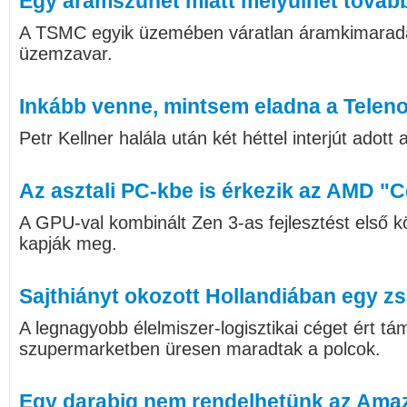
Egy áramszünet miatt mélyülhet tovább
A TSMC egyik üzemében váratlan áramkimaradás
üzemzavar.
Inkább venne, mintsem eladna a Teleno
Petr Kellner halála után két héttel interjút adott
Az asztali PC-kbe is érkezik az AMD "
A GPU-val kombinált Zen 3-as fejlesztést első
kapják meg.
Sajthiányt okozott Hollandiában egy zs
A legnagyobb élelmiszer-logisztikai céget ért t
szupermarketben üresen maradtak a polcok.
Egy darabig nem rendelhetünk az Ama