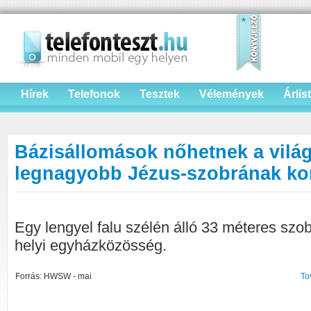
Hírek
Telefonok
Tesztek
Vélemények
Árlis
Bázisállomások nőhetnek a vilá
legnagyobb Jézus-szobrának ko
Egy lengyel falu szélén álló 33 méteres szob
helyi egyházközösség.
Forrás: HWSW - mai
To