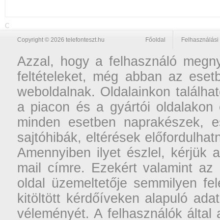
C
Copyright © 2026 telefonteszt.hu
Főoldal
Felhasználási 
Azzal, hogy a felhasználó megnyi
feltételeket, még abban az esetb
weboldalnak. Oldalainkon találhat
a piacon és a gyártói oldalakon
minden esetben naprakészek, ese
sajtóhibák, eltérések előfordulha
Amennyiben ilyet észlel, kérjük 
mail címre. Ezekért valamint az
oldal üzemeltetője semmilyen fel
kitöltött kérdőíveken alapuló ad
véleményét. A felhasználók által a