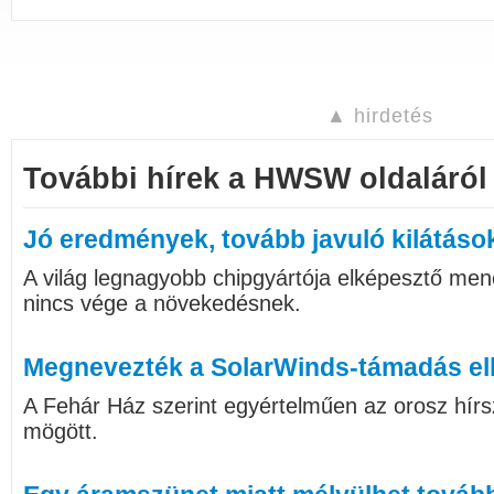
▲ hirdetés
További hírek a HWSW oldaláról
Jó eredmények, tovább javuló kilátáso
A világ legnagyobb chipgyártója elképesztő me
nincs vége a növekedésnek.
Megnevezték a SolarWinds-támadás el
A Fehár Ház szerint egyértelműen az orosz hírsz
mögött.