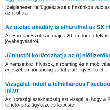
Ideiglenesen felfüggesztette a hazánkba való szál
az áruház.
Az utolsó akadály is elhárulhat az SK Hyn
Az Európai Bizottság május 20-án dönt a felvásá
jóváhagyásáról.
Júniustól korlátozhatja az új előfizetők
A nemzetközi hívások, a roaming és a mobilvásá
egészében hónapokig zárlat alatt egyeseknél.
Vizsgálat indult a félmilliárdos Faceb
miatt
Az írországi szakhatóság azt vizsgálja, hogy a 
tehető-e az ügykezelés kapcsán.