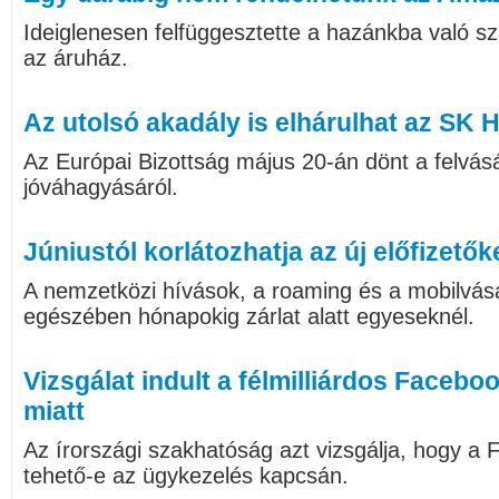
Ideiglenesen felfüggesztette a hazánkba való szál
az áruház.
Az utolsó akadály is elhárulhat az SK Hyn
Az Európai Bizottság május 20-án dönt a felvásá
jóváhagyásáról.
Júniustól korlátozhatja az új előfizetők
A nemzetközi hívások, a roaming és a mobilvásá
egészében hónapokig zárlat alatt egyeseknél.
Vizsgálat indult a félmilliárdos Faceb
miatt
Az írországi szakhatóság azt vizsgálja, hogy a 
tehető-e az ügykezelés kapcsán.