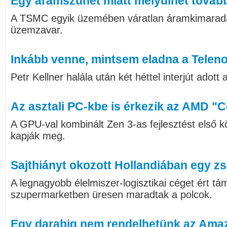
Egy áramszünet miatt mélyülhet tovább
A TSMC egyik üzemében váratlan áramkimaradás
üzemzavar.
Inkább venne, mintsem eladna a Teleno
Petr Kellner halála után két héttel interjút adott
Az asztali PC-kbe is érkezik az AMD "
A GPU-val kombinált Zen 3-as fejlesztést első
kapják meg.
Sajthiányt okozott Hollandiában egy zs
A legnagyobb élelmiszer-logisztikai céget ért t
szupermarketben üresen maradtak a polcok.
Egy darabig nem rendelhetünk az Ama