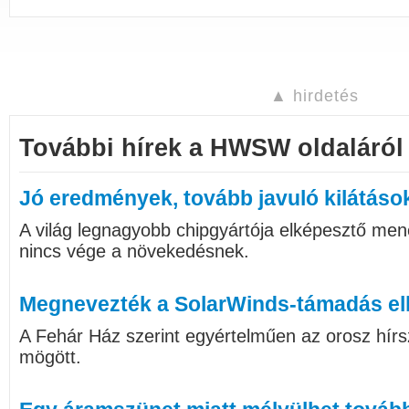
▲ hirdetés
További hírek a HWSW oldaláról
Jó eredmények, tovább javuló kilátáso
A világ legnagyobb chipgyártója elképesztő me
nincs vége a növekedésnek.
Megnevezték a SolarWinds-támadás el
A Fehár Ház szerint egyértelműen az orosz hírsz
mögött.