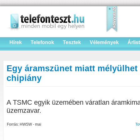
Hírek
Telefonok
Tesztek
Vélemények
Árlis
Egy áramszünet miatt mélyülhet
chipiány
A TSMC egyik üzemében váratlan áramkimara
üzemzavar.
Forrás: HWSW - mai
To