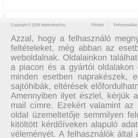
C
Copyright © 2026 telefonteszt.hu
Főoldal
Felhasználási 
Azzal, hogy a felhasználó megnyi
feltételeket, még abban az esetb
weboldalnak. Oldalainkon találhat
a piacon és a gyártói oldalakon
minden esetben naprakészek, ese
sajtóhibák, eltérések előfordulha
Amennyiben ilyet észlel, kérjük 
mail címre. Ezekért valamint az
oldal üzemeltetője semmilyen fel
kitöltött kérdőíveken alapuló ad
véleményét. A felhasználók által a