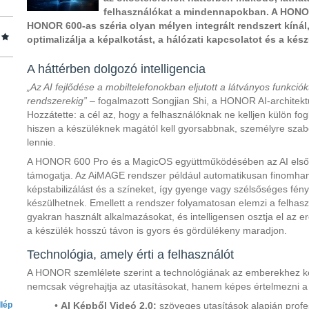
felhasználókat a mindennapokban. A HONOR
HONOR 600-as széria olyan mélyen integrált rendszert kíná
optimalizálja a képalkotást, a hálózati kapcsolatot és a kész
A háttérben dolgozó intelligencia
„Az AI fejlődése a mobiltelefonokban eljutott a látványos funkció
rendszerekig”
– fogalmazott Songjian Shi, a HONOR AI-archite
Hozzátette: a cél az, hogy a felhasználóknak ne kelljen külön fog
hiszen a készüléknek magától kell gyorsabbnak, személyre sza
lennie.
A HONOR 600 Pro és a MagicOS együttműködésében az AI elsős
támogatja. Az AiMAGE rendszer például automatikusan finomhang
képstabilizálást és a színeket, így gyenge vagy szélsőséges fényv
készülhetnek. Emellett a rendszer folyamatosan elemzi a felhaszn
gyakran használt alkalmazásokat, és intelligensen osztja el az 
a készülék hosszú távon is gyors és gördülékeny maradjon.
Technológia, amely érti a felhasználót
A HONOR szemlélete szerint a technológiának az emberekhez kel
nemcsak végrehajtja az utasításokat, hanem képes értelmezni a 
lép
•
AI Képből Videó 2.0:
szöveges utasítások alapján profes