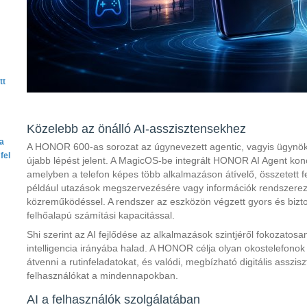
tt
Közelebb az önálló AI-asszisztensekhez
ta
A HONOR 600-as sorozat az úgynevezett agentic, vagyis ügynök-
fel
újabb lépést jelent. A MagicOS-be integrált HONOR AI Agent konce
amelyben a telefon képes több alkalmazáson átívelő, összetett fe
például utazások megszervezésére vagy információk rendszerezé
közreműködéssel. A rendszer az eszközön végzett gyors és bizto
felhőalapú számítási kapacitással.
Shi szerint az AI fejlődése az alkalmazások szintjéről fokozatos
intelligencia irányába halad. A HONOR célja olyan okostelefonok
átvenni a rutinfeladatokat, és valódi, megbízható digitális asszi
felhasználókat a mindennapokban.
AI a felhasználók szolgálatában