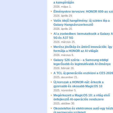
a kategóriáján
2026. május 1.
Élményekre tervezve: HONOR 600-as szé
2026. április 29.
Valós idejű hangélmény: új szintre lép a
Galaxy Hangsávszerkesztő
2026. április 20.
AI a zsebedben: bemutatkozik a Galaxy 
5G és A37 5G
2026. március 25.
Merész jövőkép és áttörő innovációk: így
formálja a HONOR az AI világát
2026. március 6.
Galaxy S26 széria – a Samsung eddigi
legerősebb és legintuitívabb AI élménye
2026. február 26.
A TCL új generációs eszközei a CES 202
2025. december 21.
Új korszak a HONOR-nál: érkezik a
gyorsabb és okosabb MagicOS 10
2025. november 5.
Megérkezett a MagicOS 10: a világ első
önfejlesztő AI-operációs rendszere
2025. október 30.
Okostelefon és elektromos autó egy kézb
új partnerség született