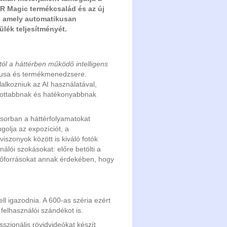
 Magic termékcsalád és az új
l, amely automatikusan
ülék teljesítményét.
któl a háttérben működő intelligens
ktusa és termékmenedzsere.
lalkozniuk az AI használatával,
bottabbnak és hatékonyabbnak
orban a háttérfolyamatokat
olja az expozíciót, a
iszonyok között is kiváló fotók
álói szokásokat: előre betölti a
erőforrásokat annak érdekében, hogy
l igazodnia. A 600-as széria ezért
felhasználói szándékot is.
szionális rövidvideókat készít