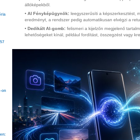
állóképekből.
•
AI Fényképügynök:
leegyszerűsíti a képszerkesztést, m
ria
eredményt, a rendszer pedig automatikusan elvégzi a retu
•
Dedikált AI-gomb:
felismeri a kijelzőn megjelenő tartal
lehetőségeket kínál, például fordítást, összegzést vagy kr
A57
6-on
en: