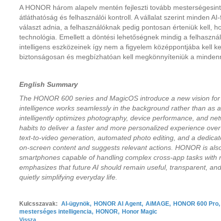
A HONOR három alapelv mentén fejleszti tovább mesterségesint
átláthatóság és felhasználói kontroll. A vállalat szerint minden A
választ adnia, a felhasználóknak pedig pontosan érteniük kell, 
technológia. Emellett a döntési lehetőségnek mindig a felhaszná
intelligens eszközeinek így nem a figyelem középpontjába kell k
biztonságosan és megbízhatóan kell megkönnyíteniük a minden
English Summary
The HONOR 600 series and MagicOS introduce a new vision for mo
intelligence works seamlessly in the background rather than as 
intelligently optimizes photography, device performance, and netw
habits to deliver a faster and more personalized experience ove
text-to-video generation, automated photo editing, and a dedicate
on-screen content and suggests relevant actions. HONOR is als
smartphones capable of handling complex cross-app tasks with 
emphasizes that future AI should remain useful, transparent, and 
quietly simplifying everyday life.
Kulcsszavak:
AI-ügynök
,
HONOR AI Agent
,
AiMAGE
,
HONOR 600 Pro
,
mesterséges intelligencia
,
HONOR
,
Honor Magic
Vissza