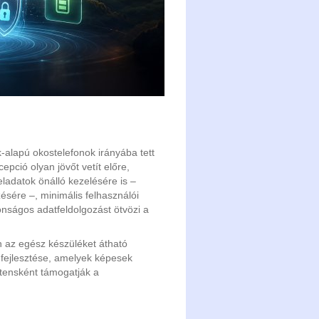
alapú okostelefonok irányába tett
pció olyan jövőt vetít előre,
ladatok önálló kezelésére is –
sére –, minimális felhasználói
nságos adatfeldolgozást ötvözi a
an az egész készüléket átható
 fejlesztése, amelyek képesek
sztensként támogatják a