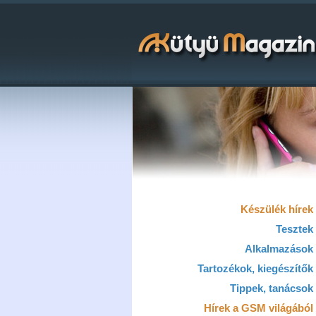
Készülék hírek
Tesztek
Alkalmazások
Tartozékok, kiegészítők
Tippek, tanácsok
Hírek a GSM világából