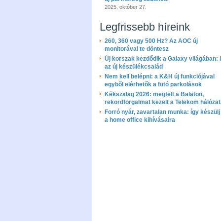
2025. október 27.
Legfrissebb híreink
260, 360 vagy 500 Hz? Az AOC új
monitorával te döntesz
Új korszak kezdődik a Galaxy világában: i
az új készülékcsalád
Nem kell belépni: a K&H új funkciójával
egyből elérhetők a futó parkolások
Kékszalag 2026: megtelt a Balaton,
rekordforgalmat kezelt a Telekom hálóza
Forró nyár, zavartalan munka: így készülj 
a home office kihívásaira