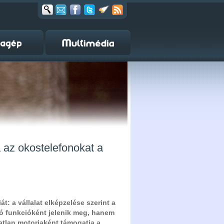
a az okostelefonokat a
t: a vállalat elképzelése szerint a
ló funkcióként jelenik meg, hanem
atlan motorjaként támogatja a