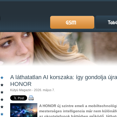
A láthatatlan AI korszaka: így gondolja újr
HONOR
Kütyü Magazin - 2026. május 7.
A HONOR új szintre emeli a mobiltechnológiá
mesterséges intelligencia már nem különál
az okostelefonok háttérben működő, láthat