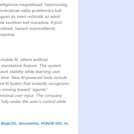
elligencia-megoldásait: hasznosság,
I-funkciónak valós problémára kell
hogyan és miért működik az adott
lók kezében kell maradnia. A jövő
erülniük, hanem észrevétlenül,
napokat.
bile AI, where artificial
a standalone feature. The system
ork stability while learning user
r time. New AI-powered tools include
d AI button that instantly recognizes
o moving toward “agentic”
minimal user input. The company
fully under the user’s control while
MagicOS
,
okostelefon
,
HONOR 600
,
AI
,