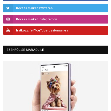
Kövess minket Twitteren
Kövess minket Instagramon
Iratkozz fel YouTube-csatornánkra
EZEKRŐL SE MARADJ LE