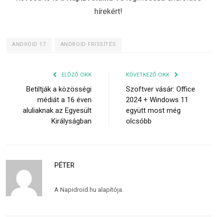
hírekért!
ANDROID 17
ANDROID FRISSÍTÉS
ELŐZŐ CIKK
KÖVETKEZŐ CIKK
Betiltják a közösségi
Szoftver vásár: Office
médiát a 16 éven
2024 + Windows 11
aluliaknak az Egyesült
együtt most még
Királyságban
olcsóbb
PÉTER
A Napidroid.hu alapítója.