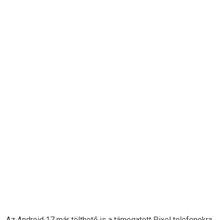
Az Android 17 már tölthető is a támogatott Pixel telefonokra,