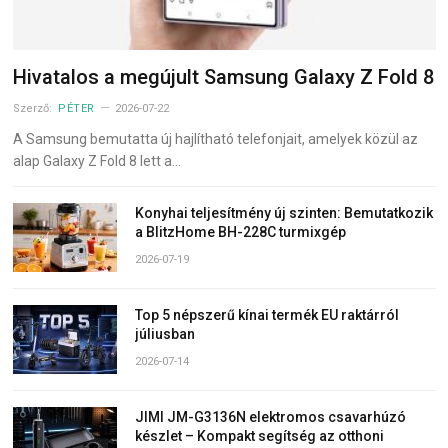
Hivatalos a megújult Samsung Galaxy Z Fold 8
Szerző:
PÉTER
2026-07-22
A Samsung bemutatta új hajlítható telefonjait, amelyek közül az
alap Galaxy Z Fold 8 lett a…
Konyhai teljesítmény új szinten: Bemutatkozik
a BlitzHome BH-228C turmixgép
2026-07-19
Top 5 népszerű kínai termék EU raktárról
júliusban
2026-07-14
JIMI JM-G3136N elektromos csavarhúzó
készlet – Kompakt segítség az otthoni