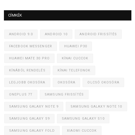
CÍMKÉK
ANDROID 9.0
ANDROID 10
ANDROID FRISSÍTÉS
FACEBOOK MESSENGER
HUAWEI P30
HUAWEI MATE 30 PRO
KÍNAI CUCCOK
KÍNÁBÓL RENDELÉS
KÍNAI TELEFONOK
LEGJOBB OKOSÓRA
OKOSÓRA
OLCSÓ OKOSÓRA
ONEPLUS 7T
SAMSUNG FRISSÍTÉS
SAMSUNG GALAXY NOTE 9
SAMSUNG GALAXY NOTE 10
SAMSUNG GALAXY S9
SAMSUNG GALAXY S10
SAMSUNG GALAXY FOLD
XIAOMI CUCCOK