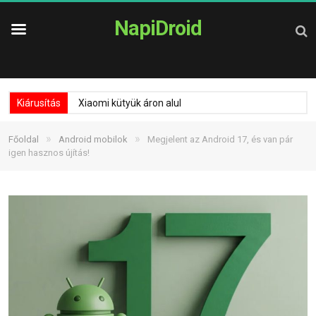
NapiDroid
Kiárusítás
Xiaomi kütyük áron alul
»
»
Főoldal
Android mobilok
Megjelent az Android 17, és van pár
igen hasznos újítás!