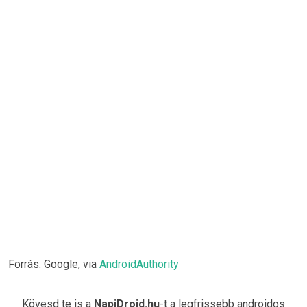
Forrás: Google, via
AndroidAuthority
Kövesd te is a
NapiDroid.hu
-t a legfrissebb androidos