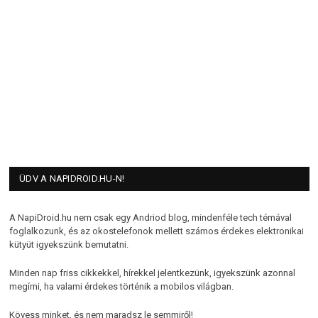
ÜDV A NAPIDROID.HU-N!
A NapiDroid.hu nem csak egy Andriod blog, mindenféle tech témával
foglalkozunk, és az okostelefonok mellett számos érdekes elektronikai
kütyüt igyekszünk bemutatni.
Minden nap friss cikkekkel, hírekkel jelentkezünk, igyekszünk azonnal
megírni, ha valami érdekes történik a mobilos világban.
Kövess minket, és nem maradsz le semmiről!