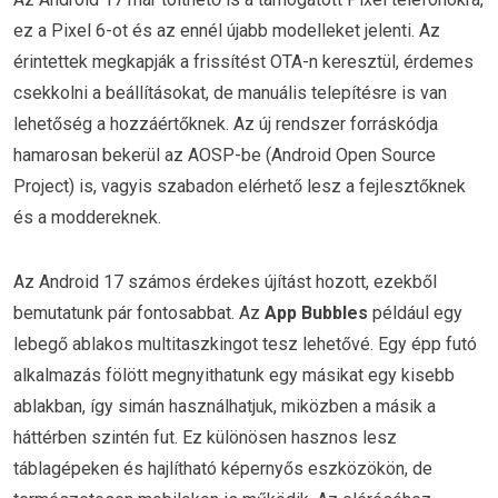
ez a Pixel 6-ot és az ennél újabb modelleket jelenti. Az
érintettek megkapják a frissítést OTA-n keresztül, érdemes
csekkolni a beállításokat, de manuális telepítésre is van
lehetőség a hozzáértőknek. Az új rendszer forráskódja
hamarosan bekerül az AOSP-be (Android Open Source
Project) is, vagyis szabadon elérhető lesz a fejlesztőknek
és a moddereknek.
Az Android 17 számos érdekes újítást hozott, ezekből
bemutatunk pár fontosabbat. Az
App Bubbles
például egy
lebegő ablakos multitaszkingot tesz lehetővé. Egy épp futó
alkalmazás fölött megnyithatunk egy másikat egy kisebb
ablakban, így simán használhatjuk, miközben a másik a
háttérben szintén fut. Ez különösen hasznos lesz
táblagépeken és hajlítható képernyős eszközökön, de