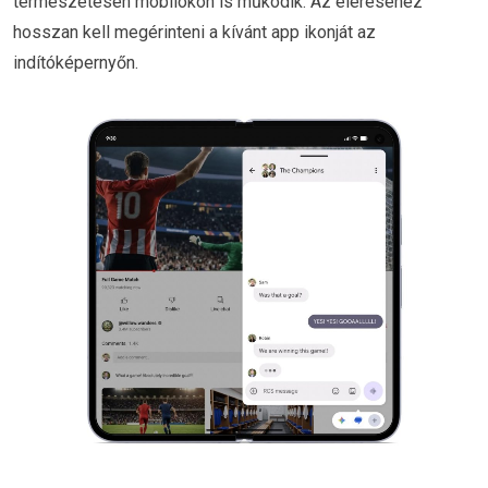
természetesen mobilokon is működik. Az eléréséhez
hosszan kell megérinteni a kívánt app ikonját az
indítóképernyőn.