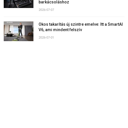
barkácsoláshoz
2026-07-07
Okos takarítás új szintre emelve: Itt a SmartAI
V6, ami mindent felszív
2026-07-01