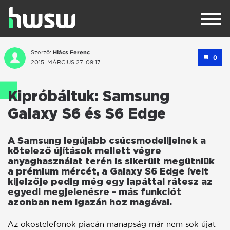
Hlács Ferenc
Szerző:
0
2015. MÁRCIUS 27. 09:17
Kipróbáltuk: Samsung
Galaxy S6 és S6 Edge
A Samsung legújabb csúcsmodelljeinek a
kötelező újítások mellett végre
anyaghasználat terén is sikerült megütniük
a prémium mércét, a Galaxy S6 Edge ívelt
kijelzője pedig még egy lapáttal rátesz az
egyedi megjelenésre - más funkciót
azonban nem igazán hoz magával.
Az okostelefonok piacán manapság már nem sok újat