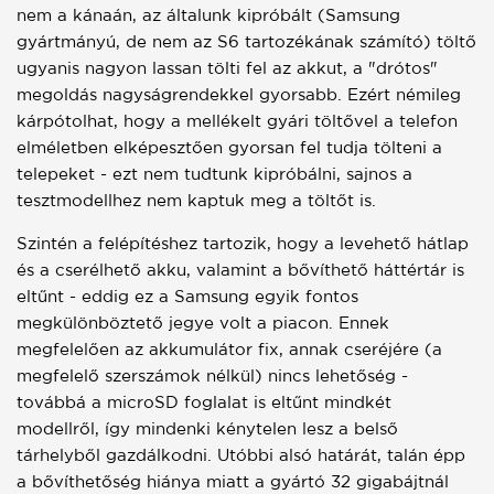
nem a kánaán, az általunk kipróbált (Samsung
gyártmányú, de nem az S6 tartozékának számító) töltő
ugyanis nagyon lassan tölti fel az akkut, a "drótos"
megoldás nagyságrendekkel gyorsabb. Ezért némileg
kárpótolhat, hogy a mellékelt gyári töltővel a telefon
elméletben elképesztően gyorsan fel tudja tölteni a
telepeket - ezt nem tudtunk kipróbálni, sajnos a
tesztmodellhez nem kaptuk meg a töltőt is.
Szintén a felépítéshez tartozik, hogy a levehető hátlap
és a cserélhető akku, valamint a bővíthető háttértár is
eltűnt - eddig ez a Samsung egyik fontos
megkülönböztető jegye volt a piacon. Ennek
megfelelően az akkumulátor fix, annak cseréjére (a
megfelelő szerszámok nélkül) nincs lehetőség -
továbbá a microSD foglalat is eltűnt mindkét
modellről, így mindenki kénytelen lesz a belső
tárhelyből gazdálkodni. Utóbbi alsó határát, talán épp
a bővíthetőség hiánya miatt a gyártó 32 gigabájtnál