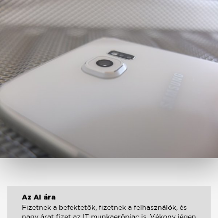
Az AI ára
Fizetnek a befektetők, fizetnek a felhasználók, és
nagy árat fizet az IT munkaerőpiac is. Vékony jégen