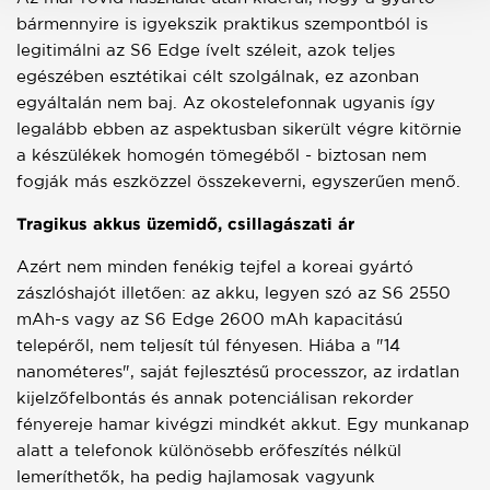
bármennyire is igyekszik praktikus szempontból is
legitimálni az S6 Edge ívelt széleit, azok teljes
egészében esztétikai célt szolgálnak, ez azonban
egyáltalán nem baj. Az okostelefonnak ugyanis így
legalább ebben az aspektusban sikerült végre kitörnie
a készülékek homogén tömegéből - biztosan nem
fogják más eszközzel összekeverni, egyszerűen menő.
Tragikus akkus üzemidő, csillagászati ár
Azért nem minden fenékig tejfel a koreai gyártó
zászlóshajót illetően: az akku, legyen szó az S6 2550
mAh-s vagy az S6 Edge 2600 mAh kapacitású
telepéről, nem teljesít túl fényesen. Hiába a "14
nanométeres", saját fejlesztésű processzor, az irdatlan
kijelzőfelbontás és annak potenciálisan rekorder
fényereje hamar kivégzi mindkét akkut. Egy munkanap
alatt a telefonok különösebb erőfeszítés nélkül
lemeríthetők, ha pedig hajlamosak vagyunk