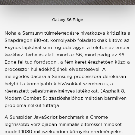
Galaxy S6 Edge
Noha a Samsung túlmelegedésre hivatkozva kritizálta a
Snapdragon 810-et, komolyabb feladatoknak kitéve az
Exynos lapkával sem fog odafagyni a telefon az ember
kezéhez: terhelés alatt mind az S6, mind pedig az S6
Edge fel tud forrósodni, a fém keret érezhetően küzd a
processzor hulladékhőjének elvezetésével. A
melegedés dacára a Samsung processzora derekasan
helytáll a komolyabb kihívásokkal szemben is, a
ráeresztett teljesítményigényes játékokat, (Asphalt 8,
Modern Combat 5) zászlóshajóhoz méltóan bármilyen
probléma nélkül futtatja.
A Sunspider JavaScript benchmark a Chrome
legfrissebb verziójában minimális eltéréssel mindkét
modell 1080 milliszekundum környéki eredményeket