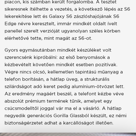
piacon, kis számban került forgalomba. A tesztet
sikeresnek ítélhette a vezetés, a következő lépés az S6
lekerekítése lett és Galaxy S6 zászlóshajójának S6
Edge névre keresztelt, immár mindkét oldalt ívelt
panellel szerelt verzióját ugyanolyan széles körben
elérhetővé tette, mint magát az S6-ot.
Gyors egymásutánban mindkét készüléket volt
szerencsénk kipróbálni: az első benyomások a
kézbevételt követően mindkét esetben pozitívak.
Végre nincs olcsó, kellemetlen tapintású műanyag a
telefon borításán, a hátlap üveg, a strukturális
szilárdságot adó keret pedig alumínium-ötvözet lett.
Az eredmény magáért beszél, a telefont kézbe véve
abszolút prémium termének tűnik, amelyet egy
csúcsmodelltől joggal vár ma el a vásárló. A hátlap
negyedik generációs Gorilla Glassból készült, ez némi
biztonságérzetet adhat a karcállóságot illetően.