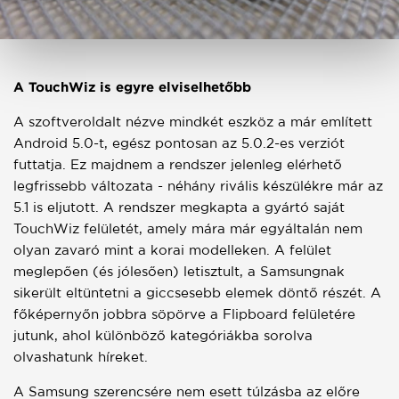
A TouchWiz is egyre elviselhetőbb
A szoftveroldalt nézve mindkét eszköz a már említett
Android 5.0-t, egész pontosan az 5.0.2-es verziót
futtatja. Ez majdnem a rendszer jelenleg elérhető
legfrissebb változata - néhány rivális készülékre már az
5.1 is eljutott. A rendszer megkapta a gyártó saját
TouchWiz felületét, amely mára már egyáltalán nem
olyan zavaró mint a korai modelleken. A felület
meglepően (és jólesően) letisztult, a Samsungnak
sikerült eltüntetni a giccsesebb elemek döntő részét. A
főképernyőn jobbra söpörve a Flipboard felületére
jutunk, ahol különböző kategóriákba sorolva
olvashatunk híreket.
A Samsung szerencsére nem esett túlzásba az előre