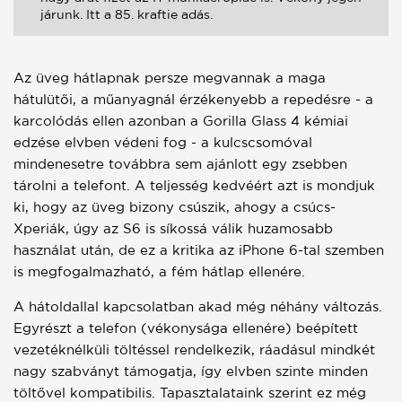
járunk. Itt a 85. kraftie adás.
Az üveg hátlapnak persze megvannak a maga
hátulütői, a műanyagnál érzékenyebb a repedésre - a
karcolódás ellen azonban a Gorilla Glass 4 kémiai
edzése elvben védeni fog - a kulcscsomóval
mindenesetre továbbra sem ajánlott egy zsebben
tárolni a telefont. A teljesség kedvéért azt is mondjuk
ki, hogy az üveg bizony csúszik, ahogy a csúcs-
Xperiák, úgy az S6 is síkossá válik huzamosabb
használat után, de ez a kritika az iPhone 6-tal szemben
is megfogalmazható, a fém hátlap ellenére.
A hátoldallal kapcsolatban akad még néhány változás.
Egyrészt a telefon (vékonysága ellenére) beépített
vezetéknélküli töltéssel rendelkezik, ráadásul mindkét
nagy szabványt támogatja, így elvben szinte minden
töltővel kompatibilis. Tapasztalataink szerint ez még