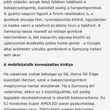
jobb oldalán, annak felső felében található a
bekapcsológomb, baloldalt pedig a hangerőgombok.
A gyártó nagyon figyelt a finom részletekre is, a
gombok anyaga fém, nyomáspontja kitűnő, egyszerűen
jó kézbe venni a telefont és életre hívni a telefont. A
Samsung-iskola maradt az előlapi gombok
tekintetében is, két kapacitív egység között az
ujjlenyomat-érzékelős széles home gomb - a Google
által erőltetett virtuális gombokról a Samsung hallani
sem akar.
A mobilkijelzők koronázatlan királya
Ha valakinek voltak kétségei az S6, illetve S6 Edge
kijelzőjét illetően, azok a bekapcsológombot
megnyomva hamar eloszlanak. Ha a Samsung ért
valamihez, akkor az a kijelzőgyártás, ezt pedig
legújabb okostelefonjával is sikerült bebizonyítania. Az
5,1 hüvelykes Super AMOLED panel gyakorlatilag
fölöslegesen nagy, 2560x1440 pixeles felbontást