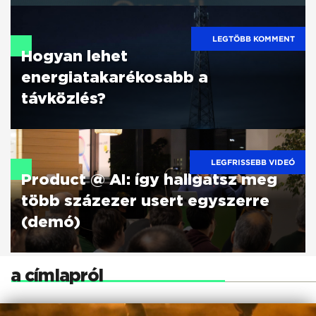
LEGTÖBB KOMMENT
Hogyan lehet
energiatakarékosabb a
távközlés?
LEGFRISSEBB VIDEÓ
Product @ AI: így hallgatsz meg
több százezer usert egyszerre
(demó)
a címlapról