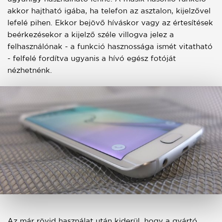
akkor hajtható igába, ha telefon az asztalon, kijelzővel
lefelé pihen. Ekkor bejövő híváskor vagy az értesítések
beérkezésekor a kijelző széle villogva jelez a
felhasználónak - a funkció hasznossága ismét vitatható
- felfelé fordítva ugyanis a hívó egész fotóját
nézhetnénk.
Az már rövid használat után kiderül, hogy a gyártó