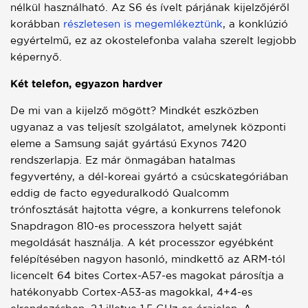
nélkül használható. Az S6 és ívelt párjának kijelzőjéről
korábban
részletesen is megemlékeztünk
, a konklúzió
egyértelmű, ez az okostelefonba valaha szerelt legjobb
képernyő.
Két telefon, egyazon hardver
De mi van a kijelző mögött? Mindkét eszközben
ugyanaz a vas teljesít szolgálatot, amelynek központi
eleme a Samsung saját gyártású Exynos 7420
rendszerlapja. Ez már önmagában hatalmas
fegyvertény, a dél-koreai gyártó a csúcskategóriában
eddig de facto egyeduralkodó Qualcomm
trónfosztását hajtotta végre, a konkurrens telefonok
Snapdragon 810-es processzora helyett saját
megoldását használja. A két processzor egyébként
felépítésében nagyon hasonló, mindkettő az ARM-tól
licencelt 64 bites Cortex-A57-es magokat párosítja a
hatékonyabb Cortex-A53-as magokkal, 4+4-es