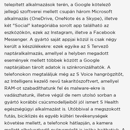
telepített alkalmazások terén, a Google kötelező
jellegű szoftverei mellett csupán három Microsoft
alkalmazás (OneDrive, OneNote és a Skype), illetve
két "Social" kategóriába sorolt app található az
eszközökön, ezek az Instagram, illetve a Facebook
Messenger. A gyártó saját appjai közül is csak négy
került a készülékekre: ezek egyike az S Tervező
naptáralkalmazás, amellyel a helyben megadott
események mellett többek között a Google
naptárjában tárolt adatok is szinkronizálhatók. A
telefonokon megtaláljuk még az S Voice hangrögzítőt,
az Intelligens kezelő nevű takarítószoftvert, amellyel
RAM-ot szabadíthatunk fel és malware-ekre is
vadászhatunk, illetve végül de nem utolsó sorban a
gyártó korábbi csúcsmodelljeiből jól ismert S Health
egészségügyi alkalmazást is. Utóbbival a megszokott
futás, biciklizés és egyéb kültéri tevékenységek
követése mellett, a telefonok hátlapján, a kamera
mellett elhelyezkedő pulzusmérőt is igába hajthatjuk. A