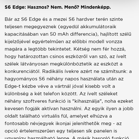
S6 Edge: Hasznos? Nem. Menő? Mindenképp.
Bár az S6 Edge és a mezei S6 hardver terén szinte
teljesen megegyeznek (egyedül akkumulátoraik
kapacitásában van 50 mAh differencia), hajlított szélű
kijelzőjével egyértelműen az előbbi modell vonzza
magára a legtöbb tekintetet. Kétség nem fér hozzá,
hogy határozottan csinos eszközről van szó, az ívelt
szélek látványosan megkülönböztetik az eszközt a
konkurenciától. Radikális ívekre azért ne számítsunk: a
hagyományos S6 néhány napos használata után az
Edge-t kézbe véve a vártnál jóval kisebb volt a
különbség a két telefon között. Az ívelt széleket
néhány szoftveres funkció is "kihasználja", noha ezeket
kevesen fogják aktívan használni. Az egyik ilyen a jobb
oldalt található virtuális fül, amelyet elhúzva a
fontosabb névjegyek ikonjai jeleníthetők meg - az
opció értelemszerűen egy teljesen sík panelen is
ugyanígy használható lenne. A másik hasonló funkció