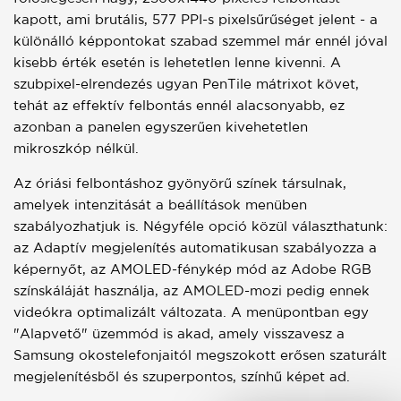
kapott, ami brutális, 577 PPI-s pixelsűrűséget jelent - a
különálló képpontokat szabad szemmel már ennél jóval
kisebb érték esetén is lehetetlen lenne kivenni. A
szubpixel-elrendezés ugyan PenTile mátrixot követ,
tehát az effektív felbontás ennél alacsonyabb, ez
azonban a panelen egyszerűen kivehetetlen
mikroszkóp nélkül.
Az óriási felbontáshoz gyönyörű színek társulnak,
amelyek intenzitását a beállítások menüben
szabályozhatjuk is. Négyféle opció közül választhatunk:
az Adaptív megjelenítés automatikusan szabályozza a
képernyőt, az AMOLED-fénykép mód az Adobe RGB
színskáláját használja, az AMOLED-mozi pedig ennek
videókra optimalizált változata. A menüpontban egy
"Alapvető" üzemmód is akad, amely visszavesz a
Samsung okostelefonjaitól megszokott erősen szaturált
megjelenítésből és szuperpontos, színhű képet ad.