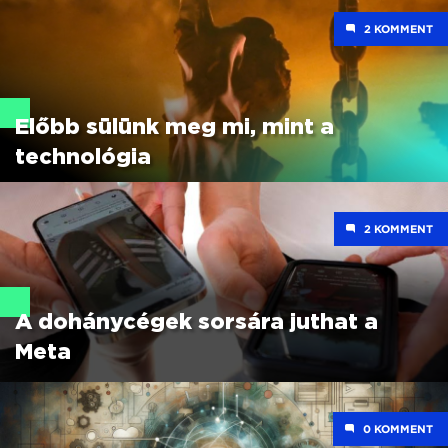
2
Előbb sülünk meg mi, mint a
technológia
2
A dohánycégek sorsára juthat a
Meta
0