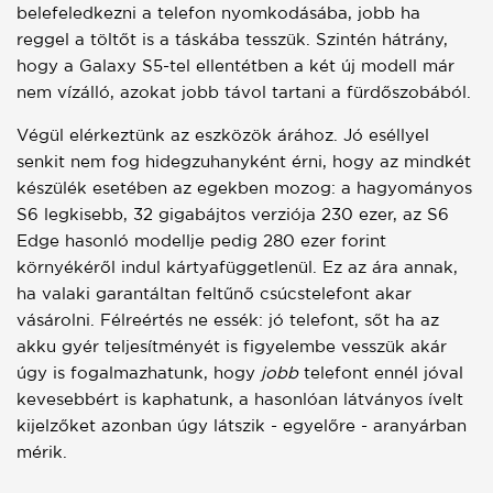
belefeledkezni a telefon nyomkodásába, jobb ha
reggel a töltőt is a táskába tesszük. Szintén hátrány,
hogy a Galaxy S5-tel ellentétben a két új modell már
nem vízálló, azokat jobb távol tartani a fürdőszobából.
Végül elérkeztünk az eszközök árához. Jó eséllyel
senkit nem fog hidegzuhanyként érni, hogy az mindkét
készülék esetében az egekben mozog: a hagyományos
S6 legkisebb, 32 gigabájtos verziója 230 ezer, az S6
Edge hasonló modellje pedig 280 ezer forint
környékéről indul kártyafüggetlenül. Ez az ára annak,
ha valaki garantáltan feltűnő csúcstelefont akar
vásárolni. Félreértés ne essék: jó telefont, sőt ha az
akku gyér teljesítményét is figyelembe vesszük akár
úgy is fogalmazhatunk, hogy
jobb
telefont ennél jóval
kevesebbért is kaphatunk, a hasonlóan látványos ívelt
kijelzőket azonban úgy látszik - egyelőre - aranyárban
mérik.