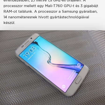
elrendezésben, 2,1 illetve 1,5 GHz-es órajelen. A
processzor mellett egy Mali-T760 GPU-t és 3 gigabájt
RAM-ot találunk. A processzor a Samsung gyáraiban,
14 nanométeresnek hívott gyártástechnológiával
készül.