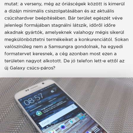
mutat: a verseny, még az óriáscégek között is kimerül
a dizájn minimális csiszolgatásában és az aktuális
csúcshardver beépítésében. Bár terület egészét véve
jelenlegi formájában stagnálni látszik, időről időre
akadnak gyártók, amelyeknek valahogy mégis sikerül
megkülönböztetni termékeiket a konkurenciától. Sokan
valószínűleg nem a Samsungra gondolnak, ha egyedi
formatervet keresnek, a cég azonban most ezen a
területen nagyot alkotott. De jó telefon lett-e ettől az
új Galaxy csúcs-páros?