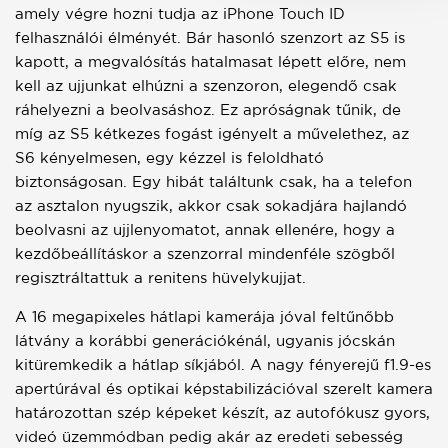
amely végre hozni tudja az iPhone Touch ID
felhasználói élményét. Bár hasonló szenzort az S5 is
kapott, a megvalósítás hatalmasat lépett előre, nem
kell az ujjunkat elhúzni a szenzoron, elegendő csak
ráhelyezni a beolvasáshoz. Ez apróságnak tűnik, de
míg az S5 kétkezes fogást igényelt a művelethez, az
S6 kényelmesen, egy kézzel is feloldható
biztonságosan. Egy hibát találtunk csak, ha a telefon
az asztalon nyugszik, akkor csak sokadjára hajlandó
beolvasni az ujjlenyomatot, annak ellenére, hogy a
kezdőbeállításkor a szenzorral mindenféle szögből
regisztráltattuk a renitens hüvelykujjat.
A 16 megapixeles hátlapi kamerája jóval feltűnőbb
látvány a korábbi generációkénál, ugyanis jócskán
kitüremkedik a hátlap síkjából. A nagy fényerejű f1.9-es
apertúrával és optikai képstabilizációval szerelt kamera
határozottan szép képeket készít, az autofókusz gyors,
videó üzemmódban pedig akár az eredeti sebesség