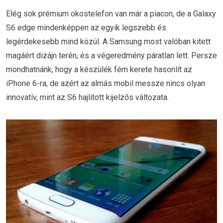
Elég sok prémium okostelefon van már a piacon, de a Galaxy
S6 edge mindenképpen az egyik legszebb és
legérdekesebb mind közül. A Samsung most valóban kitett
magáért dizájn terén, és a végeredmény páratlan lett. Persze
mondhatnánk, hogy a készülék fém kerete hasonlít az
iPhone 6-ra, de azért az almás mobil messze nincs olyan
innovatív, mint az S6 hajlított kijelzős változata.