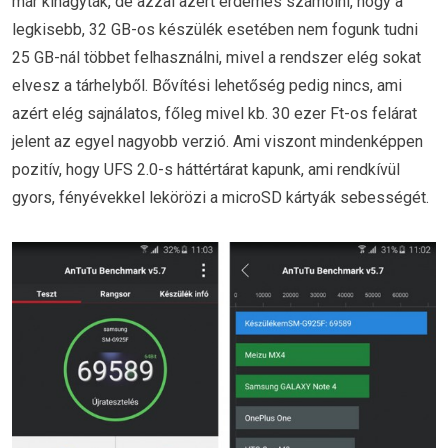
már kihagyták, de azzal azért érdemes számolni, hogy a
legkisebb, 32 GB-os készülék esetében nem fogunk tudni
25 GB-nál többet felhasználni, mivel a rendszer elég sokat
elvesz a tárhelyből. Bővítési lehetőség pedig nincs, ami
azért elég sajnálatos, főleg mivel kb. 30 ezer Ft-os felárat
jelent az egyel nagyobb verzió. Ami viszont mindenképpen
pozitív, hogy UFS 2.0-s háttértárat kapunk, ami rendkívül
gyors, fényévekkel lekörözi a microSD kártyák sebességét.