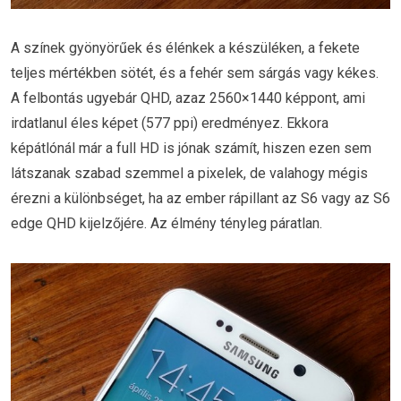
A színek gyönyörűek és élénkek a készüléken, a fekete
teljes mértékben sötét, és a fehér sem sárgás vagy kékes.
A felbontás ugyebár QHD, azaz 2560×1440 képpont, ami
irdatlanul éles képet (577 ppi) eredményez. Ekkora
képátlónál már a full HD is jónak számít, hiszen ezen sem
látszanak szabad szemmel a pixelek, de valahogy mégis
érezni a különbséget, ha az ember rápillant az S6 vagy az S6
edge QHD kijelzőjére. Az élmény tényleg páratlan.