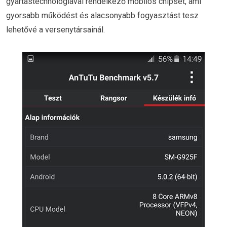
gyártástechnológiával rendelkező mobilos chipset, ami
gyorsabb működést és alacsonyabb fogyasztást tesz
lehetővé a versenytársainál.