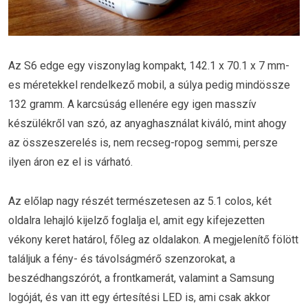
Az S6 edge egy viszonylag kompakt, 142.1 x 70.1 x 7 mm-
es méretekkel rendelkező mobil, a súlya pedig mindössze
132 gramm. A karcsúság ellenére egy igen masszív
készülékről van szó, az anyaghasználat kiváló, mint ahogy
az összeszerelés is, nem recseg-ropog semmi, persze
ilyen áron ez el is várható.
Az előlap nagy részét természetesen az 5.1 colos, két
oldalra lehajló kijelző foglalja el, amit egy kifejezetten
vékony keret határol, főleg az oldalakon. A megjelenítő fölött
találjuk a fény- és távolságmérő szenzorokat, a
beszédhangszórót, a frontkamerát, valamint a Samsung
logóját, és van itt egy értesítési LED is, ami csak akkor