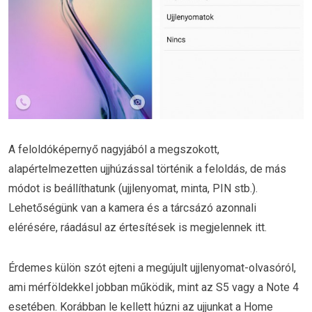
A feloldóképernyő nagyjából a megszokott,
alapértelmezetten ujjhúzással történik a feloldás, de más
módot is beállíthatunk (ujjlenyomat, minta, PIN stb.).
Lehetőségünk van a kamera és a tárcsázó azonnali
elérésére, ráadásul az értesítések is megjelennek itt.
Érdemes külön szót ejteni a megújult ujjlenyomat-olvasóról,
ami mérföldekkel jobban működik, mint az S5 vagy a Note 4
esetében. Korábban le kellett húzni az ujjunkat a Home