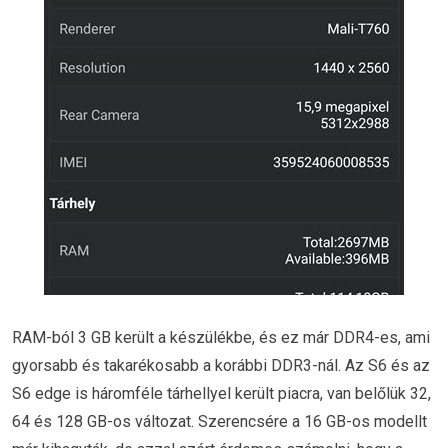
RAM-ból 3 GB került a készülékbe, és ez már DDR4-es, ami
gyorsabb és takarékosabb a korábbi DDR3-nál. Az S6 és az
S6 edge is háromféle tárhellyel került piacra, van belőlük 32,
64 és 128 GB-os változat. Szerencsére a 16 GB-os modellt