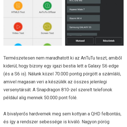
Természetesen nem maradhatott ki az AnTuTu teszt, amiből
kiderül, hogy bizony egy igazi bestia lett a Galaxy S6 edge
(és a S6 is). Nálunk közel 70.000 pontig pörgött a számláló,
amivel magasan veri a készülék az összes jelenlegi
versenytársát. A Snapdragon 810-zel szerelt telefonok
például alig mennek 50.000 pont fölé.
A bivalyerős hardvernek meg sem kottyan a QHD felbontás,
és így a rendszer sebessége is kiváló. Nagyon pörög