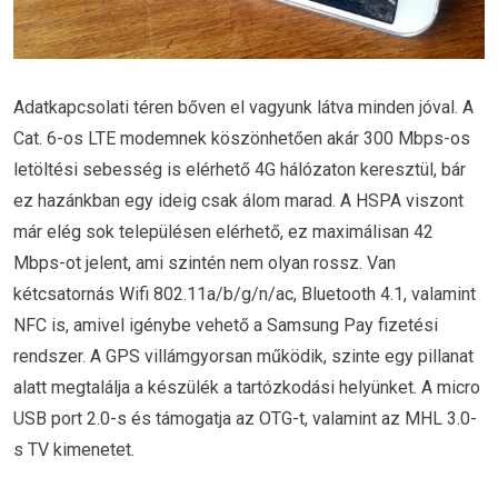
Adatkapcsolati téren bőven el vagyunk látva minden jóval. A
Cat. 6-os LTE modemnek köszönhetően akár 300 Mbps-os
letöltési sebesség is elérhető 4G hálózaton keresztül, bár
ez hazánkban egy ideig csak álom marad. A HSPA viszont
már elég sok településen elérhető, ez maximálisan 42
Mbps-ot jelent, ami szintén nem olyan rossz. Van
kétcsatornás Wifi 802.11a/b/g/n/ac, Bluetooth 4.1, valamint
NFC is, amivel igénybe vehető a Samsung Pay fizetési
rendszer. A GPS villámgyorsan működik, szinte egy pillanat
alatt megtalálja a készülék a tartózkodási helyünket. A micro
USB port 2.0-s és támogatja az OTG-t, valamint az MHL 3.0-
s TV kimenetet.