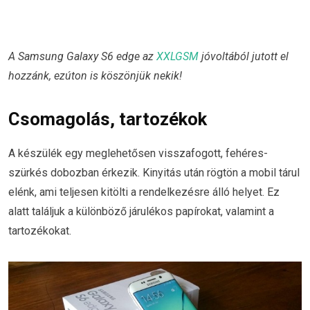
A Samsung Galaxy S6 edge az
XXLGSM
jóvoltából jutott el
hozzánk, ezúton is köszönjük nekik!
Csomagolás, tartozékok
A készülék egy meglehetősen visszafogott, fehéres-
szürkés dobozban érkezik. Kinyitás után rögtön a mobil tárul
elénk, ami teljesen kitölti a rendelkezésre álló helyet. Ez
alatt találjuk a különböző járulékos papírokat, valamint a
tartozékokat.