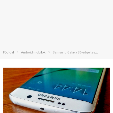
»
»
Főoldal
Android mobilok
Samsung Galaxy S6 edge teszt