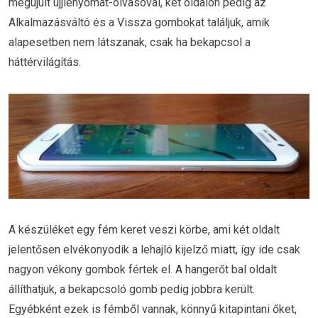
megújult ujjlenyomat-olvasóval, két oldalon pedig az
Alkalmazásváltó és a Vissza gombokat találjuk, amik
alapesetben nem látszanak, csak ha bekapcsol a
háttérvilágítás.
A készüléket egy fém keret veszi körbe, ami két oldalt
jelentősen elvékonyodik a lehajló kijelző miatt, így ide csak
nagyon vékony gombok fértek el. A hangerőt bal oldalt
állíthatjuk, a bekapcsoló gomb pedig jobbra került.
Egyébként ezek is fémből vannak, könnyű kitapintani őket,