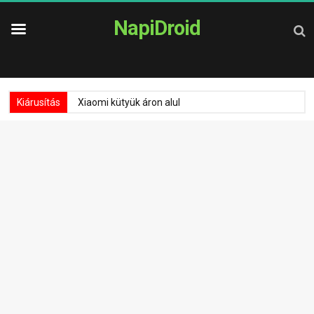
NapiDroid
Kiárusítás
Xiaomi kütyük áron alul