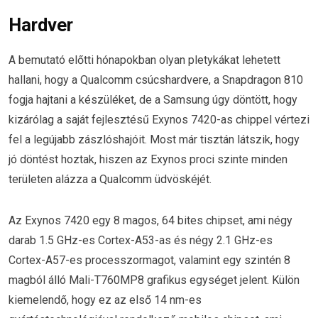
Hardver
A bemutató előtti hónapokban olyan pletykákat lehetett
hallani, hogy a Qualcomm csúcshardvere, a Snapdragon 810
fogja hajtani a készüléket, de a Samsung úgy döntött, hogy
kizárólag a saját fejlesztésű Exynos 7420-as chippel vértezi
fel a legújabb zászlóshajóit. Most már tisztán látszik, hogy
jó döntést hoztak, hiszen az Exynos proci szinte minden
területen alázza a Qualcomm üdvöskéjét.
Az Exynos 7420 egy 8 magos, 64 bites chipset, ami négy
darab 1.5 GHz-es Cortex-A53-as és négy 2.1 GHz-es
Cortex-A57-es processzormagot, valamint egy szintén 8
magból álló Mali-T760MP8 grafikus egységet jelent. Külön
kiemelendő, hogy ez az első 14 nm-es