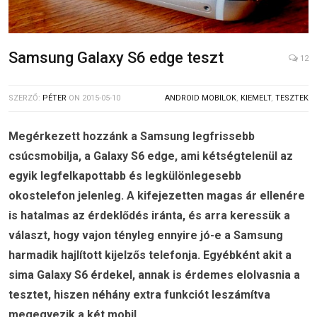
Samsung Galaxy S6 edge teszt
12
SZERZŐ:
PÉTER
ON
2015-05-10
ANDROID MOBILOK
,
KIEMELT
,
TESZTEK
Megérkezett hozzánk a Samsung legfrissebb
csúcsmobilja, a Galaxy S6 edge, ami kétségtelenül az
egyik legfelkapottabb és legkülönlegesebb
okostelefon jelenleg. A kifejezetten magas ár ellenére
is hatalmas az érdeklődés iránta, és arra keressük a
választ, hogy vajon tényleg ennyire jó-e a Samsung
harmadik hajlított kijelzős telefonja. Egyébként akit a
sima Galaxy S6 érdekel, annak is érdemes elolvasnia a
tesztet, hiszen néhány extra funkciót leszámítva
megegyezik a két mobil.