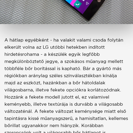
A hátlap egyébként - ha valakit valami csoda folytán
elkerült volna az LG utóbbi hetekben indított
hirdetésrohama - a készülék egyik legfőbb
megkülönböztető jegye, a szokásos műanyag mellett
többféle bőr borítással is kapható. Bár a gyártó más
régiókban aránylag széles színválasztékban kínálja
majd az eszközt, hazánkban a bőr hátoldalak
világosbarna, illetve fekete opciókra korlátozódnak.
Hozzánk a fekete modell jutott el, ez valamivel
keményebb, illetve textúrája is durvább a világosabb
változaténál. A fekete változat keménysége miatt első
tapintásra kissé műanyagszerű, a hamisítatlan, kellemes
bőrillat ugyanakkor nem hiányzik. Korábban
szerencsénk volt a világosabb bőr hátlapot is