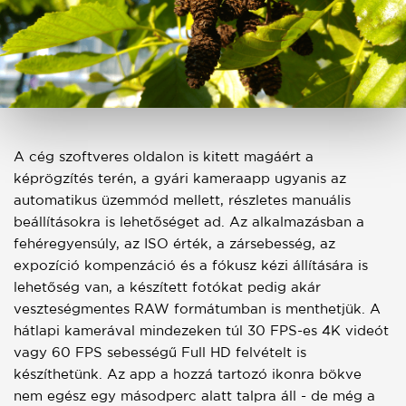
A cég szoftveres oldalon is kitett magáért a
képrögzítés terén, a gyári kameraapp ugyanis az
automatikus üzemmód mellett, részletes manuális
beállításokra is lehetőséget ad. Az alkalmazásban a
fehéregyensúly, az ISO érték, a zársebesség, az
expozíció kompenzáció és a fókusz kézi állítására is
lehetőség van, a készített fotókat pedig akár
veszteségmentes RAW formátumban is menthetjük. A
hátlapi kamerával mindezeken túl 30 FPS-es 4K videót
vagy 60 FPS sebességű Full HD felvételt is
készíthetünk. Az app a hozzá tartozó ikonra bökve
nem egész egy másodperc alatt talpra áll - de még a