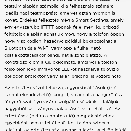
testsúly alapján számolja ki a felhasználó számára
ideális napi testmozgást, amelyet aztán nyomon is
követ. Érdekes fejlesztés még a Smart Settings, amely
egy egyszerűbb IFTTT appnak felel meg, különböző
feltételek alapján adhatjuk meg, hogy a telefon éppen
hogy viselkedjen: hazaérve például bekapcsolhat a
Bluetooth és a Wi-Fi vagy épp a fülhallgató
csatlakoztatásakor elindulhat a zenelejátszó. A
következő elem a QuickRemote, amellyel a telefon
felső élén lévő infravörös LED-et használva televízió,
dekóder, projektor vagy akár légkondi is vezérelhető.
Az értesítési sávot lehúzva, a gyorsbeállítások (ízlés
szerint elrendezhető) ikonjait, valamint a hangerő és a
fényerő szabályozására szolgáló csúszkákat találjuk -
nagyjából szabványos kialakításról van tehát szó. Az
értesítések (netán a pontos idő) megtekintéséhez
egyébként nem is feltétlenül kell felébreszteni a
telefont, az értesítési sáv ugyanis a lezárt kijelzőn lefelé