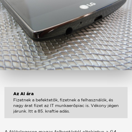
Az AI ára
Fizetnek a befektetők, fizetnek a felhasználók, és
nagy árat fizet az IT munkaerőpiac is. Vékony jégen
járunk. Itt a 85. kraftie adás.
A fölöslegesen magas felbontástól eltekintve a G4