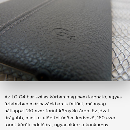
Az LG G4 bár széles körben még nem kapható, egyes
üzletekben már hazánkban is feltűnt, műanyag
hátlappal 210 ezer forint környéki áron. Ez jóval
drágább, mint az előd feltűnően kedvező, 160 ezer
forint körüli indulóára, ugyanakkor a konkurens