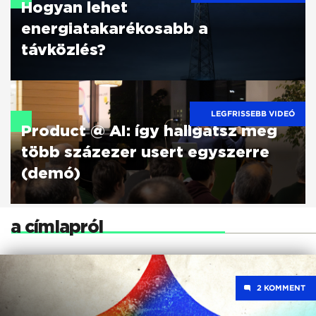
Hogyan lehet
energiatakarékosabb a
távközlés?
LEGFRISSEBB VIDEÓ
Product @ AI: így hallgatsz meg
több százezer usert egyszerre
(demó)
a címlapról
2