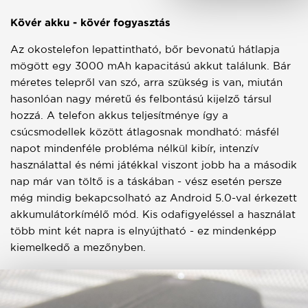
Kövér akku - kövér fogyasztás
Az okostelefon lepattintható, bőr bevonatú hátlapja
mögött egy 3000 mAh kapacitású akkut találunk. Bár
méretes telepről van szó, arra szükség is van, miután
hasonlóan nagy méretű és felbontású kijelző társul
hozzá. A telefon akkus teljesítménye így a
csúcsmodellek között átlagosnak mondható: másfél
napot mindenféle probléma nélkül kibír, intenzív
használattal és némi játékkal viszont jobb ha a második
nap már van töltő is a táskában - vész esetén persze
még mindig bekapcsolható az Android 5.0-val érkezett
akkumulátorkímélő mód. Kis odafigyeléssel a használat
több mint két napra is elnyújtható - ez mindenképp
kiemelkedő a mezőnyben.