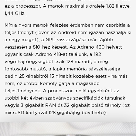
ez a processzor. A magok maximális órajele 1,82 illetve
1,44 GHz.
Míg a gyors magok felezése érdemben nem csorbítja a
teljesítményt (lévén az Android nem igazán használja ki
a négy magot), a GPU visszavágása már fájóbb
veszteség a 810-hez képest. Az Adreno 430 helyett
ugyanis csak Adreno 418-at találunk, a 192
végrehajtóegységből csak 128 maradt, a még
fontosabb mutató, a lapka memória-sávszélessége
pedig 25 gigabitről 15 gigabit közelébe esett - ha más
nem, ez utóbbi komoly gátja a magasabb
teljesítménynek. A processzor mellé egyébként az
utóbbi két évben szabványos specifikációk társulnak,
vagyis 3 gigabájt RAM és 32 gigabájt belső tárhely (ez
microSD kártyával 128 gigabájtig bővíthető).