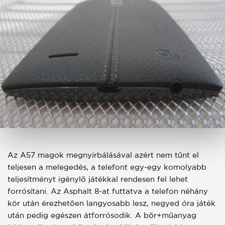
Az A57 magok megnyirbálásával azért nem tűnt el
teljesen a melegedés, a telefont egy-egy komolyabb
teljesítményt igénylő játékkal rendesen fel lehet
forrósítani. Az Asphalt 8-at futtatva a telefon néhány
kör után érezhetően langyosabb lesz, negyed óra játék
után pedig egészen átforrósodik. A bőr+műanyag