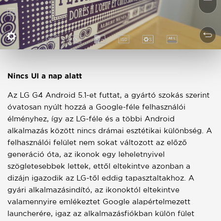
Nincs UI a nap alatt
Az LG G4 Android 5.1-et futtat, a gyártó szokás szerint
óvatosan nyúlt hozzá a Google-féle felhasználói
élményhez, így az LG-féle és a többi Android
alkalmazás között nincs drámai esztétikai különbség. A
felhasználói felület nem sokat változott az előző
generáció óta, az ikonok egy leheletnyivel
szögletesebbek lettek, ettől eltekintve azonban a
dizájn igazodik az LG-től eddig tapasztaltakhoz. A
gyári alkalmazásindító, az ikonoktól eltekintve
valamennyire emlékeztet Google alapértelmezett
launcherére, igaz az alkalmazásfiókban külön fület