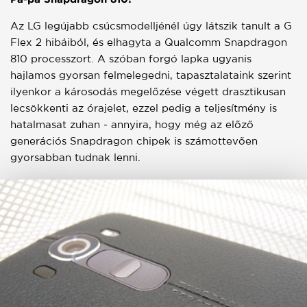
Az LG legújabb csúcsmodelljénél úgy látszik tanult a G
Flex 2 hibáiból, és elhagyta a Qualcomm Snapdragon
810 processzort. A szóban forgó lapka ugyanis
hajlamos gyorsan felmelegedni, tapasztalataink szerint
ilyenkor a károsodás megelőzése végett drasztikusan
lecsökkenti az órajelet, ezzel pedig a teljesítmény is
hatalmasat zuhan - annyira, hogy még az előző
generációs Snapdragon chipek is számottevően
gyorsabban tudnak lenni.