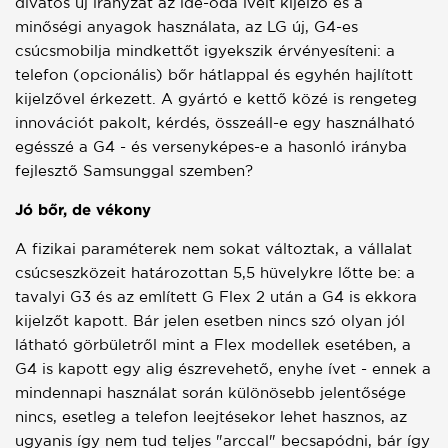
divatos új irányzat az ide-oda ívelt kijelző és a
minőségi anyagok használata, az LG új, G4-es
csúcsmobilja mindkettőt igyekszik érvényesíteni: a
telefon (opcionális) bőr hátlappal és egyhén hajlított
kijelzővel érkezett. A gyártó e kettő közé is rengeteg
innovációt pakolt, kérdés, összeáll-e egy használható
egésszé a G4 - és versenyképes-e a hasonló irányba
fejlesztő Samsunggal szemben?
Jó bőr, de vékony
A fizikai paraméterek nem sokat változtak, a vállalat
csúcseszközeit határozottan 5,5 hüvelykre lőtte be: a
tavalyi G3 és az említett G Flex 2 után a G4 is ekkora
kijelzőt kapott. Bár jelen esetben nincs szó olyan jól
látható görbületről mint a Flex modellek esetében, a
G4 is kapott egy alig észrevehető, enyhe ívet - ennek a
mindennapi használat során különösebb jelentősége
nincs, esetleg a telefon leejtésekor lehet hasznos, az
ugyanis így nem tud teljes "arccal" becsapódni, bár így