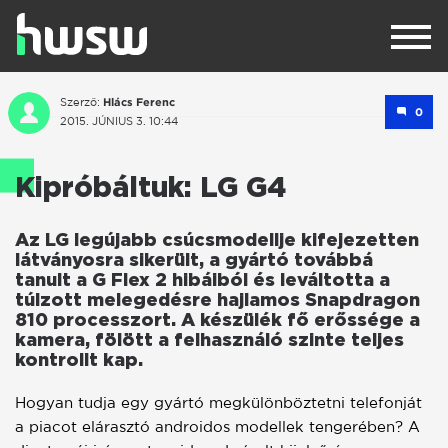
Hlács Ferenc
Szerző:
0
2015. JÚNIUS 3. 10:44
Kipróbáltuk: LG G4
Az LG legújabb csúcsmodellje kifejezetten
látványosra sikerült, a gyártó továbbá
tanult a G Flex 2 hibáiból és leváltotta a
túlzott melegedésre hajlamos Snapdragon
810 processzort. A készülék fő erőssége a
kamera, fölött a felhasználó szinte teljes
kontrollt kap.
Hogyan tudja egy gyártó megkülönböztetni telefonját
a piacot elárasztó androidos modellek tengerében? A