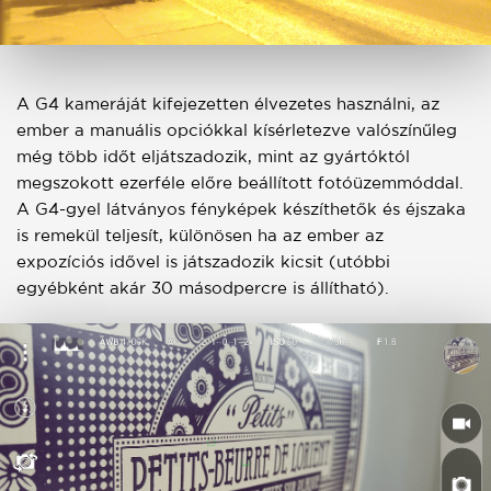
A G4 kameráját kifejezetten élvezetes használni, az
ember a manuális opciókkal kísérletezve valószínűleg
még több időt eljátszadozik, mint az gyártóktól
megszokott ezerféle előre beállított fotóüzemmóddal.
A G4-gyel látványos fényképek készíthetők és éjszaka
is remekül teljesít, különösen ha az ember az
expozíciós idővel is játszadozik kicsit (utóbbi
egyébként akár 30 másodpercre is állítható).