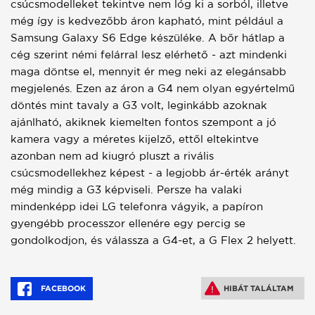
csúcsmodelleket tekintve nem lóg ki a sorból, illetve
még így is kedvezőbb áron kapható, mint például a
Samsung Galaxy S6 Edge készüléke. A bőr hátlap a
cég szerint némi felárral lesz elérhető - azt mindenki
maga döntse el, mennyit ér meg neki az elegánsabb
megjelenés. Ezen az áron a G4 nem olyan egyértelmű
döntés mint tavaly a G3 volt, leginkább azoknak
ajánlható, akiknek kiemelten fontos szempont a jó
kamera vagy a méretes kijelző, ettől eltekintve
azonban nem ad kiugró pluszt a rivális
csúcsmodellekhez képest - a legjobb ár-érték arányt
még mindig a G3 képviseli. Persze ha valaki
mindenképp idei LG telefonra vágyik, a papíron
gyengébb processzor ellenére egy percig se
gondolkodjon, és válassza a G4-et, a G Flex 2 helyett.
FACEBOOK
HIBÁT TALÁLTAM