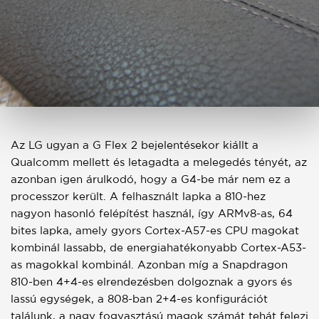
Az LG ugyan a G Flex 2 bejelentésekor kiállt a
Qualcomm mellett és letagadta a melegedés tényét, az
azonban igen árulkodó, hogy a G4-be már nem ez a
processzor került. A felhasznált lapka a 810-hez
nagyon hasonló felépítést használ, így ARMv8-as, 64
bites lapka, amely gyors Cortex-A57-es CPU magokat
kombinál lassabb, de energiahatékonyabb Cortex-A53-
as magokkal kombinál. Azonban míg a Snapdragon
810-ben 4+4-es elrendezésben dolgoznak a gyors és
lassú egységek, a 808-ban 2+4-es konfigurációt
találunk, a nagy fogyasztású magok számát tehát felezi