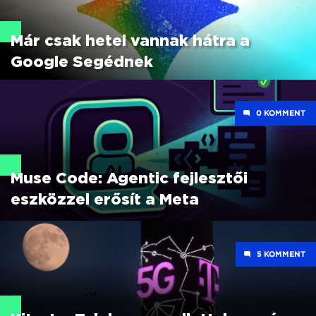
Már csak hetei vannak hátra a
Google Segédnek
0
Muse Code: Agentic fejlesztői
eszközzel erősít a Meta
5