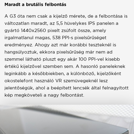
Maradt a brutális felbontás
A G3 óta nem csak a kijelző mérete, de a felbontása is
változatlan maradt, az 5,5 hüvelykes IPS panelen a
gyártó 1440x2560 pixelt zsúfolt össze, amely
irgalmatlanul magas, 538 PPI-s pixelsűrűséget
eredményez. Ahogy azt már korábbi teszteknél is
hangsúlyoztuk, ekkora pixelsűrűség már nem ad
szemmel látható pluszt egy akár 100 PPI-vel kisebb
értékű kijelzővel szemben sem. A hasonló paneleknek
leginkább a későbbiekben, a különböző, kijelzőként
okostelefont használó VR szemüvegeknél lesz
jelentőségük, ahol a beépített lencsék által felnagyított
kép megköveteli a nagy felbontást.