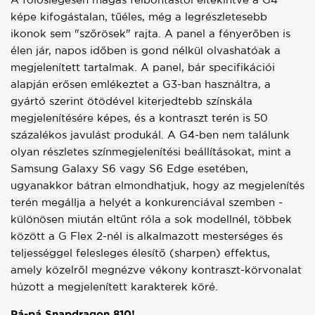
képe kifogástalan, tűéles, még a legrészletesebb
ikonok sem "szőrösek" rajta. A panel a fényerőben is
élen jár, napos időben is gond nélkül olvashatóak a
megjelenített tartalmak. A panel, bár specifikációi
alapján erősen emlékeztet a G3-ban használtra, a
gyártó szerint ötödével kiterjedtebb színskála
megjelenítésére képes, és a kontraszt terén is 50
százalékos javulást produkál. A G4-ben nem találunk
olyan részletes színmegjelenítési beállításokat, mint a
Samsung Galaxy S6 vagy S6 Edge esetében,
ugyanakkor bátran elmondhatjuk, hogy az megjelenítés
terén megállja a helyét a konkurenciával szemben -
különösen miután eltűnt róla a sok modellnél, többek
között a G Flex 2-nél is alkalmazott mesterséges és
teljességgel felesleges élesítő (sharpen) effektus,
amely közelről megnézve vékony kontraszt-körvonalat
húzott a megjelenített karakterek köré.
Pá-pá Snapdragon 810!