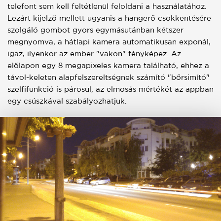
telefont sem kell feltétlenül feloldani a használatához.
Lezárt kijelző mellett ugyanis a hangerő csökkentésére
szolgáló gombot gyors egymásutánban kétszer
megnyomva, a hátlapi kamera automatikusan exponál,
igaz, ilyenkor az ember "vakon" fényképez. Az
előlapon egy 8 megapixeles kamera található, ehhez a
távol-keleten alapfelszereltségnek számító "bőrsimító"
szelfifunkció is párosul, az elmosás mértékét az appban
egy csúszkával szabályozhatjuk.