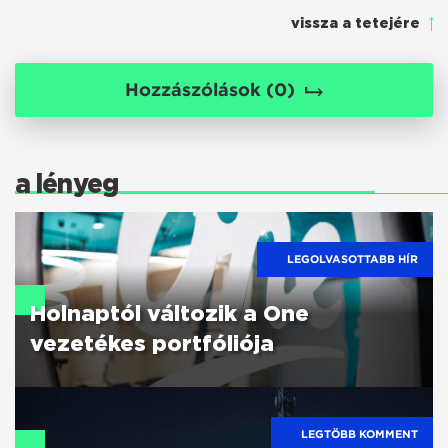
vissza a tetejére
Hozzászólások (
0
)
a lényeg
LEGOLVASOTTABB HÍR
Holnaptól változik a One
vezetékes portfóliója
LEGTÖBB KOMMENT