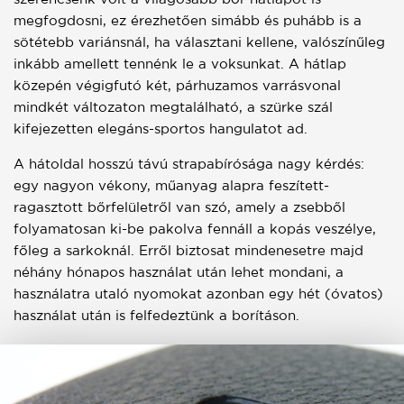
megfogdosni, ez érezhetően simább és puhább is a
sötétebb variánsnál, ha választani kellene, valószínűleg
inkább amellett tennénk le a voksunkat. A hátlap
közepén végigfutó két, párhuzamos varrásvonal
mindkét változaton megtalálható, a szürke szál
kifejezetten elegáns-sportos hangulatot ad.
A hátoldal hosszú távú strapabírósága nagy kérdés:
egy nagyon vékony, műanyag alapra feszített-
ragasztott bőrfelületről van szó, amely a zsebből
folyamatosan ki-be pakolva fennáll a kopás veszélye,
főleg a sarkoknál. Erről biztosat mindenesetre majd
néhány hónapos használat után lehet mondani, a
használatra utaló nyomokat azonban egy hét (óvatos)
használat után is felfedeztünk a borításon.