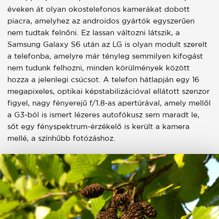
éveken át olyan okostelefonos kamerákat dobott
piacra, amelyhez az androidos gyártók egyszerűen
nem tudtak felnőni. Ez lassan változni látszik, a
Samsung Galaxy S6 után az LG is olyan modult szerelt
a telefonba, amelyre már tényleg semmilyen kifogást
nem tudunk felhozni, minden körülmények között
hozza a jelenlegi csúcsot. A telefon hátlapján egy 16
megapixeles, optikai képstabilizációval ellátott szenzor
figyel, nagy fényerejű f/1.8-as apertúrával, amely mellől
a G3-ból is ismert lézeres autofókusz sem maradt le,
sőt egy fényspektrum-érzékelő is került a kamera
mellé, a színhűbb fotózáshoz.