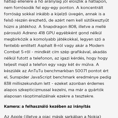
hátlap ellenére a hő aránylag jól eloszlik a hátlapon,
nem forrósodik fel egy-egy ponton. A koncentrált
forróság sokkal inkább a kijelző üvegén, annak is a
felső részén érezhető, de azért nem kell sütőkesztyűt
húzni a játékhoz. A Snapdragon 808, illetve a mellé
párosuló Adreno 418 GPU egyébként gond nélkül
megbirkózik a komolyabb játékokkal, legyen szó a
fentebb említett Asphalt 8-ról vagy akár a Modern
Combat 5-ről - mindkét cím szép grafikával, akadás
nélkül futott a telefonon, az igazi kérdés, hogy hogy
teljesít majd a telefon egy vagy két év múlva. A
készülék az AnTuTu benchmarkban 50071 pontot ért
el, Sunspider JavaScript benchmark eredménye pedig
838 milliszekundum lett - ezeket azonban érdemes
alapos szkepticizmussal kezelni, ma már a gyártók
alaposan ráoptimalizálnak ezekre a tesztekre.
Kamera: a felhasználó kezében az irányítás
Az Apple (illetve a piac másik sarkában a Nokia)