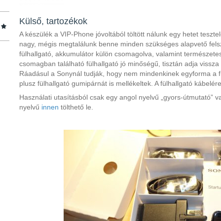
Külső, tartozékok
A készülék a VIP-Phone jóvoltából töltött nálunk egy hetet tesztel
nagy, mégis megtalálunk benne minden szükséges alapvető felsze
fülhallgató, akkumulátor külön csomagolva, valamint természete
csomagban található fülhallgató jó minőségű, tisztán adja vissza
Ráadásul a Sonynál tudják, hogy nem mindenkinek egyforma a fü
plusz fülhallgató gumipárnát is mellékeltek. A fülhallgató kábelére
Használati utasításból csak egy angol nyelvű „gyors-útmutató”
nyelvű
innen
tölthető le.