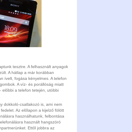
aptunk tesztre. A felhasznált anyagok
ült. A hátlap a már korábban
 ívelt, fogása kényelmes. A telefon
gombok. A víz- és porállóság miatt
– előbbi a telefon tetején, utóbbi
gy dokkoló-csatlakozó is, ami nem
fedelet. Az előlapon a kijelző fölött
onálásra használhatunk, felbontása
telefonálásra használt hangszóró
npartnerünket. Ettől jobbra az