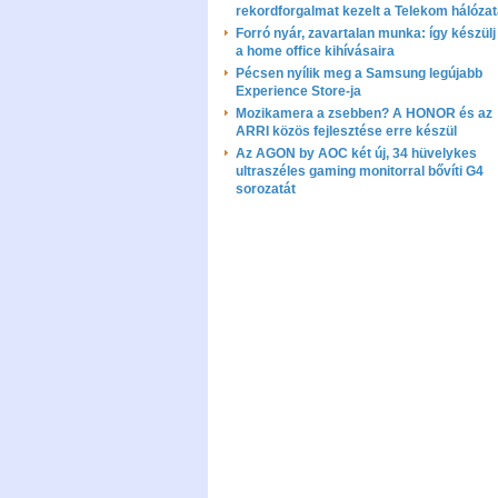
rekordforgalmat kezelt a Telekom hálóza
Forró nyár, zavartalan munka: így készülj 
a home office kihívásaira
Pécsen nyílik meg a Samsung legújabb
Experience Store-ja
Mozikamera a zsebben? A HONOR és az
ARRI közös fejlesztése erre készül
Az AGON by AOC két új, 34 hüvelykes
ultraszéles gaming monitorral bővíti G4
sorozatát