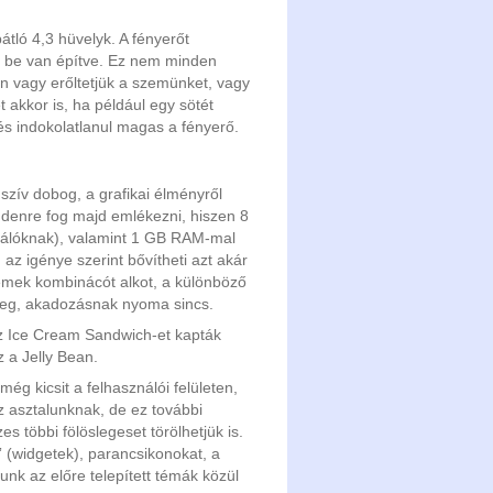
tló 4,3 hüvelyk. A fényerőt
s be van építve. Ez nem minden
ben vagy erőltetjük a szemünket, vagy
 akkor is, ha például egy sötét
és indokolatlanul magas a fényerő.
szív dobog, a grafikai élményről
denre fog majd emlékezni, hiszen 8
nálóknak), valamint 1 GB RAM-mal
 az igénye szerint bővítheti azt akár
mek kombinácót alkot, a különböző
meg, akadozásnak nyoma sincs.
 az Ice Cream Sandwich-et kapták
az a Jelly Bean.
ég kicsit a felhasználói felületen,
z asztalunknak, de ez további
s többi fölöslegeset törölhetjük is.
” (widgetek), parancsikonokat, a
tunk az előre telepített témák közül