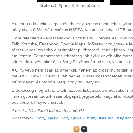
Galéria:
Xperia V ScreenShots
A telefon adatátviteli képességeire egy szavunk sem lehet, „vilá
négysávos GSM, háromsávos HSDPA, valamint ötsávos LTE modul 
Előre telepített alkalmazásokból sincs hiány: Chrome és Sony 
Talk, Youtube, Facebook, Google Maps, Időjárás, hogy csak a le
részét képezi továbbá a számológép, ébresztő, zenelejátszó, napt
említettem. Természetesen lehetőségünk nyílik egyéb alkalmazás
sőt rendelkezésünkre áll a Sony PlayNow áruháza is, valamint a
A GPS vevő nem csak az amerikai, hanem az orosz műholdak jele
mellett GLONASS vevő is van benne. Ennek köszönhetően hihetet
műholdakat, és mondja meg, hogy hol vagyunk.
Érdekesség még a futó alkalmazások listájának előhívásakor me
innen gyorsan tudunk számológépet, jegyzetelőt vagy akár időzítő
bővíthető a Play Áruházból.
A teszt a következő oldalon folytatódik!
Kulcsszavak:
Sony
,
Xperia
,
Sony Xperia V
,
teszt
,
DualCore
,
Jelly Bean
1
2