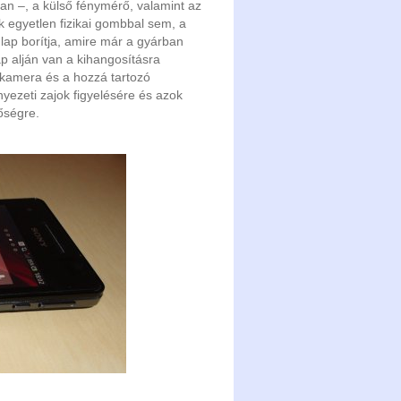
an –, a külső fénymérő, valamint az
k egyetlen fizikai gombbal sem, a
glap borítja, amire már a gyárban
ap alján van a kihangosításra
 kamera és a hozzá tartozó
nyezeti zajok figyelésére és azok
őségre.