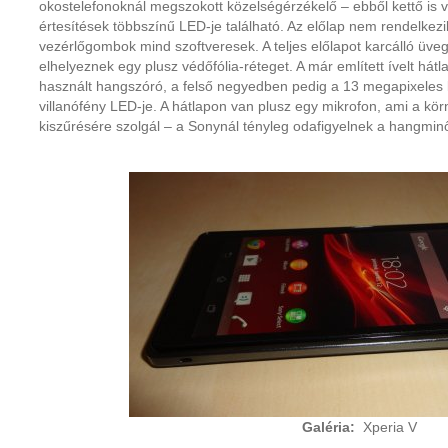
okostelefonoknál megszokott közelségérzékelő – ebből kettő is v
értesítések többszínű LED-je található. Az előlap nem rendelkezi
vezérlőgombok mind szoftveresek. A teljes előlapot karcálló üve
elhelyeznek egy plusz védőfólia-réteget. A már említett ívelt hátl
használt hangszóró, a felső negyedben pedig a 13 megapixeles
villanófény LED-je. A hátlapon van plusz egy mikrofon, ami a kör
kiszűrésére szolgál – a Sonynál tényleg odafigyelnek a hangmin
Galéria:
Xperia V