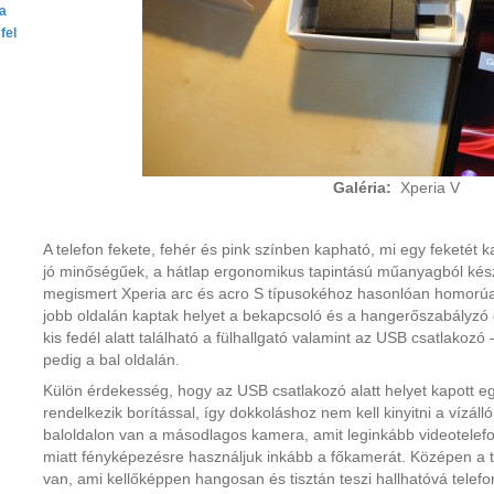
ta
fel
Galéria:
Xperia V
A telefon fekete, fehér és pink színben kapható, mi egy feketét k
jó minőségűek, a hátlap ergonomikus tapintású műanyagból kész
megismert Xperia arc és acro S típusokéhoz hasonlóan homorúan
jobb oldalán kaptak helyet a bekapcsoló és a hangerőszabályzó 
kis fedél alatt található a fülhallgató valamint az USB csatlakozó 
pedig a bal oldalán.
Külön érdekesség, hogy az USB csatlakozó alatt helyet kapott e
rendelkezik borítással, így dokkoláshoz nem kell kinyitni a vízálló 
baloldalon van a másodlagos kamera, amit leginkább videotelef
miatt fényképezésre használjuk inkább a főkamerát. Középen a 
van, ami kellőképpen hangosan és tisztán teszi hallhatóvá telefo