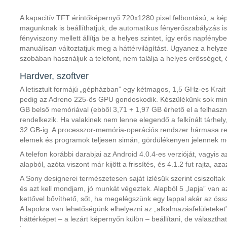
A kapacitív TFT érintőképernyő 720x1280 pixel felbontású, a képá
magunknak is beállíthatjuk, de automatikus fényerőszabályzás i
fényviszony mellett állítja be a helyes szintet, így erős napfény
manuálisan változtatjuk meg a háttérvilágítást. Ugyanez a helyzet
szobában használjuk a telefont, nem találja a helyes erősséget, 
Hardver, szoftver
A letisztult formájú „gépházban” egy kétmagos, 1,5 GHz-es Krait 
pedig az Adreno 225-ös GPU gondoskodik. Készülékünk sok min
GB belső memóriával (ebből 3,71 + 1,97 GB érhető el a felhasz
rendelkezik. Ha valakinek nem lenne elegendő a felkínált tárhely,
32 GB-ig. A processzor-memória-operációs rendszer hármasa re
elemek és programok teljesen simán, gördülékenyen jelennek 
A telefon korábbi darabjai az Android 4.0.4-es verzióját, vagyis
alapból, azóta viszont már kijött a frissítés, és 4.1.2 fut rajta, az
A Sony designerei természetesen saját ízlésük szerint csiszoltak m
és azt kell mondjam, jó munkát végeztek. Alapból 5 „lapja” van a
kettővel bővíthető, sőt, ha megelégszünk egy lappal akár az össze
A lapokra van lehetőségünk elhelyezni az „alkalmazásfelületeket
háttérképet – a lezárt képernyőn külön – beállítani, de választha