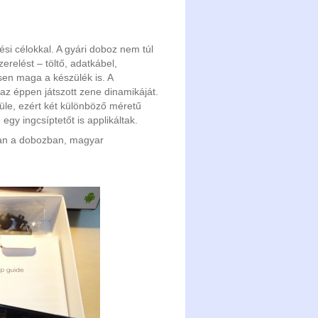
ési célokkal. A gyári doboz nem túl
relést – töltő, adatkábel,
sen maga a készülék is. A
 az éppen játszott zene dinamikáját.
le, ezért két különböző méretű
 egy ingcsíptetőt is applikáltak.
 van a dobozban, magyar