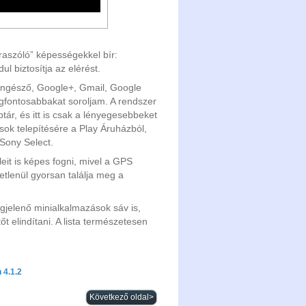
graszóló” képességekkel bír:
biztosítja az elérést.
böngésző, Google+, Gmail, Google
gfontosabbakat soroljam. A rendszer
ár, és itt is csak a lényegesebbeket
ok telepítésére a Play Áruházból,
 Sony Select.
it is képes fogni, mivel a GPS
lenül gyorsan találja meg a
gjelenő minialkalmazások sáv is,
t elindítani. A lista természetesen
 4.1.2
Következő oldal>