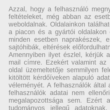
Azzal, hogy a felhasználó megnyi
feltételeket, még abban az esetb
weboldalnak. Oldalainkon találhat
a piacon és a gyártói oldalakon
minden esetben naprakészek, ese
sajtóhibák, eltérések előfordulha
Amennyiben ilyet észlel, kérjük 
mail címre. Ezekért valamint az
oldal üzemeltetője semmilyen fel
kitöltött kérdőíveken alapuló ad
véleményét. A felhasználók által a
felhasználók adatai nem ellenőr
megalapozottsága sem. Ezért a
tudományos jellegű adatoknak,