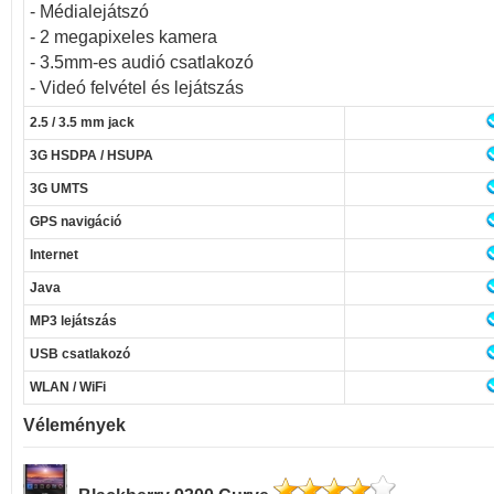
- Médialejátszó
- 2 megapixeles kamera
- 3.5mm-es audió csatlakozó
- Videó felvétel és lejátszás
2.5 / 3.5 mm jack
3G HSDPA / HSUPA
3G UMTS
GPS navigáció
Internet
Java
MP3 lejátszás
USB csatlakozó
WLAN / WiFi
Vélemények