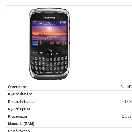
Oprendszer
BlackB
Kijelző átmérő
Kijelző felbontás
240 x 3
Kijelző típusa
Processzor
1 x 6
Memória (RAM)
Belső tárhely