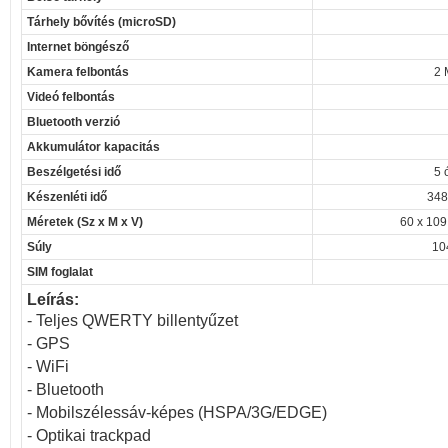
Tárhely bővítés (microSD)
Internet böngésző
Kamera felbontás
2 
Videó felbontás
Bluetooth verzió
Akkumulátor kapacitás
Beszélgetési idő
5 
Készenléti idő
348
Méretek (Sz x M x V)
60 x 109
Súly
10
SIM foglalat
Leírás:
- Teljes QWERTY billentyűzet
- GPS
- WiFi
- Bluetooth
- Mobilszélessáv-képes (HSPA/3G/EDGE)
- Optikai trackpad