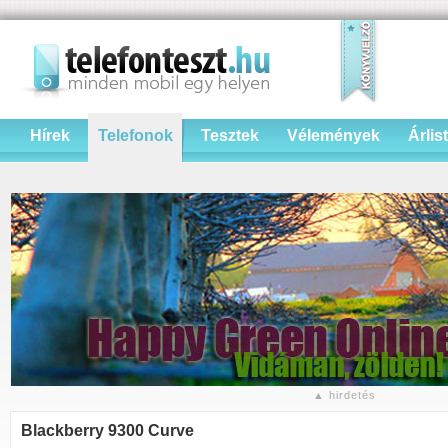
Hírek
Telefonok
Tesztek
Vélemények
Árlis
▲ hirdetés
Blackberry 9300 Curve