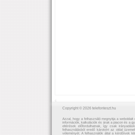
C
Copyright © 2026 telefonteszt.hu
Azzal, hogy a felhasználó megnyitja a weboldalt e
információk, kalkulációk és árak a piacon és a g
eltérések előfordulhatnak, így csak irányadás
felhasználásból eredő károkért az oldal üzemelt
véleményét. A felhasználók által a kérdőívek ki