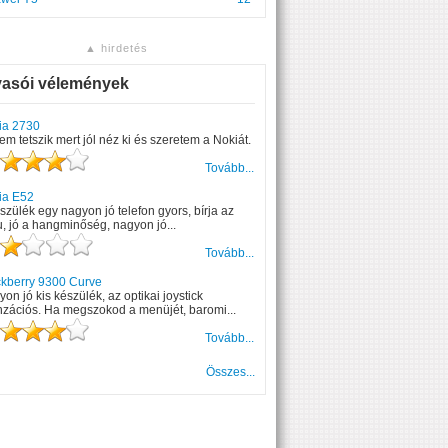
▲ hirdetés
vasói vélemények
ia 2730
m tetszik mert jól néz ki és szeretem a Nokiát.
Tovább...
ia E52
szülék egy nagyon jó telefon gyors, bírja az
, jó a hangminőség, nagyon jó...
Tovább...
ckberry 9300 Curve
on jó kis készülék, az optikai joystick
nzációs. Ha megszokod a menüjét, baromi...
Tovább...
Összes...