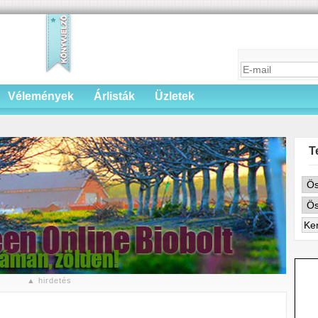
Vélemények
Árlisták
Üzletek
T
▲ hirdetés