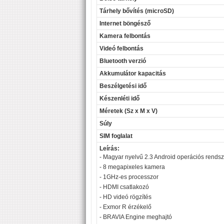
Tárhely bővítés (microSD)
Internet böngésző
Kamera felbontás
Videó felbontás
Bluetooth verzió
Akkumulátor kapacitás
Beszélgetési idő
Készenléti idő
Méretek (Sz x M x V)
Súly
SIM foglalat
Leírás:
- Magyar nyelvű 2.3 Android operációs rendsz
- 8 megapixeles kamera
- 1GHz-es processzor
- HDMI csatlakozó
- HD videó rögzítés
- Exmor R érzékelő
- BRAVIA Engine meghajtó