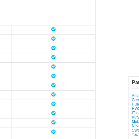
Pa
Andr
Gee
Hua
HW
ITca
Küt
Mob
Néz
SWo
Tec