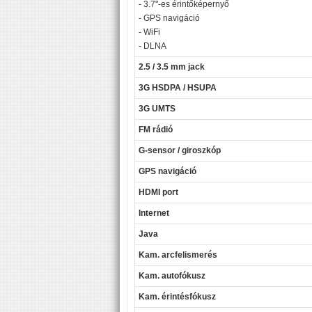
- 3.7"-es érintőképernyő
- GPS navigáció
- WiFi
- DLNA
2.5 / 3.5 mm jack
3G HSDPA / HSUPA
3G UMTS
FM rádió
G-sensor / giroszkóp
GPS navigáció
HDMI port
Internet
Java
Kam. arcfelismerés
Kam. autofókusz
Kam. érintésfókusz