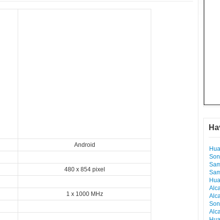
Ha
Android
Hua
Son
Sam
480 x 854 pixel
Sam
Hua
Alc
1 x 1000 MHz
Alc
Son
Alc
Hua