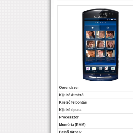
Oprendszer
Kijelző átmérő
Kijelző felbontás
Kijelző típusa
Processzor
Memória (RAM)
Belső tárhely