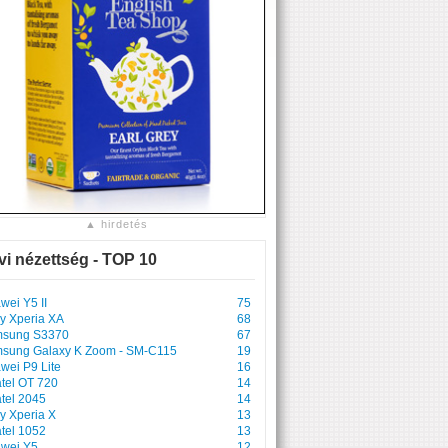
▲ hirdetés
vi nézettség - TOP 10
wei Y5 II
75
y Xperia XA
68
sung S3370
67
sung Galaxy K Zoom - SM-C115
19
wei P9 Lite
16
atel OT 720
14
atel 2045
14
y Xperia X
13
atel 1052
13
wei Y5
12