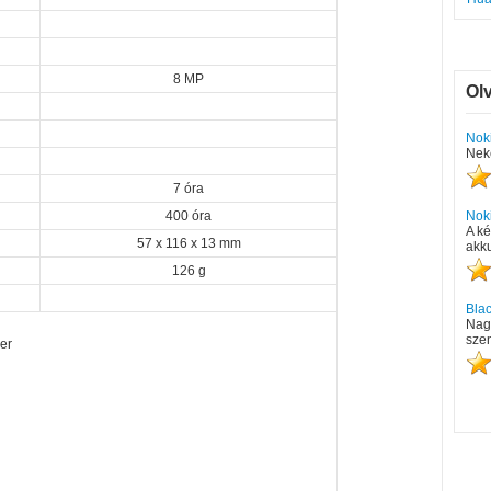
8 MP
Ol
Nok
Neke
7 óra
400 óra
Nok
A ké
57 x 116 x 13 mm
akku
126 g
Bla
Nagy
sze
er