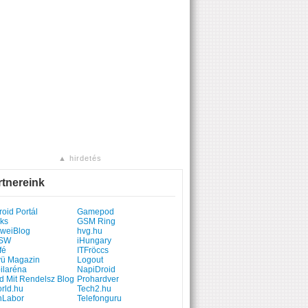
▲ hirdetés
rtnereink
oid Portál
Gamepod
ks
GSM Ring
weiBlog
hvg.hu
SW
iHungary
fé
ITFröccs
yü Magazin
Logout
ilaréna
NapiDroid
d Mit Rendelsz Blog
Prohardver
rld.hu
Tech2.hu
hLabor
Telefonguru