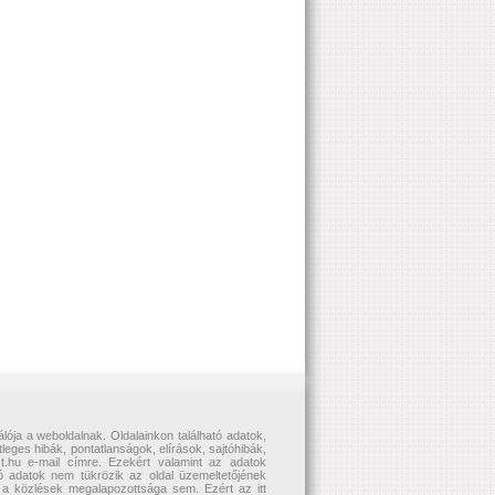
álója a weboldalnak. Oldalainkon található adatok,
eges hibák, pontatlanságok, elírások, sajtóhibák,
zt.hu e-mail címre. Ezekért valamint az adatok
uló adatok nem tükrözik az oldal üzemeltetőjének
tő a közlések megalapozottsága sem. Ezért az itt