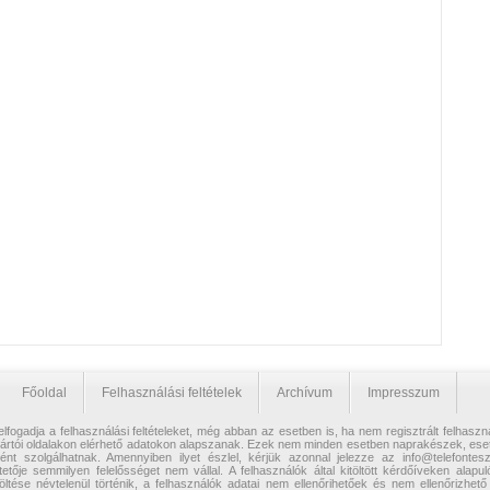
Főoldal
Felhasználási feltételek
Archívum
Impresszum
lfogadja a felhasználási feltételeket, még abban az esetben is, ha nem regisztrált felhaszn
yártói oldalakon elérhető adatokon alapszanak. Ezek nem minden esetben naprakészek, esetl
ként szolgálhatnak. Amennyiben ilyet észlel, kérjük azonnal jelezze az info@telefontes
etője semmilyen felelősséget nem vállal. A felhasználók által kitöltött kérdőíveken alap
töltése névtelenül történik, a felhasználók adatai nem ellenőrihetőek és nem ellenőrizhe