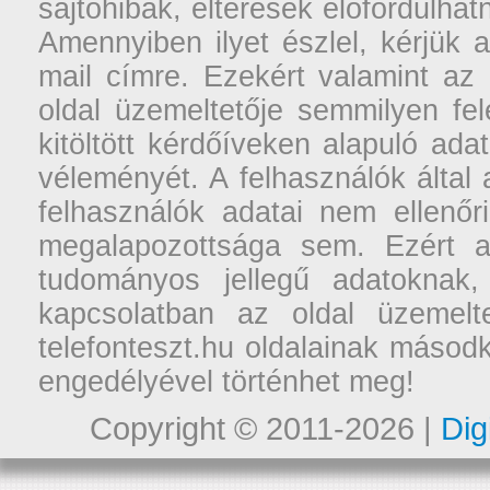
sajtóhibák, eltérések előfordulha
Amennyiben ilyet észlel, kérjük 
mail címre. Ezekért valamint az
oldal üzemeltetője semmilyen fel
kitöltött kérdőíveken alapuló ad
véleményét. A felhasználók által a
felhasználók adatai nem ellenőr
megalapozottsága sem. Ezért a
tudományos jellegű adatoknak,
kapcsolatban az oldal üzemelt
telefonteszt.hu oldalainak másodk
engedélyével történhet meg!
Copyright © 2011-2026 |
Dig