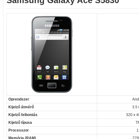
Samsung Galaxy Ace S5830
Oprendszer
And
Kijelző átmérő
3.5 
Kijelző felbontás
320 x 4
Kijelző típusa
T
Processzor
1
Memória (RAM)
278