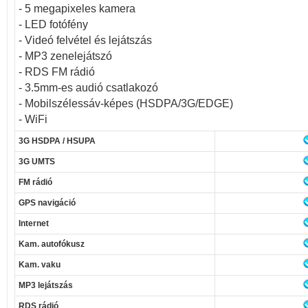
- 5 megapixeles kamera
- LED fotófény
- Videó felvétel és lejátszás
- MP3 zenelejátszó
- RDS FM rádió
- 3.5mm-es audió csatlakozó
- Mobilszélessáv-képes (HSDPA/3G/EDGE)
- WiFi
3G HSDPA / HSUPA
3G UMTS
FM rádió
GPS navigáció
Internet
Kam. autofókusz
Kam. vaku
MP3 lejátszás
RDS rádió