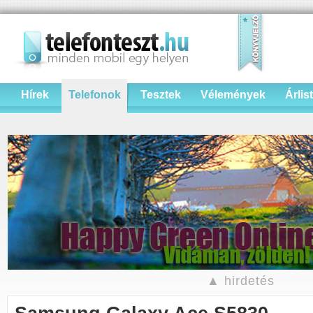
Hírek
Telefonok
Tesztek
Vélemények
Árlis
▲ hirdetés