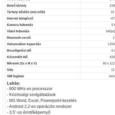
Belső tárhely
158
Tárhely bővítés (microSD)
32
Internet böngésző
HT
Kamera felbontás
5 
Videó felbontás
640p@
Bluetooth verzió
2
Akkumulátor kapacitás
1350
Beszélgetési idő
6 
Készenléti idő
420
Méretek (Sz x M x V)
60 x 112
Súly
11
SIM foglalat
mini
Leírás:
- 800 MHz-es processzor
- Közösségi szolgáltatások
- MS Word, Excel, Powerpoint kezelés
- Android 2.2-es operációs rendszer
- 3.5"-os érintőképernyő