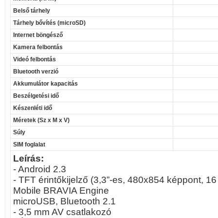
Belső tárhely
Tárhely bővítés (microSD)
Internet böngésző
Kamera felbontás
Videó felbontás
Bluetooth verzió
Akkumulátor kapacitás
Beszélgetési idő
Készenléti idő
Méretek (Sz x M x V)
Súly
SIM foglalat
Leírás:
- Android 2.3
- TFT érintőkijelző (3,3”-es, 480x854 képpont, 16 m
Mobile BRAVIA Engine
microUSB, Bluetooth 2.1
- 3,5 mm AV csatlakozó