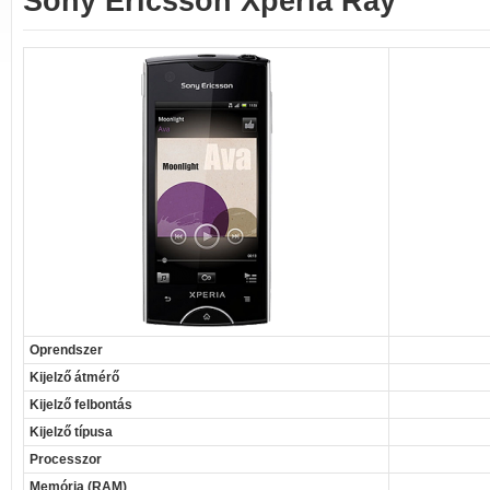
Sony Ericsson Xperia Ray
Oprendszer
Kijelző átmérő
Kijelző felbontás
Kijelző típusa
Processzor
Memória (RAM)