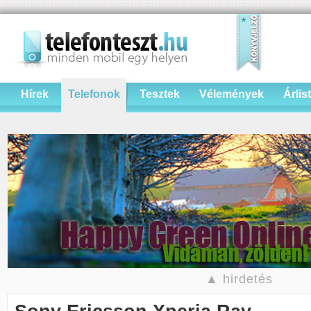
Hírek
Telefonok
Tesztek
Vélemények
Árlis
▲ hirdetés