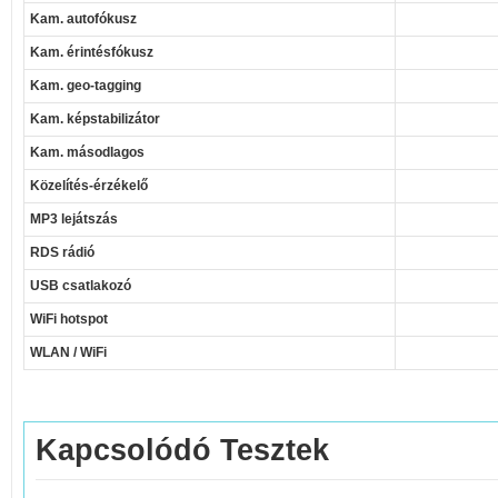
Kam. autofókusz
Kam. érintésfókusz
Kam. geo-tagging
Kam. képstabilizátor
Kam. másodlagos
Közelítés-érzékelő
MP3 lejátszás
RDS rádió
USB csatlakozó
WiFi hotspot
WLAN / WiFi
Kapcsolódó Tesztek