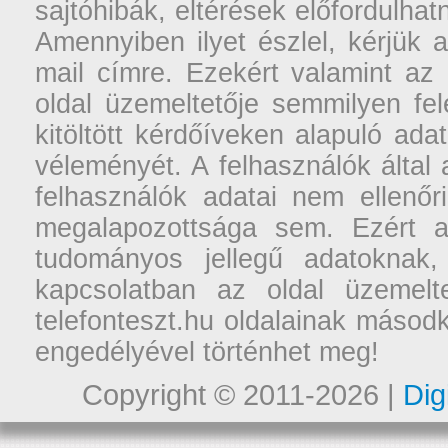
sajtóhibák, eltérések előfordulha
Amennyiben ilyet észlel, kérjük 
mail címre. Ezekért valamint az
oldal üzemeltetője semmilyen fel
kitöltött kérdőíveken alapuló ad
véleményét. A felhasználók által a
felhasználók adatai nem ellenőr
megalapozottsága sem. Ezért a
tudományos jellegű adatoknak,
kapcsolatban az oldal üzemelt
telefonteszt.hu oldalainak másodk
engedélyével történhet meg!
Copyright © 2011-2026 |
Dig