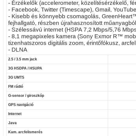
- Érzékelők (accelerometer, közelítésérzékelő, f
- Facebook, Twitter (Timescape), Gmail, YouTub
- Kisebb és könnyebb csomagolás, GreenHeart
fejhallgató, részben újrahasznosított műanyagból
- Szélessávú internet (HSPA 7,2 Mbps/5,76 Mbps)
- 8,1 megapixeles kamera (Sony Exmor R™ mob
tizenhatszoros digitális zoom, érintőfókusz, arcfel
- DLNA
2.5 / 3.5 mm jack
3G HSDPA / HSUPA
3G UMTS
FM rádió
G-sensor / giroszkóp
GPS navigáció
Internet
Java
Kam. arcfelismerés