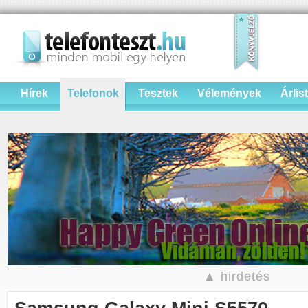
Hírek
Telefonok
Tesztek
Vélemények
Árlis
▲ hirdetés