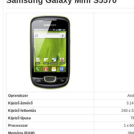
Samsung Galaxy Mini S5570
Oprendszer
And
Kijelző átmérő
3.14
Kijelző felbontás
240 x 3
Kijelző típusa
T
Processzor
1 x 6
Memória (RAM)
384