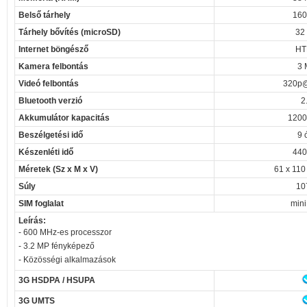
Belső tárhely
160
Tárhely bővítés (microSD)
32
Internet böngésző
HT
Kamera felbontás
3 
Videó felbontás
320p@
Bluetooth verzió
2
Akkumulátor kapacitás
1200
Beszélgetési idő
9 
Készenléti idő
440
Méretek (Sz x M x V)
61 x 110
Súly
10
SIM foglalat
mini
Leírás:
- 600 MHz-es processzor
- 3.2 MP fényképező
- Közösségi alkalmazások
3G HSDPA / HSUPA
3G UMTS