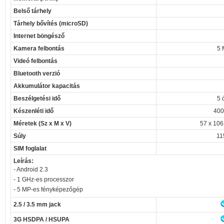
Belső tárhely
Tárhely bővítés (microSD)
Internet böngésző
Kamera felbontás
5 
Videó felbontás
Bluetooth verzió
Akkumulátor kapacitás
Beszélgetési idő
5 
Készenléti idő
400
Méretek (Sz x M x V)
57 x 106
Súly
11
SIM foglalat
Leírás:
- Android 2.3
- 1 GHz-es processzor
- 5 MP-es fényképezőgép
2.5 / 3.5 mm jack
3G HSDPA / HSUPA