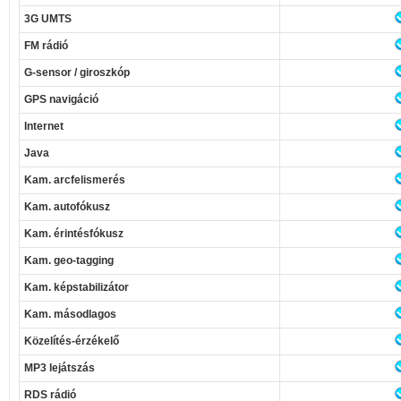
3G UMTS
FM rádió
G-sensor / giroszkóp
GPS navigáció
Internet
Java
Kam. arcfelismerés
Kam. autofókusz
Kam. érintésfókusz
Kam. geo-tagging
Kam. képstabilizátor
Kam. másodlagos
Közelítés-érzékelő
MP3 lejátszás
RDS rádió