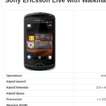
Sony Ericsson Live with Walkm
Oprendszer
And
Kijelző átmérő
Kijelző felbontás
320 x 4
Kijelző típusa
Processzor
1 x 10
Memória (RAM)