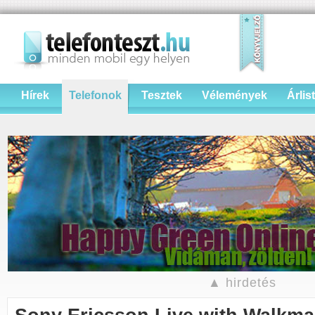
Hírek
Telefonok
Tesztek
Vélemények
Árlis
▲ hirdetés