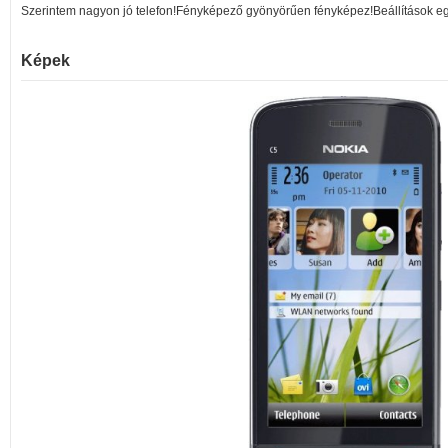
Szerintem nagyon jó telefon!Fényképező gyönyörűen fényképez!Beállítások e
Képek