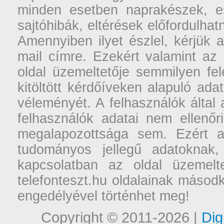
minden esetben naprakészek, ese
sajtóhibák, eltérések előfordulha
Amennyiben ilyet észlel, kérjük 
mail címre. Ezekért valamint az
oldal üzemeltetője semmilyen fel
kitöltött kérdőíveken alapuló ad
véleményét. A felhasználók által a
felhasználók adatai nem ellenőr
megalapozottsága sem. Ezért a
tudományos jellegű adatoknak,
kapcsolatban az oldal üzemelt
telefonteszt.hu oldalainak másodk
engedélyével történhet meg!
Copyright © 2011-2026 |
Dig