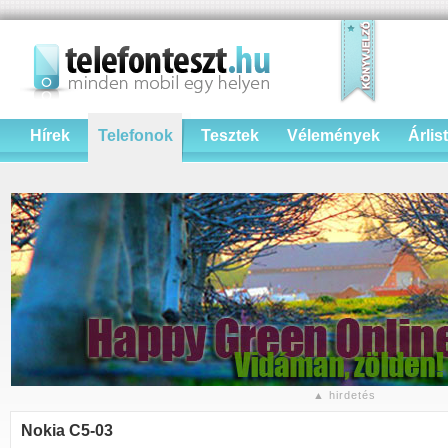
Hírek
Telefonok
Tesztek
Vélemények
Árlis
▲ hirdetés
Nokia C5-03