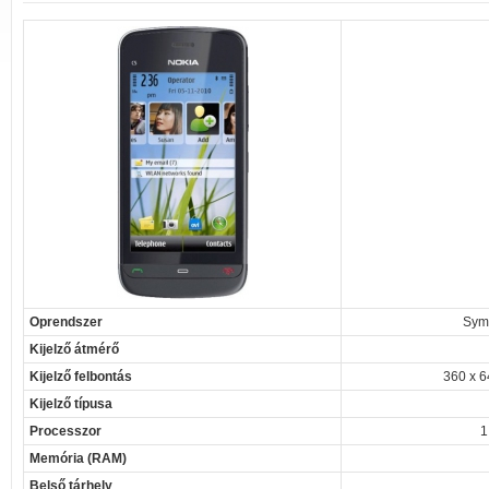
Oprendszer
Sym
Kijelző átmérő
Kijelző felbontás
360 x 6
Kijelző típusa
Processzor
1
Memória (RAM)
Belső tárhely