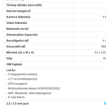
Tárhely bővítés (microSD)
Internet böngésző
Kamera felbontás
5 
Videó felbontás
Bluetooth verzió
Akkumulátor kapacitás
Beszélgetési idő
4 
Készenléti idő
590
Méretek (Sz x M x V)
51 x 105
Súly
93
SIM foglalat
Leírás:
- 5 megapixeles kamera
- 3,2"-es érintőképernyő
- GPS navigáció
- Mobilszélessáv-képes (HSPA/3G/EDGE)
- WiFi, Bluetooth, Internetböngésző
- E-mail kliens
2.5 / 3.5 mm jack