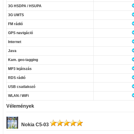
3G HSDPA / HSUPA
3G UMTS
FM rádió
GPS navigáció
Internet
Java
Kam. geo-tagging
MP3 lejátszás
RDS rádió
USB csatlakozó
WLAN / WiFi
Vélemények
Nokia C5-03