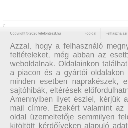
C
Copyright © 2026 telefonteszt.hu
Főoldal
Felhasználási 
Azzal, hogy a felhasználó megnyi
feltételeket, még abban az esetb
weboldalnak. Oldalainkon találhat
a piacon és a gyártói oldalakon
minden esetben naprakészek, ese
sajtóhibák, eltérések előfordulha
Amennyiben ilyet észlel, kérjük 
mail címre. Ezekért valamint az
oldal üzemeltetője semmilyen fel
kitöltött kérdőíveken alapuló ad