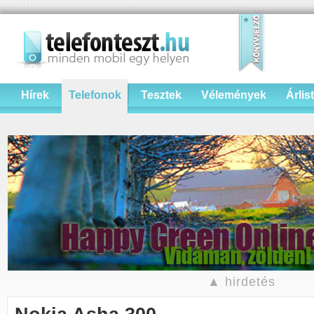
Hírek
Telefonok
Tesztek
Vélemények
Árlis
▲ hirdetés