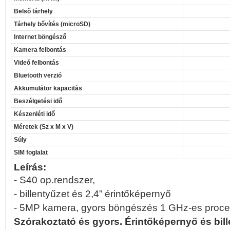
Belső tárhely
Tárhely bővítés (microSD)
Internet böngésző
Kamera felbontás
Videó felbontás
Bluetooth verzió
Akkumulátor kapacitás
Beszélgetési idő
Készenléti idő
Méretek (Sz x M x V)
Súly
SIM foglalat
Leírás:
- S40 op.rendszer,
- billentyűzet és 2,4” érintőképernyő
- 5MP kamera, gyors böngészés 1 GHz-es proce
Szórakoztató és gyors. Érintőképernyő és bill