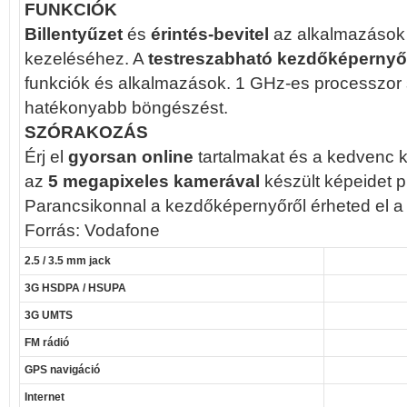
FUNKCIÓK
Billentyűzet
és
érintés-bevitel
az alkalmazások
kezeléséhez. A
testreszabható kezdőképernyő
funkciók és alkalmazások. 1 GHz-es processzor 
hatékonyabb böngészést.
SZÓRAKOZÁS
Érj el
gyorsan online
tartalmakat és a kedvenc 
az
5 megapixeles
kamerával
készült képeidet p
Parancsikonnal a kezdőképernyőről érheted el a z
Forrás: Vodafone
2.5 / 3.5 mm jack
3G HSDPA / HSUPA
3G UMTS
FM rádió
GPS navigáció
Internet