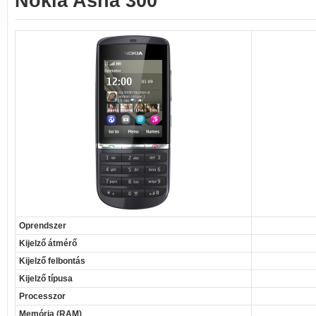
Nokia Asha 300
Oprendszer
Kijelző átmérő
Kijelző felbontás
Kijelző típusa
Processzor
Memória (RAM)