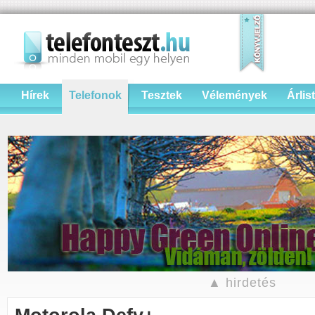
Hírek
Telefonok
Tesztek
Vélemények
Árlis
▲ hirdetés