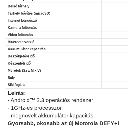
Belső tárhely
Tárhely bővítés (microSD)
Internet böngésző
Kamera felbontás
Videó felbontás
Bluetooth verzió
Akkumulátor kapacitás
Beszélgetési idő
Készenléti idő
Méretek (Sz x M x V)
Súly
SIM foglalat
Leírás:
- Android™ 2.3 operációs rendszer
- 1GHz-es processzor
- megnövelt akkumulátor kapacitás
Gyorsabb, okosabb az új Motorola DEFY+!