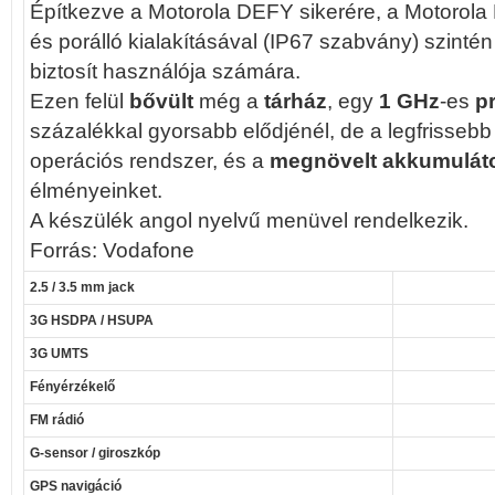
Építkezve a Motorola DEFY sikerére, a Motorola 
és porálló kialakításával (IP67 szabvány) szintén
biztosít használója számára.
Ezen felül
bővült
még a
tárház
, egy
1 GHz
-es
p
százalékkal gyorsabb elődjénél, de a legfrisseb
operációs rendszer, és a
megnövelt akkumuláto
élményeinket.
A készülék angol nyelvű menüvel rendelkezik.
Forrás: Vodafone
2.5 / 3.5 mm jack
3G HSDPA / HSUPA
3G UMTS
Fényérzékelő
FM rádió
G-sensor / giroszkóp
GPS navigáció