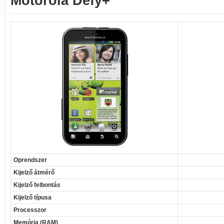
Motorola Defy+
Oprendszer
Kijelző átmérő
Kijelző felbontás
Kijelző típusa
Processzor
Memória (RAM)