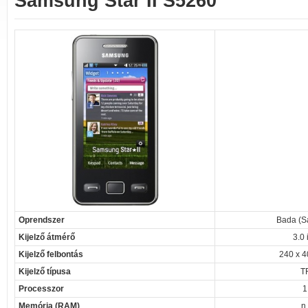
Samsung Star II S5260
Oprendszer
Bada (S
Kijelző átmérő
3.0 
Kijelző felbontás
240 x 4
Kijelző típusa
T
Processzor
1
Memória (RAM)
n.