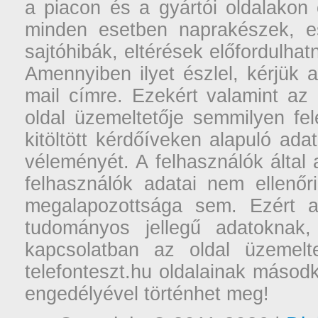
a piacon és a gyártói oldalakon
minden esetben naprakészek, ese
sajtóhibák, eltérések előfordulha
Amennyiben ilyet észlel, kérjük 
mail címre. Ezekért valamint az
oldal üzemeltetője semmilyen fel
kitöltött kérdőíveken alapuló ad
véleményét. A felhasználók által a
felhasználók adatai nem ellenőr
megalapozottsága sem. Ezért a
tudományos jellegű adatoknak,
kapcsolatban az oldal üzemelt
telefonteszt.hu oldalainak másodk
engedélyével történhet meg!