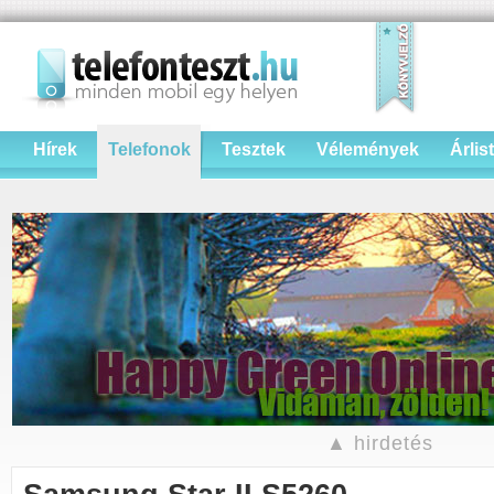
Hírek
Telefonok
Tesztek
Vélemények
Árlis
▲ hirdetés