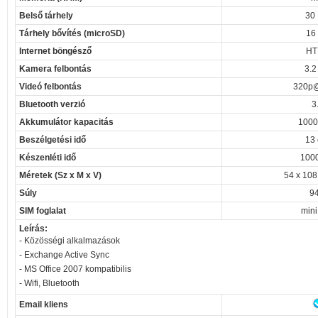
Belső tárhely
30
Tárhely bővítés (microSD)
16
Internet böngésző
HT
Kamera felbontás
3.2
Videó felbontás
320p@
Bluetooth verzió
3
Akkumulátor kapacitás
1000
Beszélgetési idő
13 
Készenléti idő
1000
Méretek (Sz x M x V)
54 x 108
Súly
94
SIM foglalat
mini
Leírás:
- Közösségi alkalmazások
- Exchange Active Sync
- MS Office 2007 kompatibilis
- Wifi, Bluetooth
Email kliens