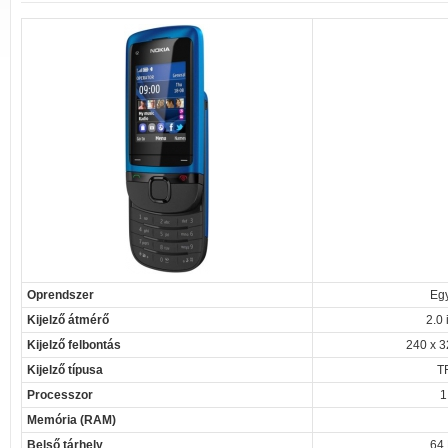
Oprendszer
Eg
Kijelző átmérő
2.0 
Kijelző felbontás
240 x 3
Kijelző típusa
T
Processzor
1
Memória (RAM)
Belső tárhely
64