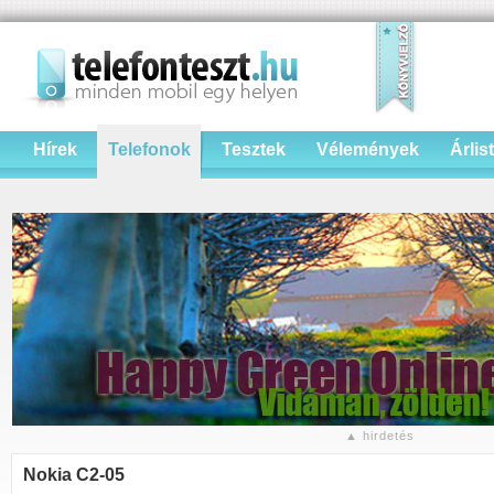
Hírek
Telefonok
Tesztek
Vélemények
Árlis
▲ hirdetés
Nokia C2-05