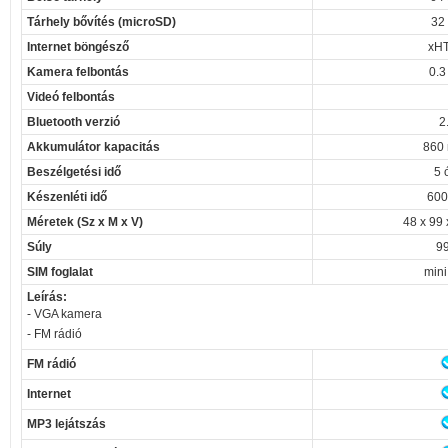
Tárhely bővítés (microSD)
32
Internet böngésző
xH
Kamera felbontás
0.3
Videó felbontás
Bluetooth verzió
2
Akkumulátor kapacitás
860
Beszélgetési idő
5 
Készenléti idő
600
Méretek (Sz x M x V)
48 x 99
Súly
99
SIM foglalat
mini
Leírás:
- VGA kamera
- FM rádió
FM rádió
Internet
MP3 lejátszás