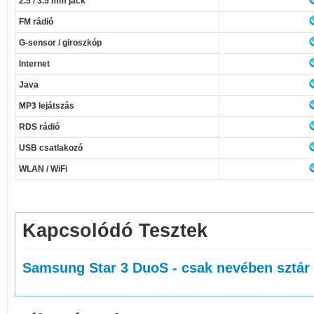
2.5 / 3.5 mm jack
FM rádió
G-sensor / giroszkóp
Internet
Java
MP3 lejátszás
RDS rádió
USB csatlakozó
WLAN / WiFi
Kapcsolódó Tesztek
Samsung Star 3 DuoS - csak nevében sztár