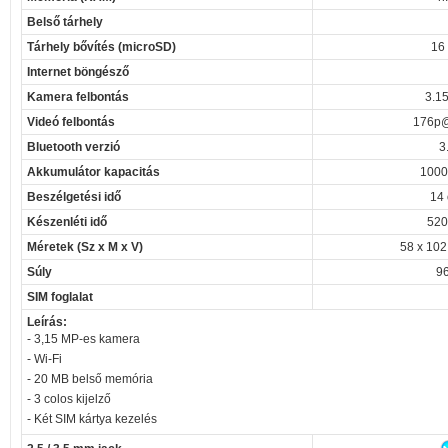
Belső tárhely
Tárhely bővítés (microSD)
16
Internet böngésző
Kamera felbontás
3.1
Videó felbontás
176p@
Bluetooth verzió
3
Akkumulátor kapacitás
1000
Beszélgetési idő
14 
Készenléti idő
520
Méretek (Sz x M x V)
58 x 102
Súly
96
SIM foglalat
Leírás:
- 3,15 MP-es kamera
- Wi-Fi
- 20 MB belső memória
- 3 colos kijelző
- Két SIM kártya kezelés