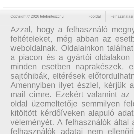
Copyright © 2026 telefonteszt.hu
Főoldal
Felhasználási 
Azzal, hogy a felhasználó megnyi
feltételeket, még abban az esetb
weboldalnak. Oldalainkon találhat
a piacon és a gyártói oldalakon
minden esetben naprakészek, ese
sajtóhibák, eltérések előfordulha
Amennyiben ilyet észlel, kérjük 
mail címre. Ezekért valamint az
oldal üzemeltetője semmilyen fel
kitöltött kérdőíveken alapuló ad
véleményét. A felhasználók által a
felhasználók adatai nem ellenőr