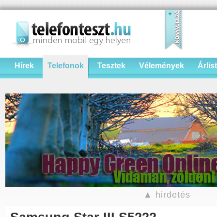
Hírek
Telefonok
Tesztek
Vélemények
Árlis
▲ hirdetés