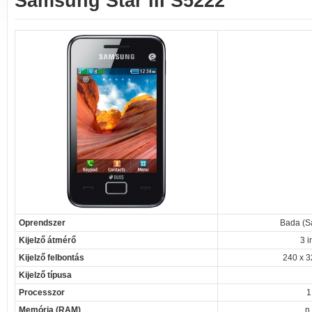
Samsung Star III S5222
Oprendszer
Bada (S
Kijelző átmérő
3 i
Kijelző felbontás
240 x 3
Kijelző típusa
Processzor
1
Memória (RAM)
n.