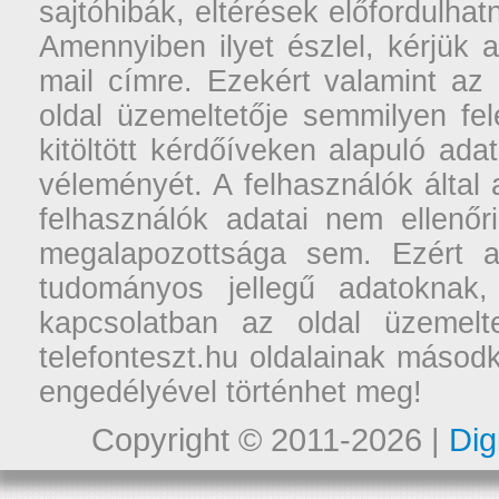
sajtóhibák, eltérések előfordulha
Amennyiben ilyet észlel, kérjük 
mail címre. Ezekért valamint az
oldal üzemeltetője semmilyen fel
kitöltött kérdőíveken alapuló ad
véleményét. A felhasználók által a
felhasználók adatai nem ellenőr
megalapozottsága sem. Ezért a
tudományos jellegű adatoknak,
kapcsolatban az oldal üzemelt
telefonteszt.hu oldalainak másodk
engedélyével történhet meg!
Copyright © 2011-2026 |
Dig