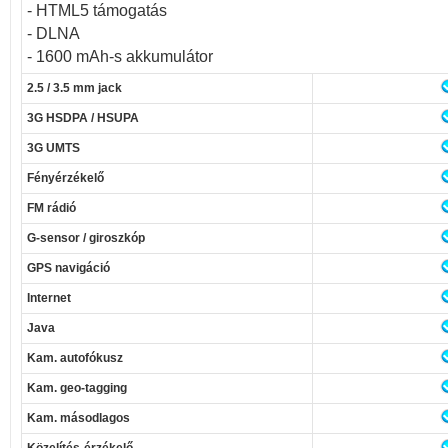
- HTML5 támogatás
- DLNA
- 1600 mAh-s akkumulátor
2.5 / 3.5 mm jack
3G HSDPA / HSUPA
3G UMTS
Fényérzékelő
FM rádió
G-sensor / giroszkóp
GPS navigáció
Internet
Java
Kam. autofókusz
Kam. geo-tagging
Kam. másodlagos