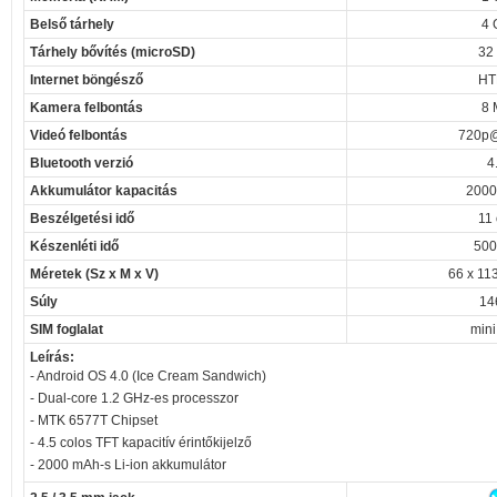
Belső tárhely
4 
Tárhely bővítés (microSD)
32
Internet böngésző
HT
Kamera felbontás
8 
Videó felbontás
720p@
Bluetooth verzió
4
Akkumulátor kapacitás
2000
Beszélgetési idő
11 
Készenléti idő
500
Méretek (Sz x M x V)
66 x 11
Súly
14
SIM foglalat
mini
Leírás:
- Android OS 4.0 (Ice Cream Sandwich)
- Dual-core 1.2 GHz-es processzor
- MTK 6577T Chipset
- 4.5 colos TFT kapacitív érintőkijelző
- 2000 mAh-s Li-ion akkumulátor