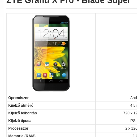
ZTE Grand X Pro - Blade Super
Oprendszer
And
Kijelző átmérő
4.5 
Kijelző felbontás
720 x 12
Kijelző típusa
IPS
Processzor
2 x 12
Memória (RAM)
1 