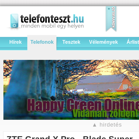
Hírek
Telefonok
Tesztek
Vélemények
Árlis
▲ hirdetés