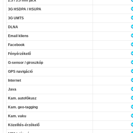
2.5 / 3.5 mm jack
3G HSDPA / HSUPA
3G UMTS
DLNA
Email kliens
Facebook
Fényérzékelő
G-sensor / giroszkóp
GPS navigáció
Internet
Java
Kam. autofókusz
Kam. geo-tagging
Kam. vaku
Közelítés-érzékelő