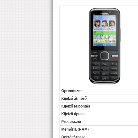
Oprendszer
Kijelző átmérő
Kijelző felbontás
Kijelző típusa
Processzor
Memória (RAM)
Belső tárhely