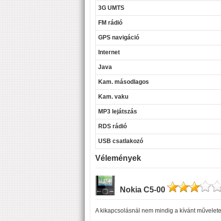
3G UMTS
FM rádió
GPS navigáció
Internet
Java
Kam. másodlagos
Kam. vaku
MP3 lejátszás
RDS rádió
USB csatlakozó
Vélemények
Nokia C5-00
A kikapcsolásnál nem mindig a kívánt műveletet 