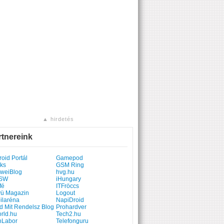
▲ hirdetés
rtnereink
oid Portál
Gamepod
ks
GSM Ring
weiBlog
hvg.hu
SW
iHungary
fé
ITFröccs
yü Magazin
Logout
ilaréna
NapiDroid
d Mit Rendelsz Blog
Prohardver
rld.hu
Tech2.hu
hLabor
Telefonguru