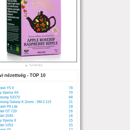
▲ hirdetés
vi nézettség - TOP 10
wei Y5 II
78
y Xperia XA
70
sung S3370
68
sung Galaxy K Zoom - SM-C115
21
wei P9 Lite
18
atel OT 720
16
atel 2045
16
y Xperia X
15
atel 1052
15
wei Y5
12