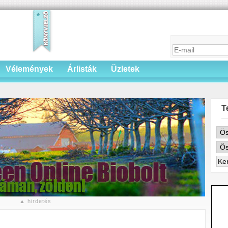
Vélemények
Árlisták
Üzletek
T
▲ hirdetés