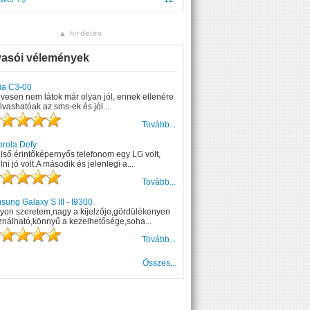
▲ hirdetés
vasói vélemények
ia C3-00
vesen nem látok már olyan jól, ennek ellenére
olvashatóak az sms-ek és jól...
Tovább...
orola Defy
lső érintőképernyős telefonom egy LG volt,
lni jó volt.A második és jelenlegi a...
Tovább...
ung Galaxy S III - I9300
yon szeretem,nagy a kijelzője,gördülékenyen
ználható,könnyű a kezelhetősége,soha...
Tovább...
Összes...