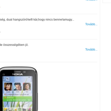
ség, dual hangszóró!wifi kár,hogy nincs benne!amugy...
Tovább...
, de összességében jó.
Tovább...