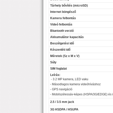
Tárhely bővítés (microSD)
Internet böngésző
Kamera felbontás
Videó felbontás
Bluetooth verzió
Akkumulátor kapacitás
Beszélgetési idő
Készenléti idő
Méretek (Sz x M x V)
Súly
SIM foglalat
Leírás:
- 3.2 MP kamera, LED vaku
- Másodlagos kamera videóhíváshoz
- GPS navigáció
- Mobilszélessáv-képes (HSPA/3G/EDGE) és 
2.5 / 3.5 mm jack
3G HSDPA / HSUPA