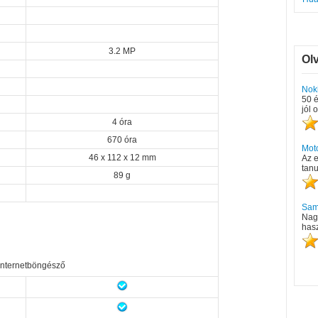
3.2 MP
Ol
Nok
50 é
jól 
4 óra
670 óra
Mot
46 x 112 x 12 mm
Az e
tanu
89 g
Sams
Nag
has
internetböngésző