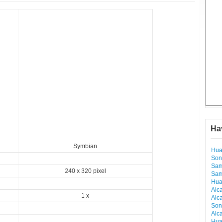
Ha
Symbian
Hua
Son
Sam
240 x 320 pixel
Sam
Hua
Alc
1 x
Alc
Son
Alc
Hua