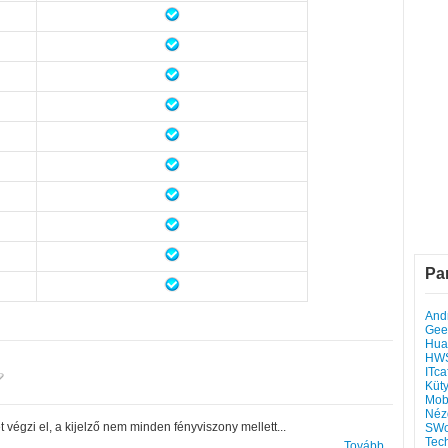
Pa
Andr
Gee
Hua
HW
ITca
Küt
Mob
Néz
végzi el, a kijelző nem minden fényviszony mellett...
SWo
Tec
Tovább...