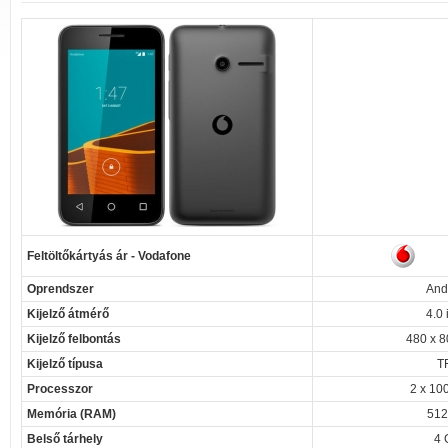
Feltöltőkártyás ár - Vodafone
Oprendszer
And
Kijelző átmérő
4.0 
Kijelző felbontás
480 x 8
Kijelző típusa
T
Processzor
2 x 10
Memória (RAM)
512
Belső tárhely
4 