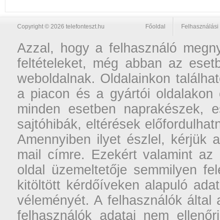
Copyright © 2026 telefonteszt.hu
Főoldal
Felhasználási 
Azzal, hogy a felhasználó megnyi
feltételeket, még abban az esetb
weboldalnak. Oldalainkon találhat
a piacon és a gyártói oldalakon
minden esetben naprakészek, ese
sajtóhibák, eltérések előfordulha
Amennyiben ilyet észlel, kérjük 
mail címre. Ezekért valamint az
oldal üzemeltetője semmilyen fel
kitöltött kérdőíveken alapuló ad
véleményét. A felhasználók által a
felhasználók adatai nem ellenőr