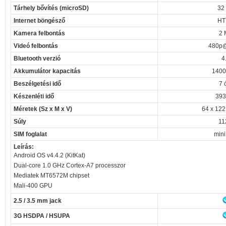
Tárhely bővítés (microSD)
32
Internet böngésző
HT
Kamera felbontás
2 
Videó felbontás
480p@
Bluetooth verzió
4
Akkumulátor kapacitás
1400
Beszélgetési idő
7 
Készenléti idő
393
Méretek (Sz x M x V)
64 x 122
Súly
11
SIM foglalat
mini
Leírás:
Android OS v4.4.2 (KitKat)
Dual-core 1.0 GHz Cortex-A7 processzor
Mediatek MT6572M chipset
Mali-400 GPU
2.5 / 3.5 mm jack
3G HSDPA / HSUPA