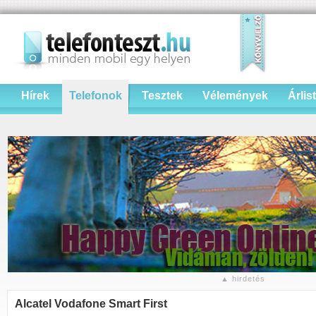
Hírek
Telefonok
Tesztek
Vélemények
Árlis
▲ hirdetés
Alcatel Vodafone Smart First