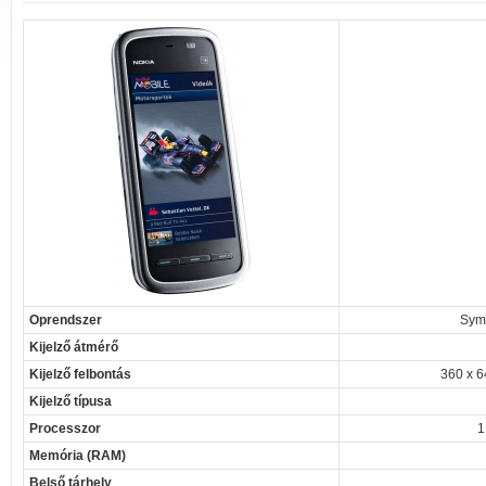
Oprendszer
Sym
Kijelző átmérő
Kijelző felbontás
360 x 6
Kijelző típusa
Processzor
1
Memória (RAM)
Belső tárhely