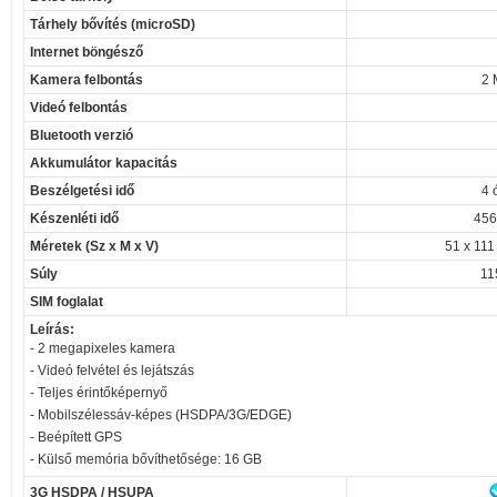
Tárhely bővítés (microSD)
Internet böngésző
Kamera felbontás
2 
Videó felbontás
Bluetooth verzió
Akkumulátor kapacitás
Beszélgetési idő
4 
Készenléti idő
456
Méretek (Sz x M x V)
51 x 111
Súly
11
SIM foglalat
Leírás:
- 2 megapixeles kamera
- Videó felvétel és lejátszás
- Teljes érintőképernyő
- Mobilszélessáv-képes (HSDPA/3G/EDGE)
- Beépített GPS
- Külső memória bővíthetősége: 16 GB
3G HSDPA / HSUPA