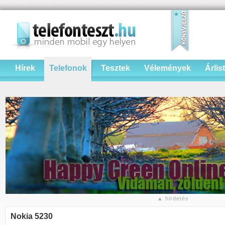
Hírek
Telefonok
Tesztek
Vélemények
Árlis
▲ hirdetés
Nokia 5230