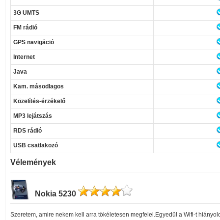
3G UMTS
FM rádió
GPS navigáció
Internet
Java
Kam. másodlagos
Közelítés-érzékelő
MP3 lejátszás
RDS rádió
USB csatlakozó
Vélemények
Nokia 5230
Szeretem, amire nekem kell arra tökéletesen megfelel.Egyedül a Wifi-t hiányol