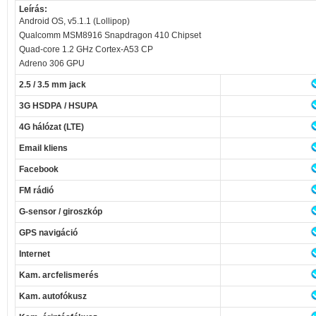
Leírás:
Android OS, v5.1.1 (Lollipop)
Qualcomm MSM8916 Snapdragon 410 Chipset
Quad-core 1.2 GHz Cortex-A53 CP
Adreno 306 GPU
2.5 / 3.5 mm jack
3G HSDPA / HSUPA
4G hálózat (LTE)
Email kliens
Facebook
FM rádió
G-sensor / giroszkóp
GPS navigáció
Internet
Kam. arcfelismerés
Kam. autofókusz