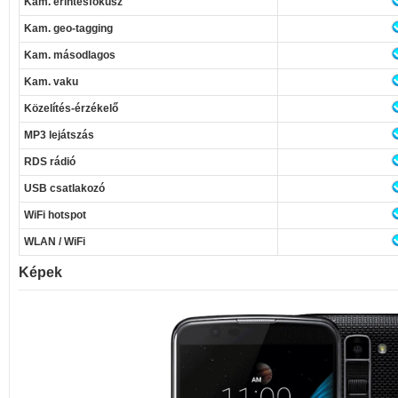
Kam. érintésfókusz
Kam. geo-tagging
Kam. másodlagos
Kam. vaku
Közelítés-érzékelő
MP3 lejátszás
RDS rádió
USB csatlakozó
WiFi hotspot
WLAN / WiFi
Képek