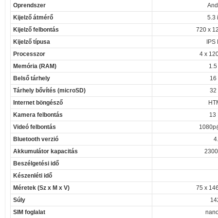
Oprendszer
And
Kijelző átmérő
5.3 
Kijelző felbontás
720 x 12
Kijelző típusa
IPS
Processzor
4 x 12
Memória (RAM)
1.5
Belső tárhely
16
Tárhely bővítés (microSD)
32
Internet böngésző
HT
Kamera felbontás
13
Videó felbontás
1080p
Bluetooth verzió
4
Akkumulátor kapacitás
2300
Beszélgetési idő
Készenléti idő
Méretek (Sz x M x V)
75 x 14
Súly
14
SIM foglalat
nano