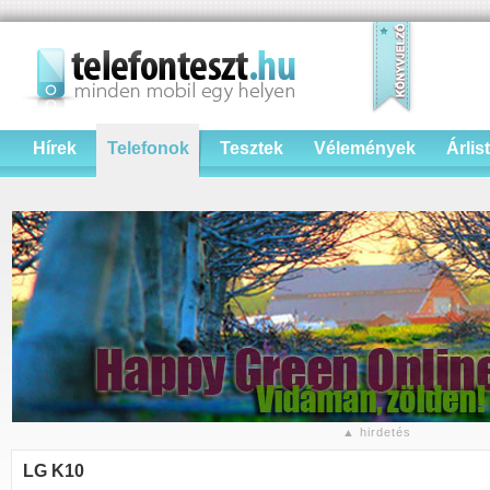
Hírek
Telefonok
Tesztek
Vélemények
Árlis
▲ hirdetés
LG K10