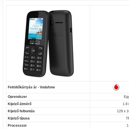
Feltöltőkártyás ár - Vodafone
Oprendszer
Eg
Kijelző átmérő
1.8 
Kijelző felbontás
128 x 1
Kijelző típusa
T
Processzor
1