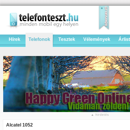
Hírek
Telefonok
Tesztek
Vélemények
Árlis
▲ hirdetés
Alcatel 1052