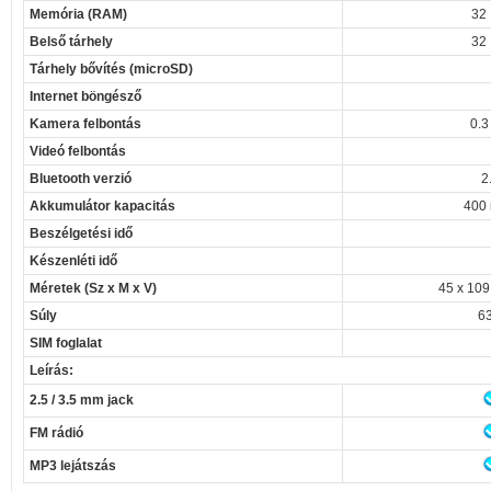
Memória (RAM)
32
Belső tárhely
32
Tárhely bővítés (microSD)
Internet böngésző
Kamera felbontás
0.3
Videó felbontás
Bluetooth verzió
2
Akkumulátor kapacitás
400
Beszélgetési idő
Készenléti idő
Méretek (Sz x M x V)
45 x 109
Súly
63
SIM foglalat
Leírás:
2.5 / 3.5 mm jack
FM rádió
MP3 lejátszás