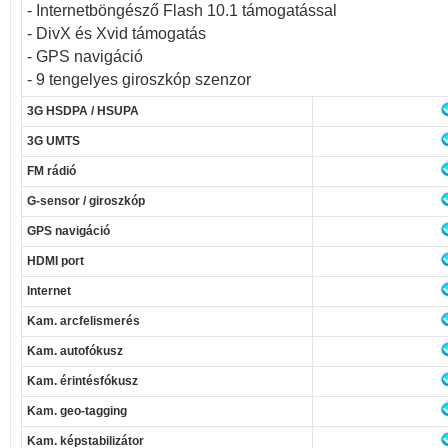
- Internetböngésző Flash 10.1 támogatással
- DivX és Xvid támogatás
- GPS navigáció
- 9 tengelyes giroszkóp szenzor
3G HSDPA / HSUPA
3G UMTS
FM rádió
G-sensor / giroszkóp
GPS navigáció
HDMI port
Internet
Kam. arcfelismerés
Kam. autofókusz
Kam. érintésfókusz
Kam. geo-tagging
Kam. képstabilizátor