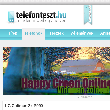
Hírek
Telefonok
Tesztek
Vélemények
Árlis
▲ hirdetés
LG Optimus 2x P990