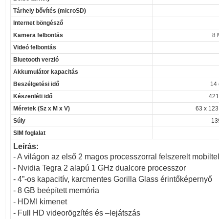
Tárhely bővítés (microSD)
Internet böngésző
Kamera felbontás
8 
Videó felbontás
Bluetooth verzió
Akkumulátor kapacitás
Beszélgetési idő
14 
Készenléti idő
421
Méretek (Sz x M x V)
63 x 123
Súly
13
SIM foglalat
Leírás:
- A világon az első 2 magos processzorral felszerelt mobilte
- Nvidia Tegra 2 alapú 1 GHz dualcore processzor
- 4”-os kapacitív, karcmentes Gorilla Glass érintőképernyő
- 8 GB beépített memória
- HDMI kimenet
- Full HD videorögzítés és –lejátszás