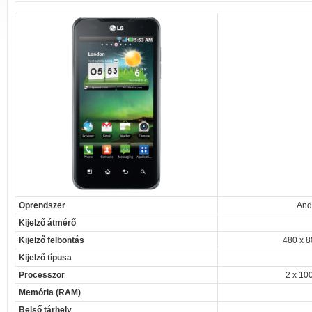
Oprendszer
And
Kijelző átmérő
Kijelző felbontás
480 x 8
Kijelző típusa
Processzor
2 x 10
Memória (RAM)
Belső tárhely