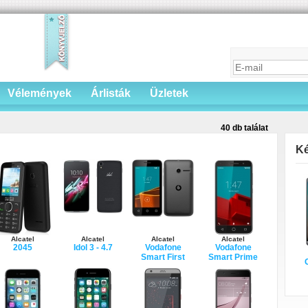
Vélemények
Árlisták
Üzletek
40 db találat
Ké
Alcatel
Alcatel
Alcatel
Alcatel
2045
Idol 3 - 4.7
Vodafone
Vodafone
Smart First
Smart Prime