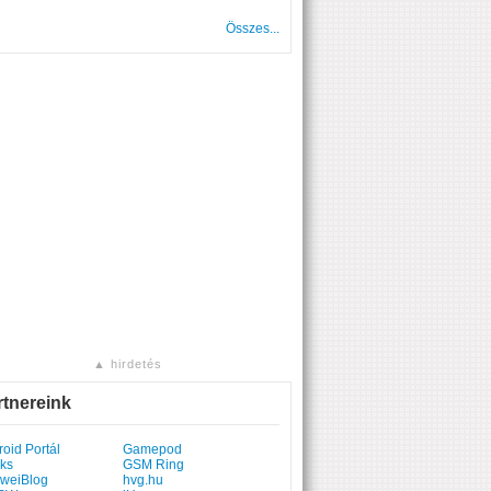
Összes...
▲ hirdetés
rtnereink
oid Portál
Gamepod
ks
GSM Ring
weiBlog
hvg.hu