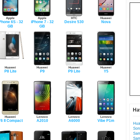
Apple
Apple
HTC
Huawei
Phone 6S - 32
iPhone 7 - 32
Desire 530
Nova
GB
GB
Huawei
Huawei
Huawei
Huawei
P8 Lite
P9
P9 Lite
Y5
Ha
Huawei
Lenovo
Lenovo
Lenovo
6 II Compact
A2010
A6000
Vibe P1m
Hua
Son
Sam
Sam