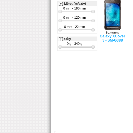
Méret (m/sz/v)
Samsung
Galaxy XCover
Súly
3 - SM-G388
LG
G3 - D855
C