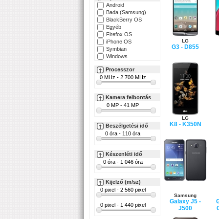
Android
Bada (Samsung)
BlackBerry OS
Egyéb
Firefox OS
LG
iPhone OS
G3 - D855
Symbian
Windows
Processzor
Kamera felbontás
LG
K8 - K350N
Beszélgetési idő
Készenléti idő
Kijelző (m/sz)
Samsung
Galaxy J5 -
G
J500