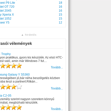
wei P9 Lite
18
atel OT 720
16
atel 2045
16
y Xperia X
15
atel 1052
15
wei Y5
12
▲ hirdetés
vasói vélemények
 Trophy
on praktikus, gyors kis készülék. Az elsö HTC-
zül való, amin már Windows 7 fut....
Tovább...
sung Galaxy Y S5360
zességében jó,bár néha beszélgetés közben
ásba teszi a partnert.Ritkán...
Tovább...
ia C2-05
személy szerint nagyon szeretem könnyű
nálat, megbízható készülék.
Tovább...