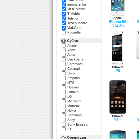
emonster.hu
MOL Mobile
T-Mobile
Apple
Telenor
iPhone 5S
i
Tesco Mobile
(16GB)
Vodafone
Független
Gyártó
Alcatel
Apple
Asus
Blackberry
Caterpillar
Huawei
Coolpad
P8
Doro
Emporia
HTC
Huawei
Lenovo
LG
Microsoft
Motorola
Nokia
Samsung
Huawei
Y5 II
Y
Sony
Sony Ericsson
ZTE
Oprendszer