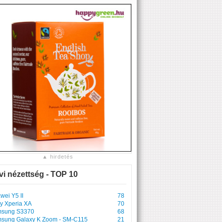
▲ hirdetés
vi nézettség - TOP 10
wei Y5 II
78
y Xperia XA
70
sung S3370
68
sung Galaxy K Zoom - SM-C115
21