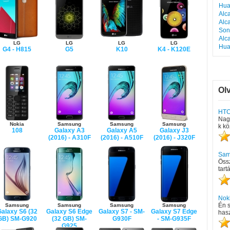
Hua
Alc
Alc
Son
Alc
LG
LG
LG
LG
Hua
G4 - H815
G5
K10
K4 - K120E
Ol
HTC
Nagy
Nokia
Samsung
Samsung
Samsung
k kö
108
Galaxy A3
Galaxy A5
Galaxy J3
(2016) - A310F
(2016) - A510F
(2016) - J320F
Sam
Öss
tart
Nok
Én 
Samsung
Samsung
Samsung
Samsung
alaxy S6 (32
Galaxy S6 Edge
Galaxy S7 - SM-
Galaxy S7 Edge
hasz
GB) SM-G920
(32 GB) SM-
G930F
- SM-G935F
G925