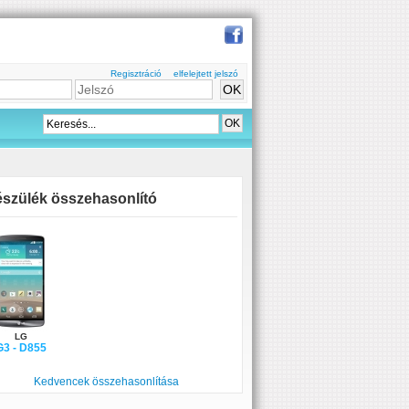
Regisztráció
elfelejtett jelszó
szülék összehasonlító
LG
G3 - D855
Kedvencek összehasonlítása