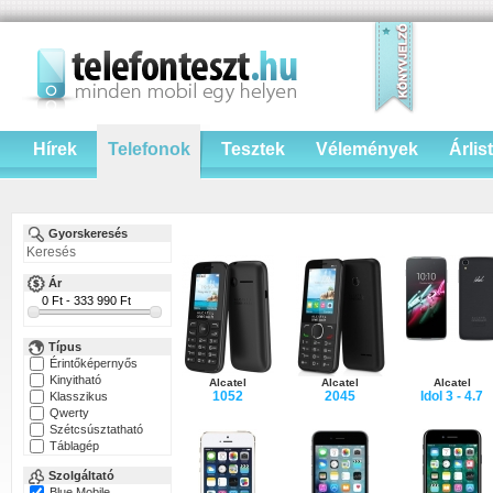
Hírek
Telefonok
Tesztek
Vélemények
Árlis
Gyorskeresés
Ár
Típus
Érintőképernyős
Kinyitható
Alcatel
Alcatel
Alcatel
1052
2045
Idol 3 - 4.7
Klasszikus
Qwerty
Szétcsúsztatható
Táblagép
Szolgáltató
Blue Mobile