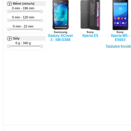
Méret (m/sz/v)
Samsung
Sony
Sony
Galaxy XCover
Xperia E5
Xperia M5 -
Súly
3 - SM-G388
E5603
Találatok frissít
Alcatel
Vodafone
Smart First
C