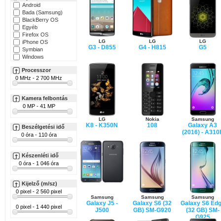
Android
Bada (Samsung)
BlackBerry OS
Egyéb
Firefox OS
LG
LG
LG
iPhone OS
G3 - D855
G4 - H815
G5
Symbian
Windows
Processzor
Kamera felbontás
LG
Nokia
Samsung
K8 - K350N
108
Galaxy A3
Beszélgetési idő
(2016) - A310
Készenléti idő
Kijelző (m/sz)
Samsung
Samsung
Samsung
Galaxy J5 -
Galaxy S6 (32
Galaxy S6 Ed
J500
GB) SM-G920
(32 GB) SM-
G925