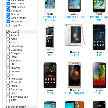
emonster.hu
MOL Mobile
T-Mobile
Apple
Apple
Apple
Telenor
iPhone 5S
iPhone 6S - 32
iPhone 7 - 32
Tesco Mobile
(16GB)
GB
GB
Vodafone
Független
Gyártó
Alcatel
Apple
Asus
Blackberry
Caterpillar
Huawei
Huawei
Huawei
Coolpad
P8
P8 Lite
P9
Doro
Emporia
HTC
Huawei
Lenovo
LG
Microsoft
Motorola
Nokia
Samsung
Huawei
Huawei
Lenovo
Y5 II
Y6 II Compact
A2010
Sony
Sony Ericsson
ZTE
Oprendszer