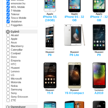
emonster.hu
MOL Mobile
T-Mobile
Apple
Apple
Apple
Telenor
iPhone 5S
iPhone 6S - 32
iPhone 7 - 32
Tesco Mobile
(16GB)
GB
GB
Vodafone
Független
Gyártó
Alcatel
Apple
Asus
Blackberry
Caterpillar
Huawei
Huawei
Huawei
Coolpad
P8
P8 Lite
P9
Doro
Emporia
HTC
Huawei
Lenovo
LG
Microsoft
Motorola
Nokia
Samsung
Huawei
Huawei
Lenovo
Y5 II
Y6 II Compact
A2010
Sony
Sony Ericsson
ZTE
Oprendszer