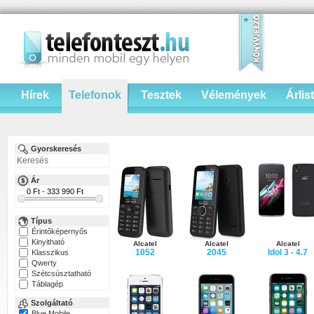
Hírek
Telefonok
Tesztek
Vélemények
Árlis
Gyorskeresés
Ár
Típus
Érintőképernyős
Kinyitható
Alcatel
Alcatel
Alcatel
1052
2045
Idol 3 - 4.7
Klasszikus
Qwerty
Szétcsúsztatható
Táblagép
Szolgáltató
Blue Mobile