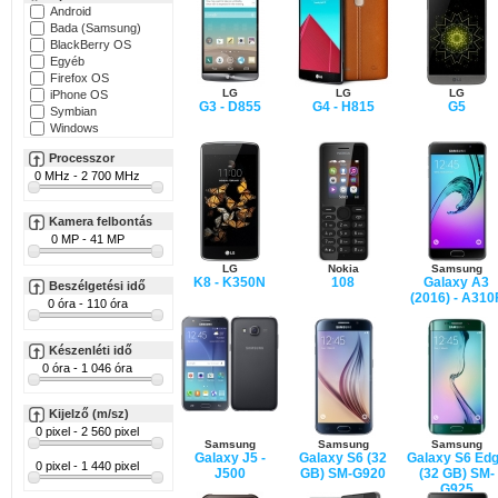
Android
Bada (Samsung)
BlackBerry OS
Egyéb
Firefox OS
LG
LG
LG
iPhone OS
G3 - D855
G4 - H815
G5
Symbian
Windows
Processzor
Kamera felbontás
LG
Nokia
Samsung
K8 - K350N
108
Galaxy A3
Beszélgetési idő
(2016) - A310
Készenléti idő
Kijelző (m/sz)
Samsung
Samsung
Samsung
Galaxy J5 -
Galaxy S6 (32
Galaxy S6 Ed
J500
GB) SM-G920
(32 GB) SM-
G925