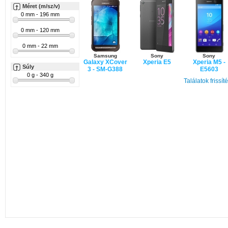
Méret (m/sz/v)
Samsung
Sony
Sony
Galaxy XCover
Xperia E5
Xperia M5 -
Súly
3 - SM-G388
E5603
Találatok frissít
Alcatel
Vodafone
Smart Prime