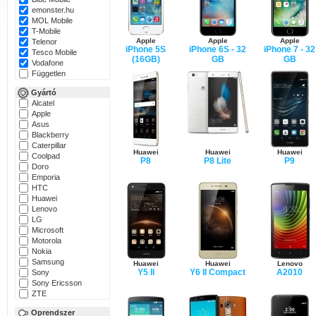
emonster.hu
MOL Mobile
T-Mobile
Apple
Apple
Apple
Telenor
iPhone 5S
iPhone 6S - 32
iPhone 7 - 32
Tesco Mobile
(16GB)
GB
GB
Vodafone
Független
Gyártó
Alcatel
Apple
Asus
Blackberry
Caterpillar
Huawei
Huawei
Huawei
Coolpad
P8
P8 Lite
P9
Doro
Emporia
HTC
Huawei
Lenovo
LG
Microsoft
Motorola
Nokia
Samsung
Huawei
Huawei
Lenovo
Y5 II
Y6 II Compact
A2010
Sony
Sony Ericsson
ZTE
Oprendszer