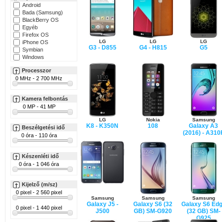
Android
Bada (Samsung)
BlackBerry OS
Egyéb
Firefox OS
LG
LG
LG
iPhone OS
G3 - D855
G4 - H815
G5
Symbian
Windows
Processzor
Kamera felbontás
LG
Nokia
Samsung
K8 - K350N
108
Galaxy A3
Beszélgetési idő
(2016) - A310
Készenléti idő
Kijelző (m/sz)
Samsung
Samsung
Samsung
Galaxy J5 -
Galaxy S6 (32
Galaxy S6 Ed
J500
GB) SM-G920
(32 GB) SM-
G925