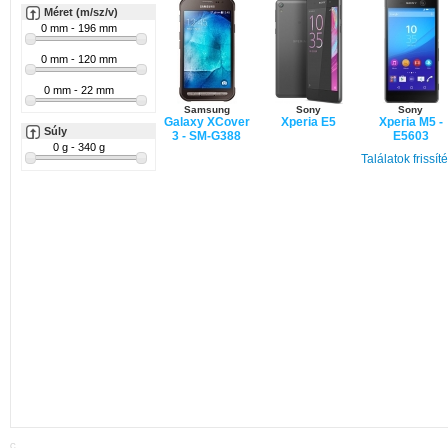
Méret (m/sz/v)
Samsung
Sony
Sony
Galaxy XCover
Xperia E5
Xperia M5 -
Súly
3 - SM-G388
E5603
Találatok frissít
Alcatel
Idol 3 - 4.7
C