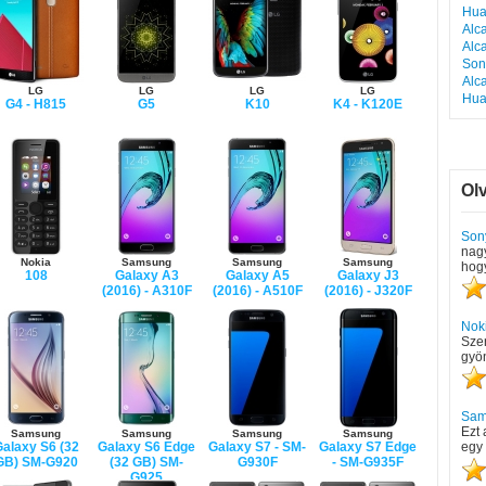
Hua
Alc
Alc
Son
Alc
LG
LG
LG
LG
Hua
G4 - H815
G5
K10
K4 - K120E
Ol
Son
nag
Nokia
Samsung
Samsung
Samsung
hogy
108
Galaxy A3
Galaxy A5
Galaxy J3
(2016) - A310F
(2016) - A510F
(2016) - J320F
Nok
Sze
gyö
Sam
Ezt 
Samsung
Samsung
Samsung
Samsung
alaxy S6 (32
Galaxy S6 Edge
Galaxy S7 - SM-
Galaxy S7 Edge
egy 
GB) SM-G920
(32 GB) SM-
G930F
- SM-G935F
G925