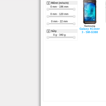
Méret (m/sz/v)
Samsung
Galaxy XCover
Súly
3 - SM-G388
Apple
iPhone 6S - 32
GB