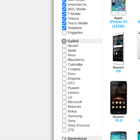
emonster.hu
MOL Mobile
T-Mobile
Apple
Telenor
iPhone 5S
i
Tesco Mobile
(16GB)
Vodafone
Független
Gyártó
Alcatel
Apple
Asus
Blackberry
Caterpillar
Huawei
Coolpad
P8
Doro
Emporia
HTC
Huawei
Lenovo
LG
Microsoft
Motorola
Nokia
Samsung
Huawei
Y5 II
Y
Sony
Sony Ericsson
ZTE
Oprendszer