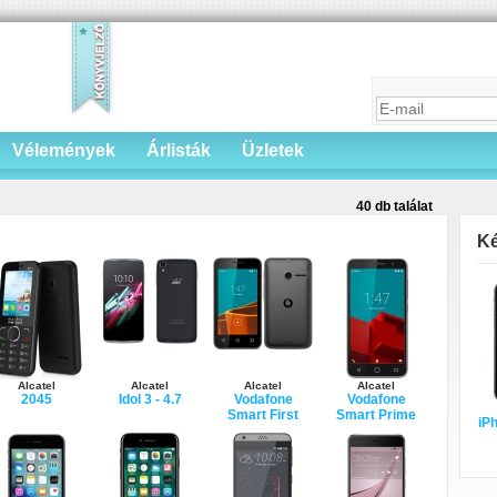
Vélemények
Árlisták
Üzletek
40 db találat
Ké
Alcatel
Alcatel
Alcatel
Alcatel
2045
Idol 3 - 4.7
Vodafone
Vodafone
Smart First
Smart Prime
iPh