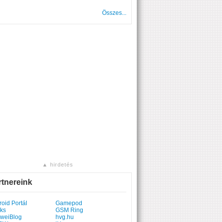
Összes...
▲ hirdetés
rtnereink
oid Portál
Gamepod
ks
GSM Ring
weiBlog
hvg.hu