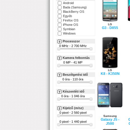
Android
Bada (Samsung)
BlackBerry OS
Egyéb
Firefox OS
LG
iPhone OS
G3 - D855
Symbian
Windows
Processzor
Kamera felbontás
LG
K8 - K350N
Beszélgetési idő
Készenléti idő
Kijelző (m/sz)
Samsung
Galaxy J5 -
G
J500