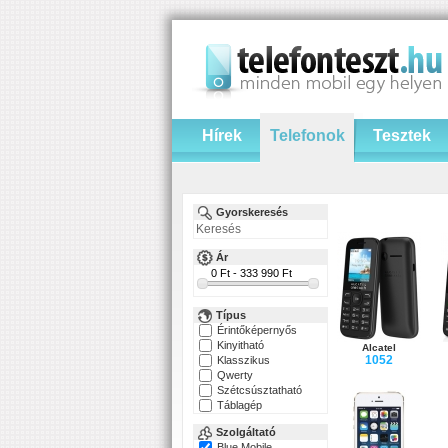
Hírek
Telefonok
Tesztek
Gyorskeresés
Ár
Típus
Érintőképernyős
Kinyitható
Alcatel
1052
Klasszikus
Qwerty
Szétcsúsztatható
Táblagép
Szolgáltató
Blue Mobile