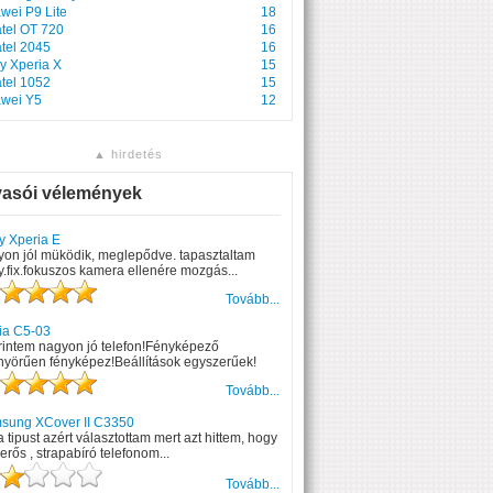
wei P9 Lite
18
atel OT 720
16
atel 2045
16
y Xperia X
15
atel 1052
15
wei Y5
12
▲ hirdetés
vasói vélemények
y Xperia E
yon jól müködik, meglepődve. tapasztaltam
.fix.fokuszos kamera ellenére mozgás...
Tovább...
ia C5-03
rintem nagyon jó telefon!Fényképező
nyörűen fényképez!Beállítások egyszerűek!
Tovább...
sung XCover II C3350
a tipust azért választottam mert azt hittem, hogy
erős , strapabíró telefonom...
Tovább...