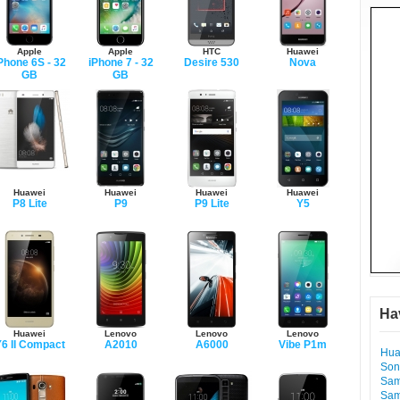
Apple
Apple
HTC
Huawei
Phone 6S - 32
iPhone 7 - 32
Desire 530
Nova
GB
GB
Huawei
Huawei
Huawei
Huawei
P8 Lite
P9
P9 Lite
Y5
Ha
Huawei
Lenovo
Lenovo
Lenovo
6 II Compact
A2010
A6000
Vibe P1m
Hua
Son
Sam
Sam