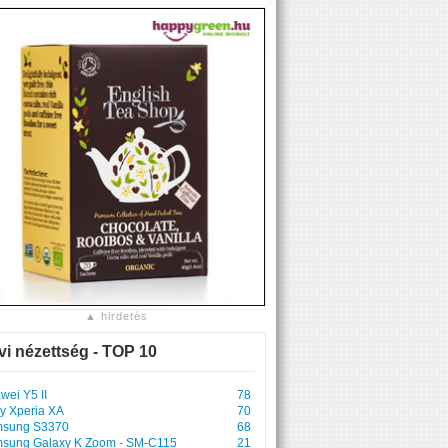
▲ hirdetés
vi nézettség - TOP 10
wei Y5 II
78
y Xperia XA
70
sung S3370
68
sung Galaxy K Zoom - SM-C115
21