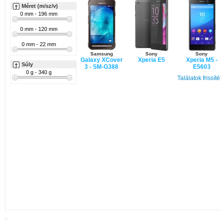
Méret (m/sz/v)
Samsung
Sony
Sony
Galaxy XCover
Xperia E5
Xperia M5 -
Súly
3 - SM-G388
E5603
Találatok frissít
LG
G5
C