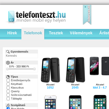
Hírek
Telefonok
Tesztek
Vélemények
Árlis
Gyorskeresés
Ár
Típus
Érintőképernyős
Kinyitható
Alcatel
Alcatel
Alcatel
1052
2045
Idol 3 - 4.7
Klasszikus
Qwerty
Szétcsúsztatható
Táblagép
Szolgáltató
Blue Mobile