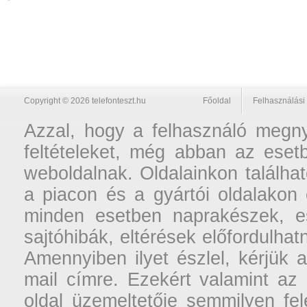
Copyright © 2026 telefonteszt.hu
Főoldal
Felhasználási 
Azzal, hogy a felhasználó megnyi
feltételeket, még abban az esetb
weboldalnak. Oldalainkon találhat
a piacon és a gyártói oldalakon
minden esetben naprakészek, ese
sajtóhibák, eltérések előfordulha
Amennyiben ilyet észlel, kérjük 
mail címre. Ezekért valamint az
oldal üzemeltetője semmilyen fel