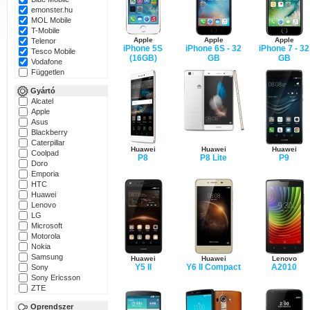
emonster.hu
MOL Mobile
T-Mobile
Apple
Apple
Apple
Telenor
iPhone 5S
iPhone 6S - 32
iPhone 7 - 32
Tesco Mobile
(16GB)
GB
GB
Vodafone
Független
Gyártó
Alcatel
Apple
Asus
Blackberry
Caterpillar
Huawei
Huawei
Huawei
Coolpad
P8
P8 Lite
P9
Doro
Emporia
HTC
Huawei
Lenovo
LG
Microsoft
Motorola
Nokia
Samsung
Huawei
Huawei
Lenovo
Y5 II
Y6 II Compact
A2010
Sony
Sony Ericsson
ZTE
Oprendszer