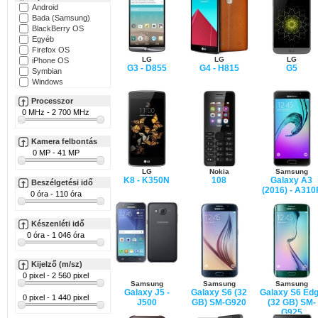
Android
Bada (Samsung)
BlackBerry OS
Egyéb
Firefox OS
LG
LG
LG
iPhone OS
G3 - D855
G4 - H815
G5
Symbian
Windows
Processzor
Kamera felbontás
LG
Nokia
Samsung
K8 - K350N
108
Galaxy A3
Beszélgetési idő
(2016) - A310
Készenléti idő
Kijelző (m/sz)
Samsung
Samsung
Samsung
Galaxy J5 -
Galaxy S6 (32
Galaxy S6 Ed
J500
GB) SM-G920
(32 GB) SM-
G925