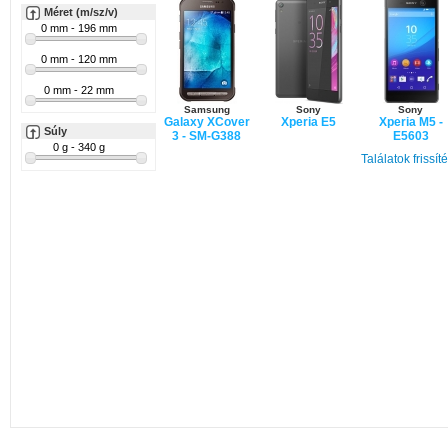
Méret (m/sz/v)
Samsung
Sony
Sony
Galaxy XCover
Xperia E5
Xperia M5 -
Súly
3 - SM-G388
E5603
Találatok frissít
LG
K10