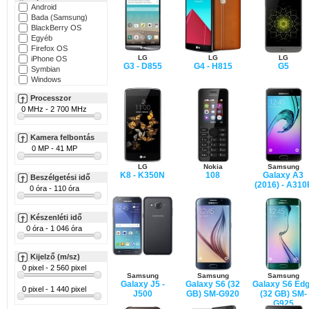
Android
Bada (Samsung)
BlackBerry OS
Egyéb
Firefox OS
LG
LG
LG
iPhone OS
G3 - D855
G4 - H815
G5
Symbian
Windows
Processzor
Kamera felbontás
LG
Nokia
Samsung
K8 - K350N
108
Galaxy A3
Beszélgetési idő
(2016) - A310
Készenléti idő
Kijelző (m/sz)
Samsung
Samsung
Samsung
Galaxy J5 -
Galaxy S6 (32
Galaxy S6 Ed
J500
GB) SM-G920
(32 GB) SM-
G925