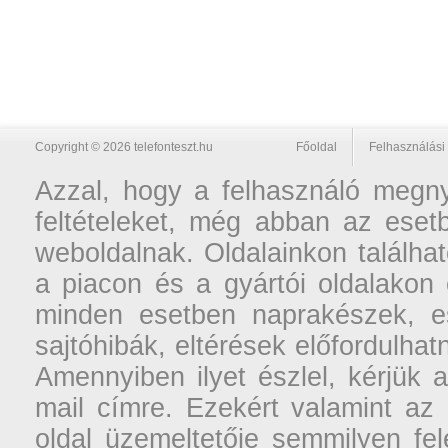
Copyright © 2026 telefonteszt.hu
Főoldal
Felhasználási 
Azzal, hogy a felhasználó megnyi
feltételeket, még abban az esetb
weboldalnak. Oldalainkon találhat
a piacon és a gyártói oldalakon
minden esetben naprakészek, ese
sajtóhibák, eltérések előfordulha
Amennyiben ilyet észlel, kérjük 
mail címre. Ezekért valamint az
oldal üzemeltetője semmilyen fel