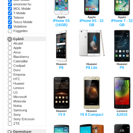
emonster.hu
MOL Mobile
T-Mobile
Apple
Apple
Apple
Telenor
iPhone 5S
iPhone 6S - 32
iPhone 7 - 32
Tesco Mobile
(16GB)
GB
GB
Vodafone
Független
Gyártó
Alcatel
Apple
Asus
Blackberry
Caterpillar
Huawei
Huawei
Huawei
Coolpad
P8
P8 Lite
P9
Doro
Emporia
HTC
Huawei
Lenovo
LG
Microsoft
Motorola
Nokia
Samsung
Huawei
Huawei
Lenovo
Y5 II
Y6 II Compact
A2010
Sony
Sony Ericsson
ZTE
Oprendszer