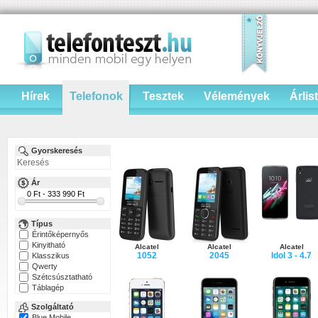
Hírek
Telefonok
Tesztek
Vélemények
Árlis
Gyorskeresés
Ár
Típus
Érintőképernyős
Kinyitható
Alcatel
Alcatel
Alcatel
1052
2045
Idol 3 - 4.7
Klasszikus
Qwerty
Szétcsúsztatható
Táblagép
Szolgáltató
Blue Mobile