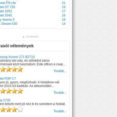
wei P9 Lite
21
atel OT 720
19
atel 1052
17
atel 2045
16
y Xperia X
16
 Desire 530
14
▲ hirdetés
vasói vélemények
sung Xcover 271 B2710
kárhány ide-oda, én időnként sáros
lmények közt használom. Este otthon a csap...
Tovább...
atel POP C7
on jó, gyors, megbízható. A Vodafone-nál
em 2014.03.8adikán. Az akkumulátor...
Tovább...
ia 2730
m tetszik mert jól néz ki és szeretem a Nokiát.
Tovább...