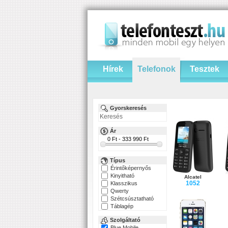
Hírek
Telefonok
Tesztek
Gyorskeresés
Ár
Típus
Érintőképernyős
Kinyitható
Alcatel
1052
Klasszikus
Qwerty
Szétcsúsztatható
Táblagép
Szolgáltató
Blue Mobile