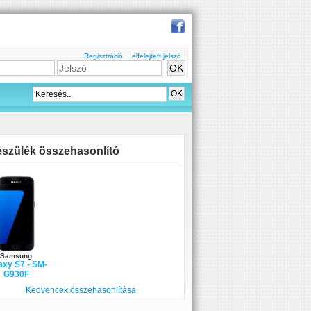
Regisztráció
elfelejtett jelszó
szülék összehasonlító
Samsung
axy S7 - SM-
G930F
Kedvencek összehasonlítása