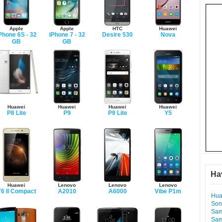
Apple
Apple
HTC
Huawei
Phone 6S - 32
iPhone 7 - 32
Desire 530
Nova
GB
GB
Huawei
Huawei
Huawei
Huawei
P8 Lite
P9
P9 Lite
Y5
Ha
Huawei
Lenovo
Lenovo
Lenovo
6 II Compact
A2010
A6000
Vibe P1m
Hua
Son
Sam
Sam