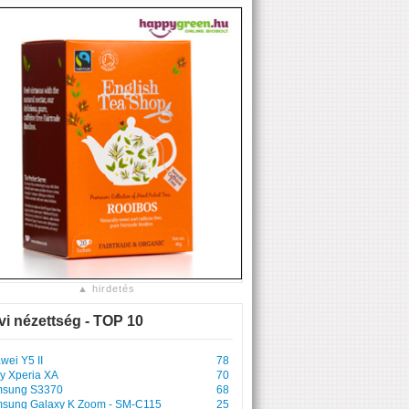
▲ hirdetés
vi nézettség - TOP 10
wei Y5 II
78
y Xperia XA
70
sung S3370
68
sung Galaxy K Zoom - SM-C115
25