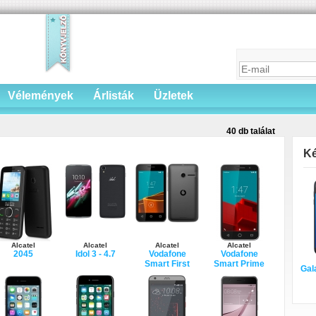
Vélemények
Árlisták
Üzletek
40 db találat
Ké
Alcatel
Alcatel
Alcatel
Alcatel
2045
Idol 3 - 4.7
Vodafone
Vodafone
Smart First
Smart Prime
Gal