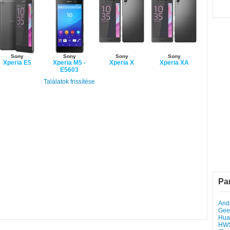
Sony
Sony
Sony
Sony
Xperia E5
Xperia M5 -
Xperia X
Xperia XA
E5603
Találatok frissítése
Pa
Andr
Gee
Hua
HW