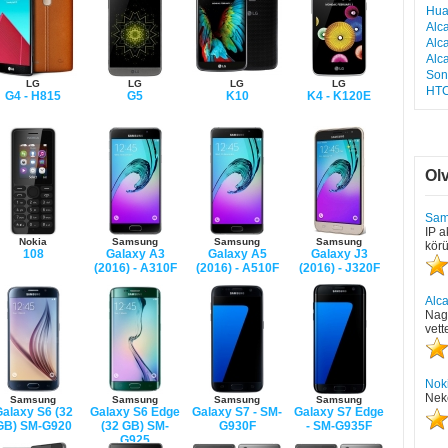
Hua
Alc
Alc
Alc
Son
LG
LG
LG
LG
HTC
G4 - H815
G5
K10
K4 - K120E
Ol
Sam
IP a
Nokia
Samsung
Samsung
Samsung
körü
108
Galaxy A3
Galaxy A5
Galaxy J3
(2016) - A310F
(2016) - A510F
(2016) - J320F
Alc
Nagy
vett
Nok
Neke
Samsung
Samsung
Samsung
Samsung
alaxy S6 (32
Galaxy S6 Edge
Galaxy S7 - SM-
Galaxy S7 Edge
GB) SM-G920
(32 GB) SM-
G930F
- SM-G935F
G925