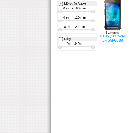
Méret (m/sz/v)
Samsung
Galaxy XCover
Súly
3 - SM-G388
Samsung
Galaxy S7 - SM-
G930F