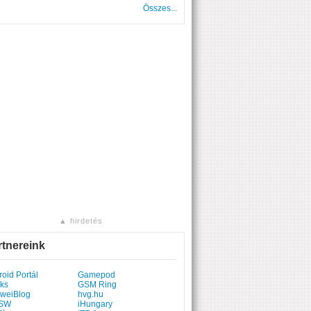
Összes...
▲ hirdetés
rtnereink
oid Portál
Gamepod
ks
GSM Ring
weiBlog
hvg.hu
SW
iHungary