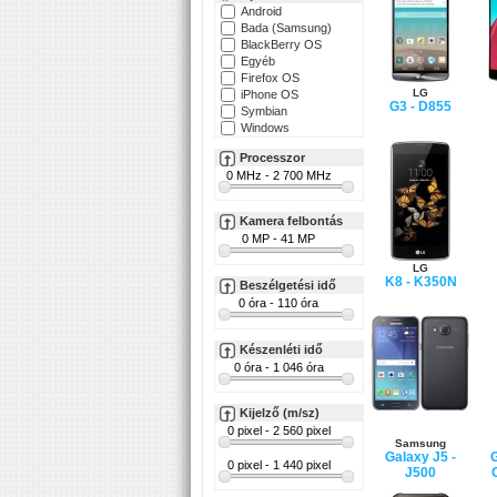
Android
Bada (Samsung)
BlackBerry OS
Egyéb
Firefox OS
LG
iPhone OS
G3 - D855
Symbian
Windows
Processzor
Kamera felbontás
LG
K8 - K350N
Beszélgetési idő
Készenléti idő
Kijelző (m/sz)
Samsung
Galaxy J5 -
G
J500