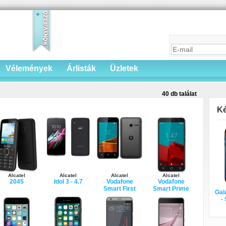
Vélemények
Árlisták
Üzletek
40 db találat
Ké
Alcatel
Alcatel
Alcatel
Alcatel
2045
Idol 3 - 4.7
Vodafone
Vodafone
Smart First
Smart Prime
Gal
-