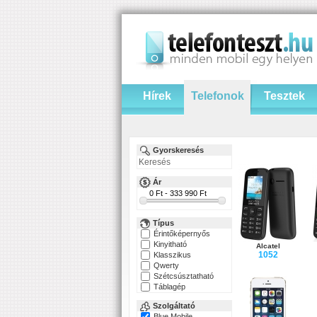
Hírek
Telefonok
Tesztek
Gyorskeresés
Ár
Típus
Érintőképernyős
Kinyitható
Alcatel
1052
Klasszikus
Qwerty
Szétcsúsztatható
Táblagép
Szolgáltató
Blue Mobile