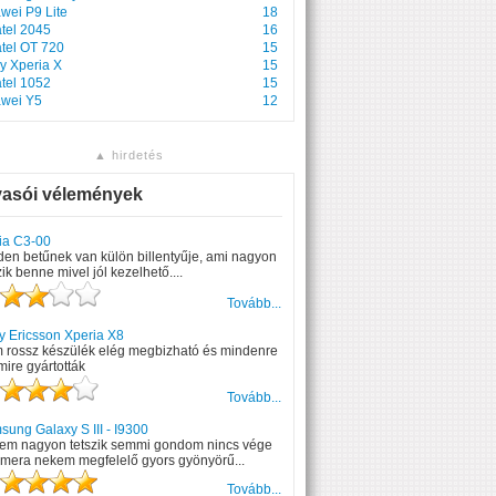
wei P9 Lite
18
atel 2045
16
atel OT 720
15
y Xperia X
15
atel 1052
15
wei Y5
12
▲ hirdetés
vasói vélemények
ia C3-00
en betűnek van külön billentyűje, ami nagyon
zik benne mivel jól kezelhető....
Tovább...
y Ericsson Xperia X8
 rossz készülék elég megbizható és mindenre
mire gyártották
Tovább...
ung Galaxy S III - I9300
em nagyon tetszik semmi gondom nincs vége
amera nekem megfelelő gyors gyönyörű...
Tovább...