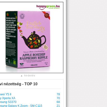
▲ hirdetés
vi nézettség - TOP 10
wei Y5 II
78
y Xperia XA
70
sung S3370
68
sung Galaxy K Zoom - SM-C115
21