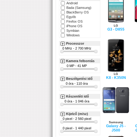
Android
Bada (Samsung)
BlackBerry OS
Egyéb
Firefox OS
LG
iPhone OS
G3 - D855
Symbian
Windows
Processzor
Kamera felbontás
LG
K8 - K350N
Beszélgetési idő
Készenléti idő
Kijelző (m/sz)
Samsung
Galaxy J5 -
G
J500