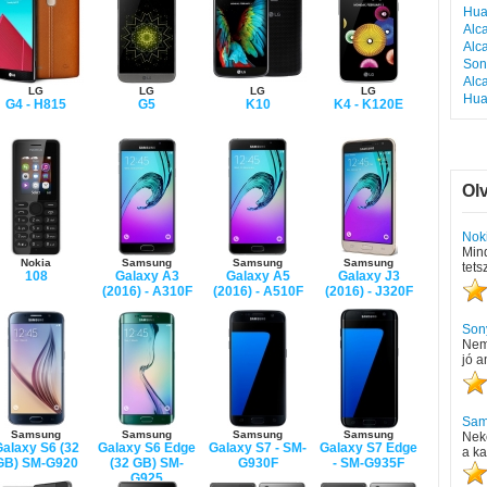
Hua
Alc
Alc
Son
Alc
LG
LG
LG
LG
Hua
G4 - H815
G5
K10
K4 - K120E
Ol
Nok
Mind
Nokia
Samsung
Samsung
Samsung
tets
108
Galaxy A3
Galaxy A5
Galaxy J3
(2016) - A310F
(2016) - A510F
(2016) - J320F
Son
Nem
jó a
Sams
Samsung
Samsung
Samsung
Samsung
Nek
alaxy S6 (32
Galaxy S6 Edge
Galaxy S7 - SM-
Galaxy S7 Edge
a k
GB) SM-G920
(32 GB) SM-
G930F
- SM-G935F
G925