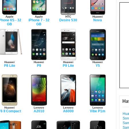
Apple
Apple
HTC
Huawei
Phone 6S - 32
iPhone 7 - 32
Desire 530
Nova
GB
GB
Huawei
Huawei
Huawei
Huawei
P8 Lite
P9
P9 Lite
Y5
Ha
Huawei
Lenovo
Lenovo
Lenovo
6 II Compact
A2010
A6000
Vibe P1m
Hua
Son
Sam
Sam