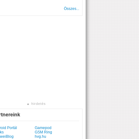
Összes...
▲ hirdetés
rtnereink
oid Portál
Gamepod
ks
GSM Ring
weiBlog
hvg.hu