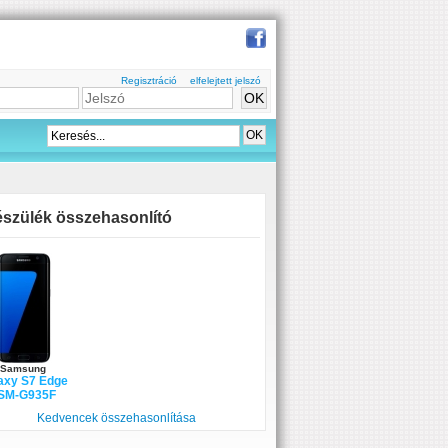
Regisztráció
elfelejtett jelszó
szülék összehasonlító
Samsung
axy S7 Edge
 SM-G935F
Kedvencek összehasonlítása