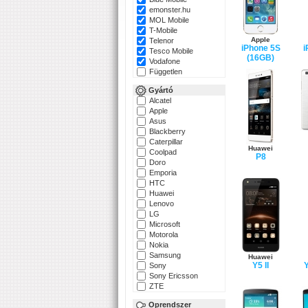
emonster.hu
MOL Mobile
T-Mobile
Apple
Telenor
iPhone 5S
i
Tesco Mobile
(16GB)
Vodafone
Független
Gyártó
Alcatel
Apple
Asus
Blackberry
Caterpillar
Huawei
Coolpad
P8
Doro
Emporia
HTC
Huawei
Lenovo
LG
Microsoft
Motorola
Nokia
Samsung
Huawei
Y5 II
Y
Sony
Sony Ericsson
ZTE
Oprendszer