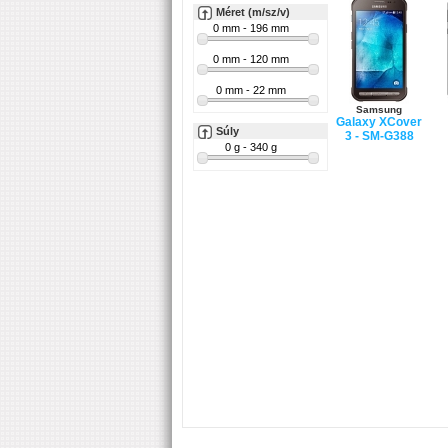
Méret (m/sz/v)
Samsung
Galaxy XCover
Súly
3 - SM-G388
Samsung
Galaxy S7 Edge
- SM-G935F