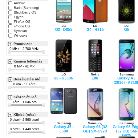
Android
Bada (Samsung)
BlackBerry OS
Egyéb
Firefox OS
LG
LG
LG
iPhone OS
G3 - D855
G4 - H815
G5
Symbian
Windows
Processzor
Kamera felbontás
LG
Nokia
Samsung
K8 - K350N
108
Galaxy A3
Beszélgetési idő
(2016) - A310
Készenléti idő
Kijelző (m/sz)
Samsung
Samsung
Samsung
Galaxy J5 -
Galaxy S6 (32
Galaxy S6 Ed
J500
GB) SM-G920
(32 GB) SM-
G925