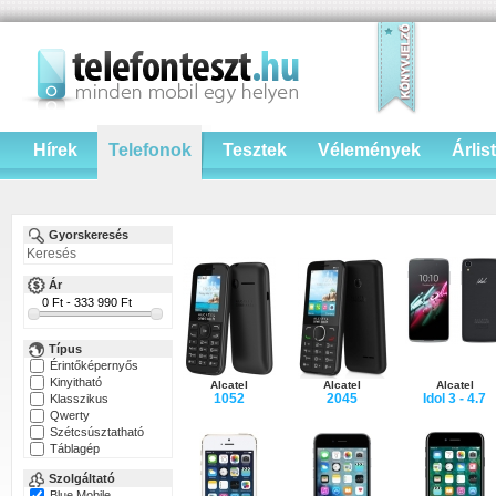
Hírek
Telefonok
Tesztek
Vélemények
Árlis
Gyorskeresés
Ár
Típus
Érintőképernyős
Kinyitható
Alcatel
Alcatel
Alcatel
1052
2045
Idol 3 - 4.7
Klasszikus
Qwerty
Szétcsúsztatható
Táblagép
Szolgáltató
Blue Mobile