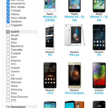
emonster.hu
MOL Mobile
T-Mobile
Apple
Apple
Apple
Telenor
iPhone 5S
iPhone 6S - 32
iPhone 7 - 32
Tesco Mobile
(16GB)
GB
GB
Vodafone
Független
Gyártó
Alcatel
Apple
Asus
Blackberry
Caterpillar
Huawei
Huawei
Huawei
Coolpad
P8
P8 Lite
P9
Doro
Emporia
HTC
Huawei
Lenovo
LG
Microsoft
Motorola
Nokia
Samsung
Huawei
Huawei
Lenovo
Y5 II
Y6 II Compact
A2010
Sony
Sony Ericsson
ZTE
Oprendszer