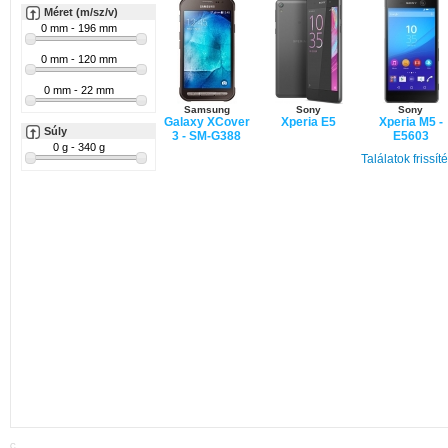
Méret (m/sz/v)
Samsung
Sony
Sony
Galaxy XCover
Xperia E5
Xperia M5 -
Súly
3 - SM-G388
E5603
Találatok frissít
Samsung
Galaxy A5
(2016) - A510F
C