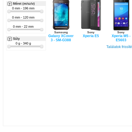
Méret (m/sz/v)
Samsung
Sony
Sony
Galaxy XCover
Xperia E5
Xperia M5 -
Súly
3 - SM-G388
E5603
Találatok frissít
Sony
Xperia E5