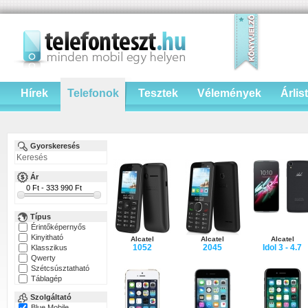
Hírek
Telefonok
Tesztek
Vélemények
Árlis
Gyorskeresés
Ár
Típus
Érintőképernyős
Kinyitható
Alcatel
Alcatel
Alcatel
1052
2045
Idol 3 - 4.7
Klasszikus
Qwerty
Szétcsúsztatható
Táblagép
Szolgáltató
Blue Mobile