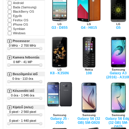
Android
Bada (Samsung)
BlackBerry OS
Egyéb
Firefox OS
LG
LG
LG
iPhone OS
G3 - D855
G4 - H815
G5
Symbian
Windows
Processzor
Kamera felbontás
LG
Nokia
Samsung
K8 - K350N
108
Galaxy A3
Beszélgetési idő
(2016) - A310
Készenléti idő
Kijelző (m/sz)
Samsung
Samsung
Samsung
Galaxy J5 -
Galaxy S6 (32
Galaxy S6 Ed
J500
GB) SM-G920
(32 GB) SM-
G925