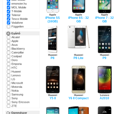
emonster.hu
MOL Mobile
T-Mobile
Apple
Apple
Apple
Telenor
iPhone 5S
iPhone 6S - 32
iPhone 7 - 32
Tesco Mobile
(16GB)
GB
GB
Vodafone
Független
Gyártó
Alcatel
Apple
Asus
Blackberry
Caterpillar
Huawei
Huawei
Huawei
Coolpad
P8
P8 Lite
P9
Doro
Emporia
HTC
Huawei
Lenovo
LG
Microsoft
Motorola
Nokia
Samsung
Huawei
Huawei
Lenovo
Y5 II
Y6 II Compact
A2010
Sony
Sony Ericsson
ZTE
Oprendszer