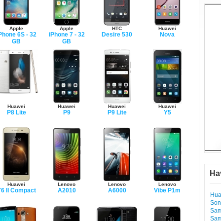
Apple
Apple
HTC
Huawei
Phone 6S - 32
iPhone 7 - 32
Desire 530
Nova
GB
GB
Huawei
Huawei
Huawei
Huawei
P8 Lite
P9
P9 Lite
Y5
Ha
Huawei
Lenovo
Lenovo
Lenovo
6 II Compact
A2010
A6000
Vibe P1m
Hua
Son
Sam
Sam