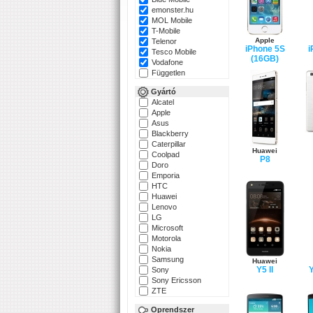
emonster.hu
MOL Mobile
T-Mobile
Apple
Telenor
iPhone 5S
i
Tesco Mobile
(16GB)
Vodafone
Független
Gyártó
Alcatel
Apple
Asus
Blackberry
Caterpillar
Huawei
Coolpad
P8
Doro
Emporia
HTC
Huawei
Lenovo
LG
Microsoft
Motorola
Nokia
Samsung
Huawei
Y5 II
Y
Sony
Sony Ericsson
ZTE
Oprendszer