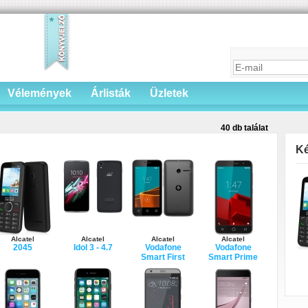
Vélemények
Árlisták
Üzletek
40 db találat
Ké
Alcatel
Alcatel
Alcatel
Alcatel
2045
Idol 3 - 4.7
Vodafone
Vodafone
Smart First
Smart Prime