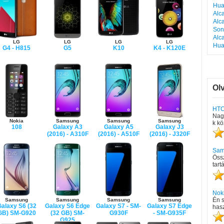
Hua
Alc
Alc
Son
Alc
LG
LG
LG
LG
Hua
G4 - H815
G5
K10
K4 - K120E
Ol
HTC
Nagy
Nokia
Samsung
Samsung
Samsung
k kö
108
Galaxy A3
Galaxy A5
Galaxy J3
(2016) - A310F
(2016) - A510F
(2016) - J320F
Sam
Öss
tart
Nok
Én 
Samsung
Samsung
Samsung
Samsung
alaxy S6 (32
Galaxy S6 Edge
Galaxy S7 - SM-
Galaxy S7 Edge
hasz
GB) SM-G920
(32 GB) SM-
G930F
- SM-G935F
G925