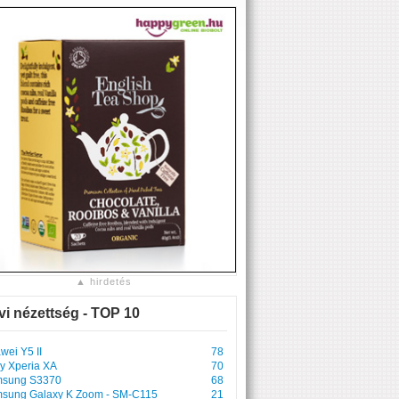
▲ hirdetés
vi nézettség - TOP 10
wei Y5 II
78
y Xperia XA
70
sung S3370
68
sung Galaxy K Zoom - SM-C115
21