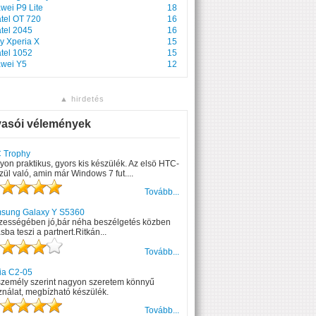
wei P9 Lite
18
atel OT 720
16
atel 2045
16
y Xperia X
15
atel 1052
15
wei Y5
12
▲ hirdetés
vasói vélemények
 Trophy
on praktikus, gyors kis készülék. Az elsö HTC-
zül való, amin már Windows 7 fut....
Tovább...
sung Galaxy Y S5360
zességében jó,bár néha beszélgetés közben
ásba teszi a partnert.Ritkán...
Tovább...
ia C2-05
személy szerint nagyon szeretem könnyű
nálat, megbízható készülék.
Tovább...