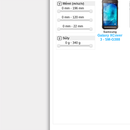
Méret (m/sz/v)
Samsung
Galaxy XCover
Súly
3 - SM-G388
Alcatel
2045