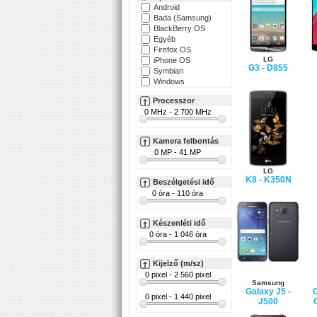
Android
Bada (Samsung)
BlackBerry OS
Egyéb
Firefox OS
LG
iPhone OS
G3 - D855
Symbian
Windows
Processzor
Kamera felbontás
LG
K8 - K350N
Beszélgetési idő
Készenléti idő
Kijelző (m/sz)
Samsung
Galaxy J5 -
G
J500