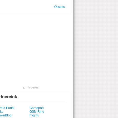
Összes...
▲ hirdetés
rtnereink
oid Portál
Gamepod
ks
GSM Ring
weiBlog
hvg.hu