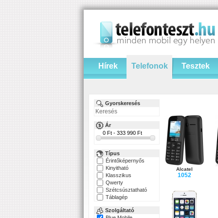
Hírek
Telefonok
Tesztek
Gyorskeresés
Ár
Típus
Érintőképernyős
Kinyitható
Alcatel
1052
Klasszikus
Qwerty
Szétcsúsztatható
Táblagép
Szolgáltató
Blue Mobile