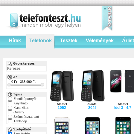
Hírek
Telefonok
Tesztek
Vélemények
Árlis
Gyorskeresés
Ár
Típus
Érintőképernyős
Kinyitható
Alcatel
Alcatel
Alcatel
1052
2045
Idol 3 - 4.7
Klasszikus
Qwerty
Szétcsúsztatható
Táblagép
Szolgáltató
Blue Mobile