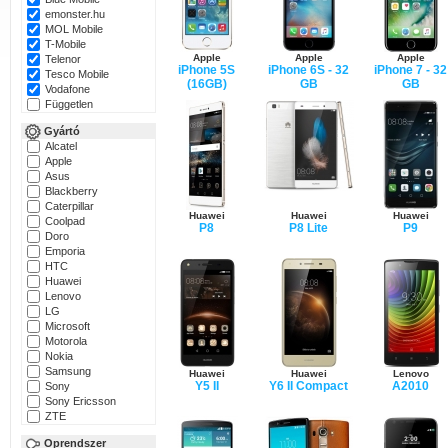
emonster.hu
MOL Mobile
T-Mobile
Apple
Apple
Apple
Telenor
iPhone 5S
iPhone 6S - 32
iPhone 7 - 32
Tesco Mobile
(16GB)
GB
GB
Vodafone
Független
Gyártó
Alcatel
Apple
Asus
Blackberry
Caterpillar
Huawei
Huawei
Huawei
Coolpad
P8
P8 Lite
P9
Doro
Emporia
HTC
Huawei
Lenovo
LG
Microsoft
Motorola
Nokia
Samsung
Huawei
Huawei
Lenovo
Y5 II
Y6 II Compact
A2010
Sony
Sony Ericsson
ZTE
Oprendszer