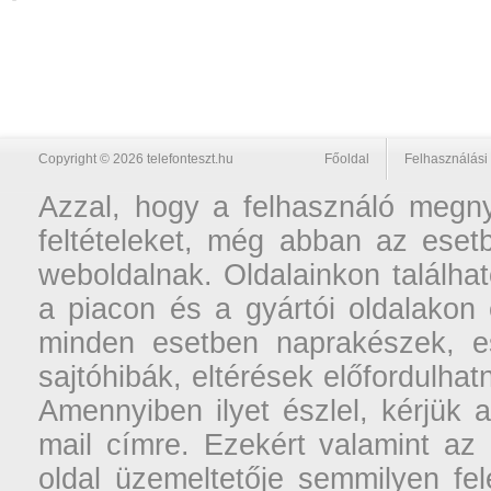
Copyright © 2026 telefonteszt.hu
Főoldal
Felhasználási 
Azzal, hogy a felhasználó megnyi
feltételeket, még abban az esetb
weboldalnak. Oldalainkon találhat
a piacon és a gyártói oldalakon
minden esetben naprakészek, ese
sajtóhibák, eltérések előfordulha
Amennyiben ilyet észlel, kérjük 
mail címre. Ezekért valamint az
oldal üzemeltetője semmilyen fel