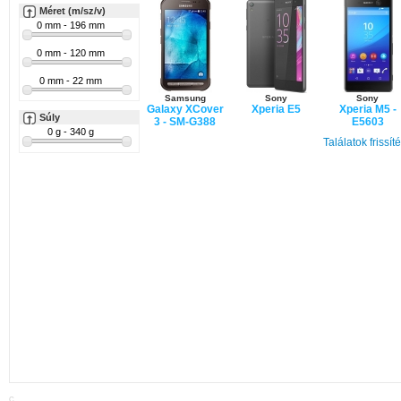
Méret (m/sz/v)
Samsung
Sony
Sony
Galaxy XCover
Xperia E5
Xperia M5 -
Súly
3 - SM-G388
E5603
Találatok frissít
Huawei
Nova
C