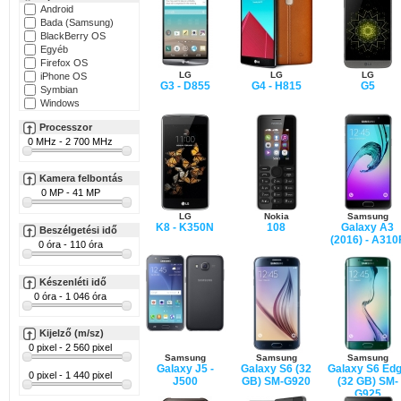
Android
Bada (Samsung)
BlackBerry OS
Egyéb
Firefox OS
LG
LG
LG
iPhone OS
G3 - D855
G4 - H815
G5
Symbian
Windows
Processzor
Kamera felbontás
LG
Nokia
Samsung
K8 - K350N
108
Galaxy A3
Beszélgetési idő
(2016) - A310
Készenléti idő
Kijelző (m/sz)
Samsung
Samsung
Samsung
Galaxy J5 -
Galaxy S6 (32
Galaxy S6 Ed
J500
GB) SM-G920
(32 GB) SM-
G925