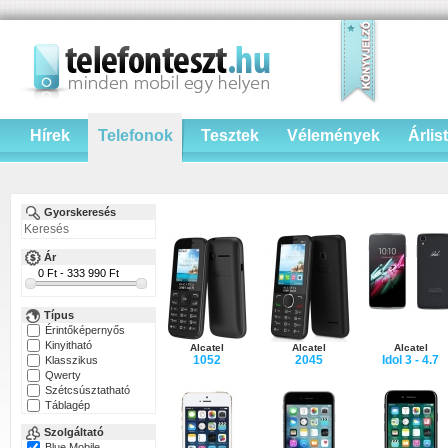
Hírek
Telefonok
Tesztek
Vélemények
Árlis
Gyorskeresés
Ár
Típus
Érintőképernyős
Kinyitható
Alcatel
Alcatel
Alcatel
1052
2045
Idol 3 - 4.7
Klasszikus
Qwerty
Szétcsúsztatható
Táblagép
Szolgáltató
Blue Mobile