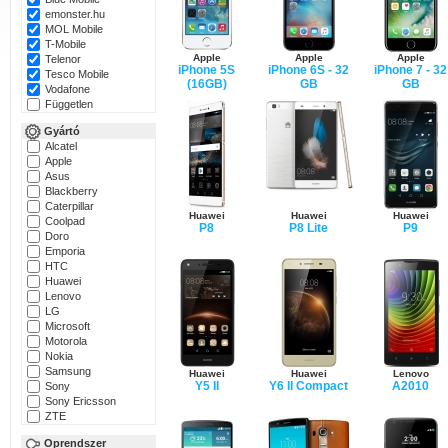
emonster.hu
MOL Mobile
T-Mobile
Apple
Apple
Apple
Telenor
iPhone 5S
iPhone 6S - 32
iPhone 7 - 32
Tesco Mobile
(16GB)
GB
GB
Vodafone
Független
Gyártó
Alcatel
Apple
Asus
Blackberry
Caterpillar
Huawei
Huawei
Huawei
Coolpad
P8
P8 Lite
P9
Doro
Emporia
HTC
Huawei
Lenovo
LG
Microsoft
Motorola
Nokia
Samsung
Huawei
Huawei
Lenovo
Y5 II
Y6 II Compact
A2010
Sony
Sony Ericsson
ZTE
Oprendszer