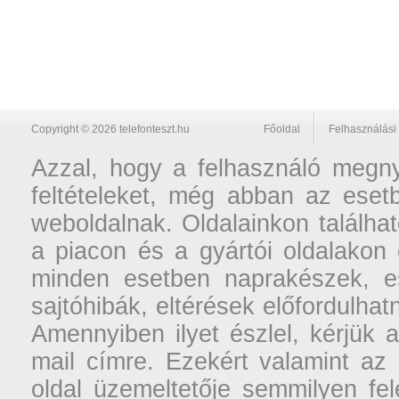
Copyright © 2026 telefonteszt.hu
Főoldal
Felhasználási 
Azzal, hogy a felhasználó megnyi
feltételeket, még abban az esetb
weboldalnak. Oldalainkon találhat
a piacon és a gyártói oldalakon
minden esetben naprakészek, ese
sajtóhibák, eltérések előfordulha
Amennyiben ilyet észlel, kérjük 
mail címre. Ezekért valamint az
oldal üzemeltetője semmilyen fel