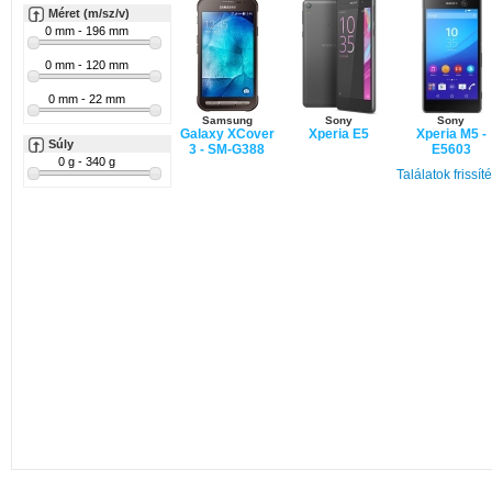
Méret (m/sz/v)
Samsung
Sony
Sony
Galaxy XCover
Xperia E5
Xperia M5 -
Súly
3 - SM-G388
E5603
Találatok frissít
Huawei
Y6 II Compact