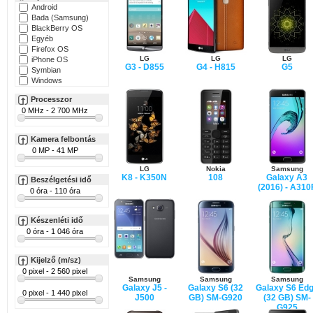
Android
Bada (Samsung)
BlackBerry OS
Egyéb
Firefox OS
LG
LG
LG
iPhone OS
G3 - D855
G4 - H815
G5
Symbian
Windows
Processzor
Kamera felbontás
LG
Nokia
Samsung
K8 - K350N
108
Galaxy A3
Beszélgetési idő
(2016) - A310
Készenléti idő
Kijelző (m/sz)
Samsung
Samsung
Samsung
Galaxy J5 -
Galaxy S6 (32
Galaxy S6 Ed
J500
GB) SM-G920
(32 GB) SM-
G925