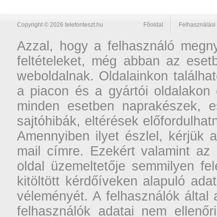
Copyright © 2026 telefonteszt.hu
Főoldal
Felhasználási 
Azzal, hogy a felhasználó megnyi
feltételeket, még abban az esetb
weboldalnak. Oldalainkon találhat
a piacon és a gyártói oldalakon
minden esetben naprakészek, ese
sajtóhibák, eltérések előfordulha
Amennyiben ilyet észlel, kérjük 
mail címre. Ezekért valamint az
oldal üzemeltetője semmilyen fel
kitöltött kérdőíveken alapuló ad
véleményét. A felhasználók által a
felhasználók adatai nem ellenőr