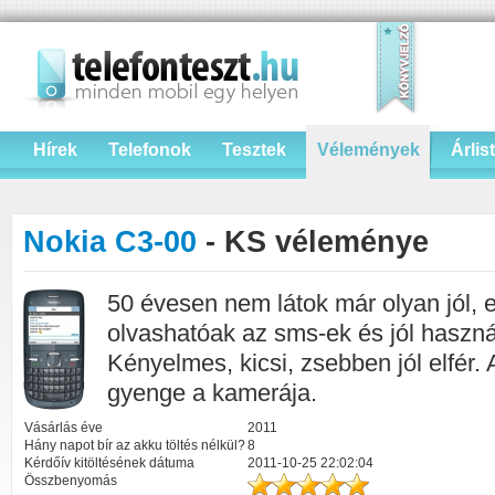
Hírek
Telefonok
Tesztek
Vélemények
Árlis
Nokia C3-00
- KS véleménye
50 évesen nem látok már olyan jól, e
olvashatóak az sms-ek és jól haszn
Kényelmes, kicsi, zsebben jól elfér
gyenge a kamerája.
Vásárlás éve
2011
Hány napot bír az akku töltés nélkül?
8
Kérdőív kitöltésének dátuma
2011-10-25 22:02:04
Összbenyomás