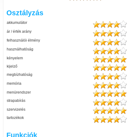
Osztályzás
akkumulátor
ár / érték arány
felhasználói élmény
használhatóság
kényelem
kijelző
megbízhatóság
memória
menürendszer
strapabírás
szervizelés
tartozékok
Funkciók