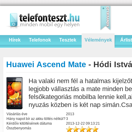
Hírek
Telefonok
Tesztek
Vélemények
Árlis
Huawei Ascend Mate
- Hódi Istv
Ha valaki nem fél a hatalmas kijelzőt
legjobb vállasztás a mate minden b
felsőkategoriás mobilba lennie kell,
nyuzás közben is két nap simán.Csa
Vásárlás éve
2013
Hány napot bír az akku töltés nélkül?
3
Kérdőív kitöltésének dátuma
2013-12-22 09:13:21
Összbenyomás