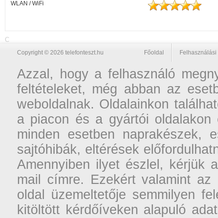
WLAN / WiFi
C
Copyright © 2026 telefonteszt.hu
Főoldal
Felhasználási 
Azzal, hogy a felhasználó megnyi
feltételeket, még abban az esetb
weboldalnak. Oldalainkon találhat
a piacon és a gyártói oldalakon
minden esetben naprakészek, ese
sajtóhibák, eltérések előfordulha
Amennyiben ilyet észlel, kérjük 
mail címre. Ezekért valamint az
oldal üzemeltetője semmilyen fel
kitöltött kérdőíveken alapuló ad