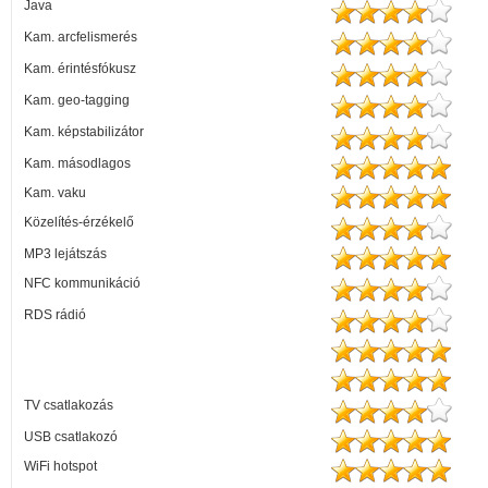
Java
Kam. arcfelismerés
Kam. érintésfókusz
Kam. geo-tagging
Kam. képstabilizátor
Kam. másodlagos
Kam. vaku
Közelítés-érzékelő
MP3 lejátszás
NFC kommunikáció
RDS rádió
TV csatlakozás
USB csatlakozó
WiFi hotspot