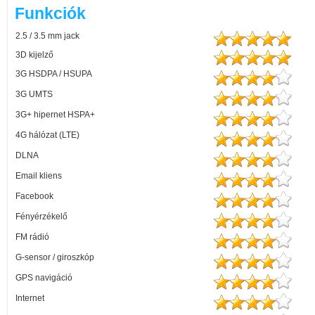
Funkciók
2.5 / 3.5 mm jack
3D kijelző
3G HSDPA / HSUPA
3G UMTS
3G+ hipernet HSPA+
4G hálózat (LTE)
DLNA
Email kliens
Facebook
Fényérzékelő
FM rádió
G-sensor / giroszkóp
GPS navigáció
Internet