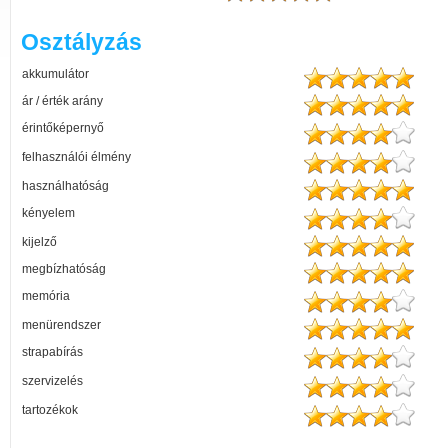
Osztályzás
akkumulátor
ár / érték arány
érintőképernyő
felhasználói élmény
használhatóság
kényelem
kijelző
megbízhatóság
memória
menürendszer
strapabírás
szervizelés
tartozékok