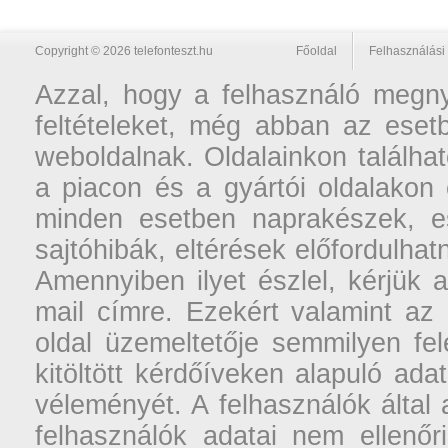
Copyright © 2026 telefonteszt.hu
Főoldal
Felhasználási 
Azzal, hogy a felhasználó megnyi
feltételeket, még abban az esetb
weboldalnak. Oldalainkon találhat
a piacon és a gyártói oldalakon
minden esetben naprakészek, ese
sajtóhibák, eltérések előfordulha
Amennyiben ilyet észlel, kérjük 
mail címre. Ezekért valamint az
oldal üzemeltetője semmilyen fel
kitöltött kérdőíveken alapuló ad
véleményét. A felhasználók által a
felhasználók adatai nem ellenőr