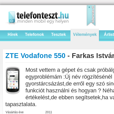
Hírek
Telefonok
Tesztek
Vélemények
Árlis
ZTE Vodafone 550
- Farkas Istv
Most vettem a gépet és csak próbá
egyproblémám :Új név rögzítésénél n
gyorstárcsázást,de erről egy szó sin
funkciót használni és hogyan ? Néh
értékelést,de ebben segítsetek,ha v
tapasztalata.
Vásárlás éve
2011