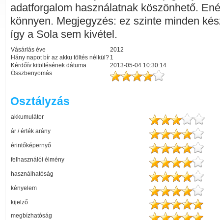
adatforgalom használatnak köszönhető. Enél
könnyen. Megjegyzés: ez szinte minden kész
így a Sola sem kivétel.
Vásárlás éve
2012
Hány napot bír az akku töltés nélkül?
1
Kérdőív kitöltésének dátuma
2013-05-04 10:30:14
Összbenyomás
Osztályzás
akkumulátor
ár / érték arány
érintőképernyő
felhasználói élmény
használhatóság
kényelem
kijelző
megbízhatóság