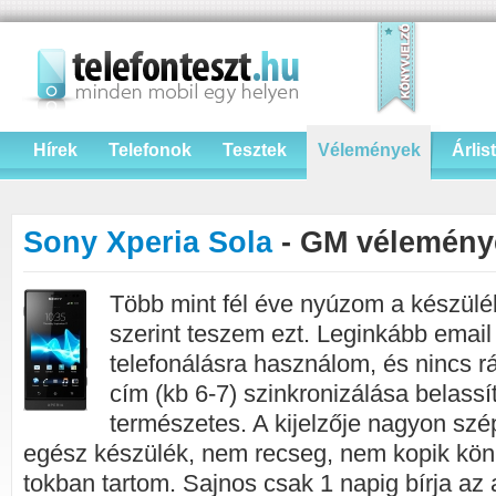
Hírek
Telefonok
Tesztek
Vélemények
Árlis
Sony Xperia Sola
- GM vélemény
Több mint fél éve nyúzom a készül
szerint teszem ezt. Leginkább email
telefonálásra használom, és nincs 
cím (kb 6-7) szinkronizálása belassí
természetes. A kijelzője nagyon szé
egész készülék, nem recseg, nem kopik kö
tokban tartom. Sajnos csak 1 napig bírja az 