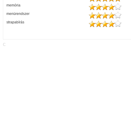
memória
menürendszer
strapabírás
C